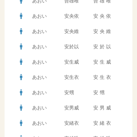
man
あおい
吾雄唯
吾
雄
唯
man
あおい
安央依
安
央
依
man
あおい
安央維
安
央
維
man
あおい
安於以
安
於
以
man
あおい
安生威
安
生
威
man
あおい
安生衣
安
生
衣
man
あおい
安甥
安
甥
man
あおい
安男威
安
男
威
man
あおい
安緒衣
安
緒
衣