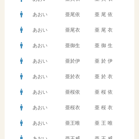
man
あおい
亜尾依
亜
尾
依
man
あおい
亜尾衣
亜
尾
衣
man
あおい
亜御生
亜
御
生
man
あおい
亜於伊
亜
於
伊
man
あおい
亜於衣
亜
於
衣
man
あおい
亜桜依
亜
桜
依
man
あおい
亜桜衣
亜
桜
衣
man
あおい
亜王唯
亜
王
唯
man
あおい
亜王威
亜
王
威