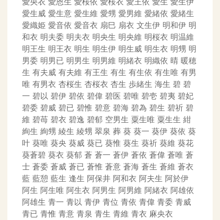
愛央衣
愛恩生
愛桜依
愛桜衣
愛王依
愛生
愛生伊
愛生威
愛生意
愛生維
愛甥
愛男維
愛緒依
愛緒生
愛織姫
愛音依
愛音衣
扇巳
扇衣
文生伊
明和伊
明
和衣
明夫委
明夫衣
明央生
明央維
明桜衣
明温維
明王生
明王衣
明生
明生伊
明生威
明生衣
明甥
明
男委
明男已
明男生
明男維
明緒衣
明織依
晴
暖穂
生
有夫威
有夫維
有王生
有生
有生依
有生唯
有男
唯
有男衣
杏桜生
杏桜衣
杏生
歩緒生
海生
碧
碧
一
碧以
碧伊
碧依
碧偉
碧医
碧唯
碧壱
碧夷
碧妃
碧委
碧威
碧已
碧惟
碧意
碧海
碧為
碧生
碧祈
碧
維
碧苺
碧衣
碧逸
碧郁
空男生
粟生唯
粟生生
紺
絢生
絢甥
綾生
綾甥
翠泉
葬
葵
葵一
葵伊
葵依
葵
叶
葵唯
葵央
葵威
葵已
葵惟
葵生
葵祈
葵維
葵花
葵蒼碧
葵衣
葵郁
蒼
蒼一
蒼伊
蒼依
蒼偉
蒼唯
蒼
士
蒼委
蒼威
蒼已
蒼惟
蒼意
蒼海
蒼生
蒼維
蒼衣
藍
藍憩
藍生
逢生
阿保井
阿和衣
阿夫生
阿於伊
阿生
阿生唯
阿生衣
阿男生
阿男維
阿緒衣
阿雄依
阿雄生
青一
青以
青伊
青位
青依
青偉
青委
青威
青已
青惟
青意
青泉
青生
青維
青衣
麻央衣