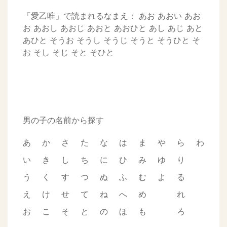
「愛乙唯」で読まれるなまえ：
あお
あおい
あお
お
あおし
あおじ
あおと
あおひと
あし
あじ
あと
あひと
そうお
そうし
そうじ
そうと
そうひと
そ
お
そし
そじ
そと
そひと
男の子の名前から探す
あ
か
さ
た
な
は
ま
や
ら
わ
い
き
し
ち
に
ひ
み
ゆ
り
う
く
す
つ
ぬ
ふ
む
よ
る
え
け
せ
て
ね
へ
め
れ
お
こ
そ
と
の
ほ
も
ろ