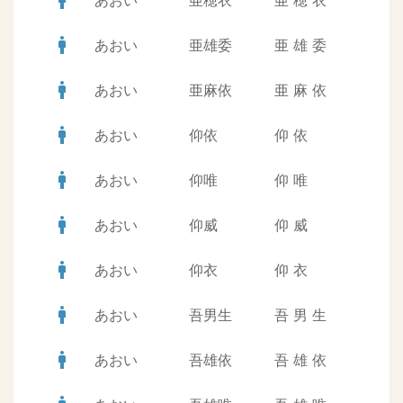
man
あおい
亜穂衣
亜
穂
衣
man
あおい
亜雄委
亜
雄
委
man
あおい
亜麻依
亜
麻
依
man
あおい
仰依
仰
依
man
あおい
仰唯
仰
唯
man
あおい
仰威
仰
威
man
あおい
仰衣
仰
衣
man
あおい
吾男生
吾
男
生
man
あおい
吾雄依
吾
雄
依