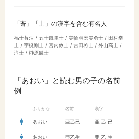
「蒼」「士」の漢字を含む有名人
福士蒼汰 / 五十嵐隼士 / 美輪明宏美勇士 / 田村幸
士 / 宇梶剛士 / 宮内敦士 / 古田将士 / 外山高士 /
淳士 / 榊原徹士
「あおい」と読む男の子の名前
例
ふりがな
名前
漢字
man
あおい
亜乙已
亜
乙
已
man
あおい
亜乙生
亜
乙
生