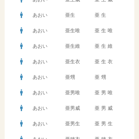
man
あおい
亜生
亜
生
man
あおい
亜生唯
亜
生
唯
man
あおい
亜生維
亜
生
維
man
あおい
亜生衣
亜
生
衣
man
あおい
亜甥
亜
甥
man
あおい
亜男唯
亜
男
唯
man
あおい
亜男威
亜
男
威
man
あおい
亜男生
亜
男
生