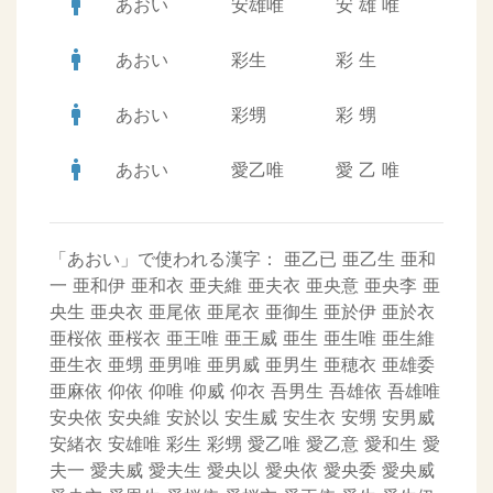
man
あおい
安雄唯
安
雄
唯
man
あおい
彩生
彩
生
man
あおい
彩甥
彩
甥
man
あおい
愛乙唯
愛
乙
唯
「あおい」で使われる漢字：
亜乙已
亜乙生
亜和
一
亜和伊
亜和衣
亜夫維
亜夫衣
亜央意
亜央李
亜
央生
亜央衣
亜尾依
亜尾衣
亜御生
亜於伊
亜於衣
亜桜依
亜桜衣
亜王唯
亜王威
亜生
亜生唯
亜生維
亜生衣
亜甥
亜男唯
亜男威
亜男生
亜穂衣
亜雄委
亜麻依
仰依
仰唯
仰威
仰衣
吾男生
吾雄依
吾雄唯
安央依
安央維
安於以
安生威
安生衣
安甥
安男威
安緒衣
安雄唯
彩生
彩甥
愛乙唯
愛乙意
愛和生
愛
夫一
愛夫威
愛夫生
愛央以
愛央依
愛央委
愛央威