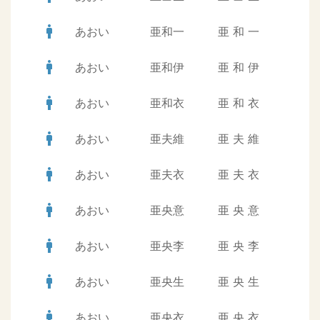
man
あおい
亜和一
亜
和
一
man
あおい
亜和伊
亜
和
伊
man
あおい
亜和衣
亜
和
衣
man
あおい
亜夫維
亜
夫
維
man
あおい
亜夫衣
亜
夫
衣
man
あおい
亜央意
亜
央
意
man
あおい
亜央李
亜
央
李
man
あおい
亜央生
亜
央
生
man
あおい
亜央衣
亜
央
衣