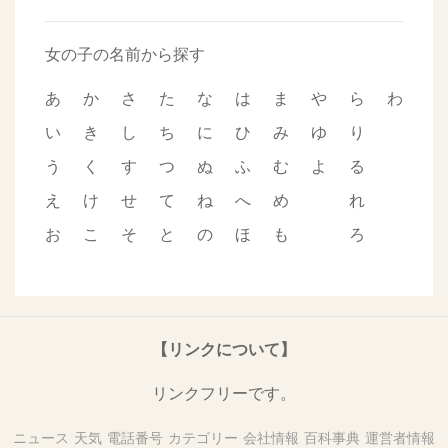
女の子の名前から探す
あ
か
さ
た
な
は
ま
や
ら
わ
い
き
し
ち
に
ひ
み
ゆ
り
う
く
す
つ
ぬ
ふ
む
よ
る
え
け
せ
て
ね
へ
め
れ
お
こ
そ
と
の
ほ
も
ろ
【リンクについて】
リンクフリーです。
ニュース
天気
電話番号
カテゴリー
会社情報
百科事典
運営者情報