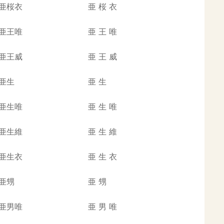
亜桜衣
亜
桜
衣
亜王唯
亜
王
唯
亜王威
亜
王
威
亜生
亜
生
亜生唯
亜
生
唯
亜生維
亜
生
維
亜生衣
亜
生
衣
亜甥
亜
甥
亜男唯
亜
男
唯