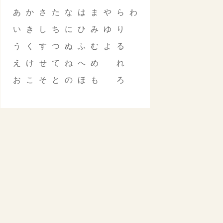
あ
か
さ
た
な
は
ま
や
ら
わ
い
き
し
ち
に
ひ
み
ゆ
り
う
く
す
つ
ぬ
ふ
む
よ
る
え
け
せ
て
ね
へ
め
れ
お
こ
そ
と
の
ほ
も
ろ