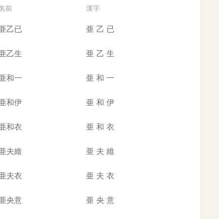
名前
漢字
亜乙已
亜
乙
已
亜乙生
亜
乙
生
亜和一
亜
和
一
亜和伊
亜
和
伊
亜和衣
亜
和
衣
亜夫維
亜
夫
維
亜夫衣
亜
夫
衣
亜央意
亜
央
意