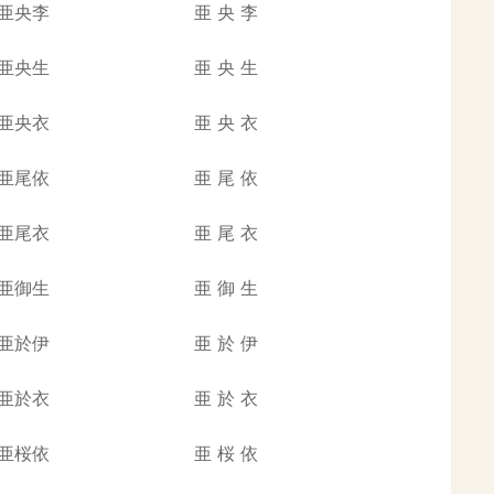
亜央李
亜
央
李
亜央生
亜
央
生
亜央衣
亜
央
衣
亜尾依
亜
尾
依
亜尾衣
亜
尾
衣
亜御生
亜
御
生
亜於伊
亜
於
伊
亜於衣
亜
於
衣
亜桜依
亜
桜
依