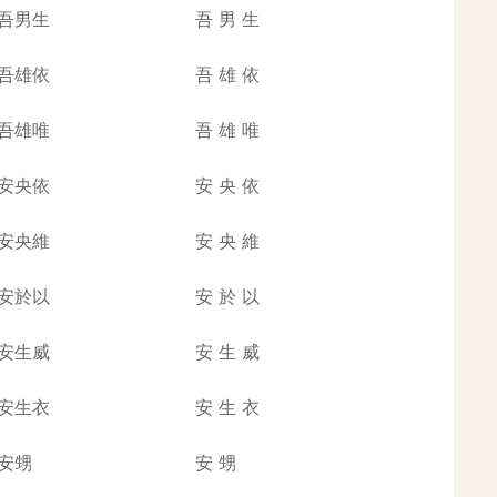
吾男生
吾
男
生
吾雄依
吾
雄
依
吾雄唯
吾
雄
唯
安央依
安
央
依
安央維
安
央
維
安於以
安
於
以
安生威
安
生
威
安生衣
安
生
衣
安甥
安
甥