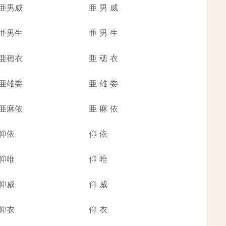
亜男威
亜
男
威
亜男生
亜
男
生
亜穂衣
亜
穂
衣
亜雄委
亜
雄
委
亜麻依
亜
麻
依
仰依
仰
依
仰唯
仰
唯
仰威
仰
威
仰衣
仰
衣