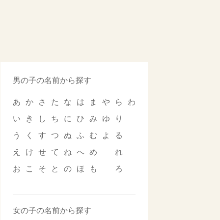
男の子の名前から探す
あ
か
さ
た
な
は
ま
や
ら
わ
い
き
し
ち
に
ひ
み
ゆ
り
う
く
す
つ
ぬ
ふ
む
よ
る
え
け
せ
て
ね
へ
め
れ
お
こ
そ
と
の
ほ
も
ろ
女の子の名前から探す