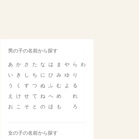
男の子の名前から探す
あ
か
さ
た
な
は
ま
や
ら
わ
い
き
し
ち
に
ひ
み
ゆ
り
う
く
す
つ
ぬ
ふ
む
よ
る
え
け
せ
て
ね
へ
め
れ
お
こ
そ
と
の
ほ
も
ろ
女の子の名前から探す