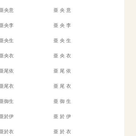
亜央意
亜
央
意
亜央李
亜
央
李
亜央生
亜
央
生
亜央衣
亜
央
衣
亜尾依
亜
尾
依
亜尾衣
亜
尾
衣
亜御生
亜
御
生
亜於伊
亜
於
伊
亜於衣
亜
於
衣