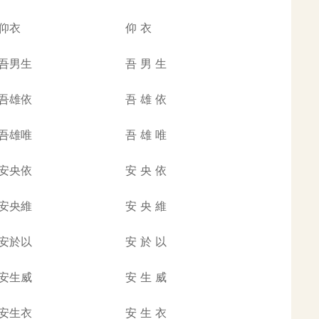
仰衣
仰
衣
吾男生
吾
男
生
吾雄依
吾
雄
依
吾雄唯
吾
雄
唯
安央依
安
央
依
安央維
安
央
維
安於以
安
於
以
安生威
安
生
威
安生衣
安
生
衣