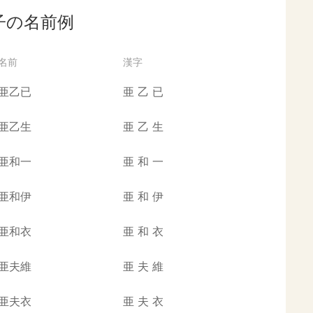
子の名前例
名前
漢字
亜乙已
亜
乙
已
亜乙生
亜
乙
生
亜和一
亜
和
一
亜和伊
亜
和
伊
亜和衣
亜
和
衣
亜夫維
亜
夫
維
亜夫衣
亜
夫
衣