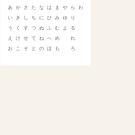
あ
か
さ
た
な
は
ま
や
ら
わ
い
き
し
ち
に
ひ
み
ゆ
り
う
く
す
つ
ぬ
ふ
む
よ
る
え
け
せ
て
ね
へ
め
れ
お
こ
そ
と
の
ほ
も
ろ