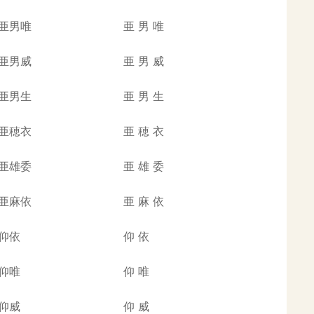
亜男唯
亜
男
唯
亜男威
亜
男
威
亜男生
亜
男
生
亜穂衣
亜
穂
衣
亜雄委
亜
雄
委
亜麻依
亜
麻
依
仰依
仰
依
仰唯
仰
唯
仰威
仰
威