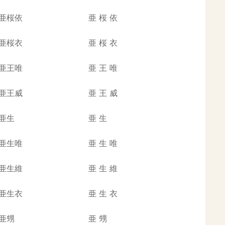
亜桜依
亜
桜
依
亜桜衣
亜
桜
衣
亜王唯
亜
王
唯
亜王威
亜
王
威
亜生
亜
生
亜生唯
亜
生
唯
亜生維
亜
生
維
亜生衣
亜
生
衣
亜甥
亜
甥