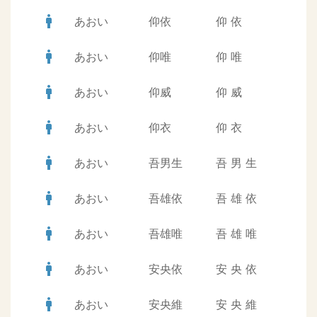
man
あおい
仰依
仰
依
man
あおい
仰唯
仰
唯
man
あおい
仰威
仰
威
man
あおい
仰衣
仰
衣
man
あおい
吾男生
吾
男
生
man
あおい
吾雄依
吾
雄
依
man
あおい
吾雄唯
吾
雄
唯
man
あおい
安央依
安
央
依
man
あおい
安央維
安
央
維