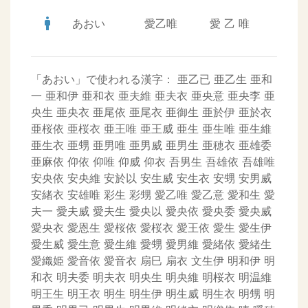
man
あおい
愛乙唯
愛
乙
唯
「あおい」で使われる漢字：
亜乙已
亜乙生
亜和
一
亜和伊
亜和衣
亜夫維
亜夫衣
亜央意
亜央李
亜
央生
亜央衣
亜尾依
亜尾衣
亜御生
亜於伊
亜於衣
亜桜依
亜桜衣
亜王唯
亜王威
亜生
亜生唯
亜生維
亜生衣
亜甥
亜男唯
亜男威
亜男生
亜穂衣
亜雄委
亜麻依
仰依
仰唯
仰威
仰衣
吾男生
吾雄依
吾雄唯
安央依
安央維
安於以
安生威
安生衣
安甥
安男威
安緒衣
安雄唯
彩生
彩甥
愛乙唯
愛乙意
愛和生
愛
夫一
愛夫威
愛夫生
愛央以
愛央依
愛央委
愛央威
愛央衣
愛恩生
愛桜依
愛桜衣
愛王依
愛生
愛生伊
愛生威
愛生意
愛生維
愛甥
愛男維
愛緒依
愛緒生
愛織姫
愛音依
愛音衣
扇巳
扇衣
文生伊
明和伊
明
和衣
明夫委
明夫衣
明央生
明央維
明桜衣
明温維
明王生
明王衣
明生
明生伊
明生威
明生衣
明甥
明