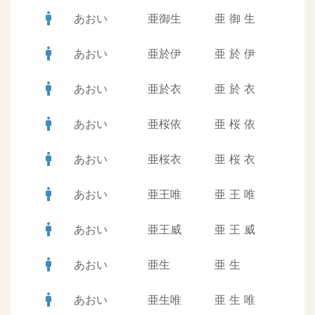
man
あおい
亜御生
亜
御
生
man
あおい
亜於伊
亜
於
伊
man
あおい
亜於衣
亜
於
衣
man
あおい
亜桜依
亜
桜
依
man
あおい
亜桜衣
亜
桜
衣
man
あおい
亜王唯
亜
王
唯
man
あおい
亜王威
亜
王
威
man
あおい
亜生
亜
生
man
あおい
亜生唯
亜
生
唯