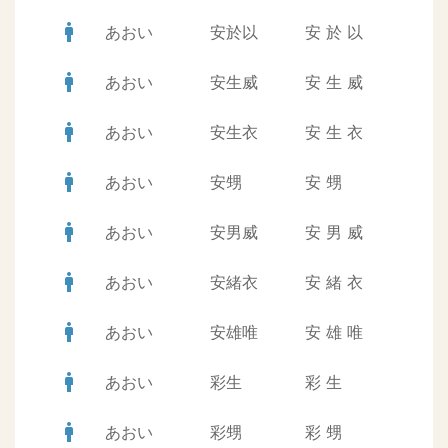
man
あおい
安於以
安
於
以
man
あおい
安生威
安
生
威
man
あおい
安生衣
安
生
衣
man
あおい
安甥
安
甥
man
あおい
安男威
安
男
威
man
あおい
安緒衣
安
緒
衣
man
あおい
安雄唯
安
雄
唯
man
あおい
彩生
彩
生
man
あおい
彩甥
彩
甥