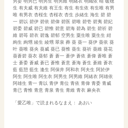
男委
明男已
明男生
明男維
明緒衣
明織依
晴
暖穂
生
有夫威
有夫維
有王生
有生
有生依
有生唯
有男
唯
有男衣
杏桜生
杏桜衣
杏生
歩緒生
海生
碧
碧
一
碧以
碧伊
碧依
碧偉
碧医
碧唯
碧壱
碧夷
碧妃
碧委
碧威
碧已
碧惟
碧意
碧海
碧為
碧生
碧祈
碧
維
碧苺
碧衣
碧逸
碧郁
空男生
粟生唯
粟生生
紺
絢生
絢甥
綾生
綾甥
翠泉
葬
葵
葵一
葵伊
葵依
葵
叶
葵唯
葵央
葵威
葵已
葵惟
葵生
葵祈
葵維
葵花
葵蒼碧
葵衣
葵郁
蒼
蒼一
蒼伊
蒼依
蒼偉
蒼唯
蒼
士
蒼委
蒼威
蒼已
蒼惟
蒼意
蒼海
蒼生
蒼維
蒼衣
藍
藍憩
藍生
逢生
阿保井
阿和衣
阿夫生
阿於伊
阿生
阿生唯
阿生衣
阿男生
阿男維
阿緒衣
阿雄依
阿雄生
青一
青以
青伊
青位
青依
青偉
青委
青威
青已
青惟
青意
青泉
青生
青維
青衣
麻央衣
「愛乙唯」で読まれるなまえ：
あおい