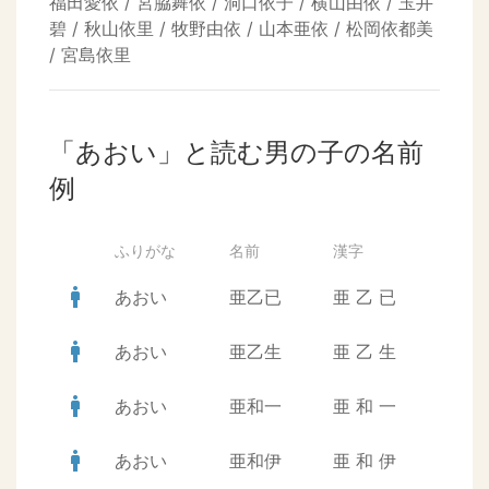
福田愛依 / 宮脇舞依 / 洞口依子 / 横山由依 / 玉井
碧 / 秋山依里 / 牧野由依 / 山本亜依 / 松岡依都美
/ 宮島依里
「あおい」と読む男の子の名前
例
ふりがな
名前
漢字
man
あおい
亜乙已
亜
乙
已
man
あおい
亜乙生
亜
乙
生
man
あおい
亜和一
亜
和
一
man
あおい
亜和伊
亜
和
伊