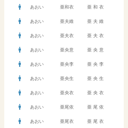
man
あおい
亜和衣
亜
和
衣
man
あおい
亜夫維
亜
夫
維
man
あおい
亜夫衣
亜
夫
衣
man
あおい
亜央意
亜
央
意
man
あおい
亜央李
亜
央
李
man
あおい
亜央生
亜
央
生
man
あおい
亜央衣
亜
央
衣
man
あおい
亜尾依
亜
尾
依
man
あおい
亜尾衣
亜
尾
衣