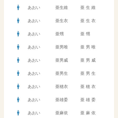
man
あおい
亜生維
亜
生
維
man
あおい
亜生衣
亜
生
衣
man
あおい
亜甥
亜
甥
man
あおい
亜男唯
亜
男
唯
man
あおい
亜男威
亜
男
威
man
あおい
亜男生
亜
男
生
man
あおい
亜穂衣
亜
穂
衣
man
あおい
亜雄委
亜
雄
委
man
あおい
亜麻依
亜
麻
依