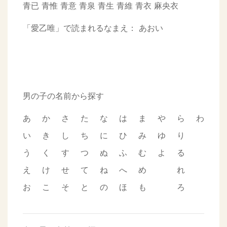
青已
青惟
青意
青泉
青生
青維
青衣
麻央衣
「愛乙唯」で読まれるなまえ：
あおい
男の子の名前から探す
あ
か
さ
た
な
は
ま
や
ら
わ
い
き
し
ち
に
ひ
み
ゆ
り
う
く
す
つ
ぬ
ふ
む
よ
る
え
け
せ
て
ね
へ
め
れ
お
こ
そ
と
の
ほ
も
ろ