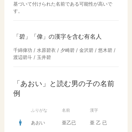
基づいて付けられた名前である可能性が高いで
す。
「碧」「偉」の漢字を含む有名人
千綿偉功 / 水原碧衣 / 夕崎碧 / 金沢碧 / 悠木碧 /
渡辺碧斗 / 玉井碧
「あおい」と読む男の子の名前
例
ふりがな
名前
漢字
man
あおい
亜乙已
亜
乙
已