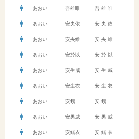
man
あおい
吾雄唯
吾
雄
唯
man
あおい
安央依
安
央
依
man
あおい
安央維
安
央
維
man
あおい
安於以
安
於
以
man
あおい
安生威
安
生
威
man
あおい
安生衣
安
生
衣
man
あおい
安甥
安
甥
man
あおい
安男威
安
男
威
man
あおい
安緒衣
安
緒
衣