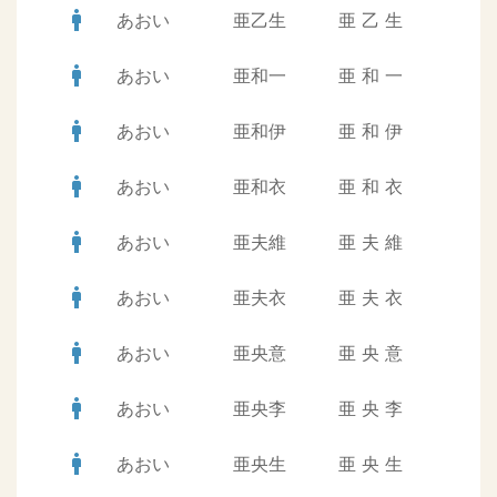
man
あおい
亜乙生
亜
乙
生
man
あおい
亜和一
亜
和
一
man
あおい
亜和伊
亜
和
伊
man
あおい
亜和衣
亜
和
衣
man
あおい
亜夫維
亜
夫
維
man
あおい
亜夫衣
亜
夫
衣
man
あおい
亜央意
亜
央
意
man
あおい
亜央李
亜
央
李
man
あおい
亜央生
亜
央
生