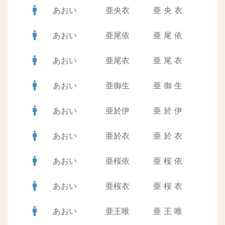
man
あおい
亜央衣
亜
央
衣
man
あおい
亜尾依
亜
尾
依
man
あおい
亜尾衣
亜
尾
衣
man
あおい
亜御生
亜
御
生
man
あおい
亜於伊
亜
於
伊
man
あおい
亜於衣
亜
於
衣
man
あおい
亜桜依
亜
桜
依
man
あおい
亜桜衣
亜
桜
衣
man
あおい
亜王唯
亜
王
唯