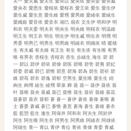
夫一
愛夫威
愛夫生
愛央以
愛央依
愛央委
愛央威
愛央衣
愛恩生
愛桜依
愛桜衣
愛王依
愛生
愛生伊
愛生威
愛生意
愛生維
愛甥
愛男維
愛緒依
愛緒生
愛織姫
愛音依
愛音衣
扇巳
扇衣
文生伊
明和伊
明
和衣
明夫委
明夫衣
明央生
明央維
明桜衣
明温維
明王生
明王衣
明生
明生伊
明生威
明生衣
明甥
明
男委
明男已
明男生
明男維
明緒衣
明織依
晴
暖穂
生
有夫威
有夫維
有王生
有生
有生依
有生唯
有男
唯
有男衣
杏桜生
杏桜衣
杏生
歩緒生
海生
碧
碧
一
碧以
碧伊
碧依
碧偉
碧医
碧唯
碧壱
碧夷
碧妃
碧委
碧威
碧已
碧惟
碧意
碧海
碧為
碧生
碧祈
碧
維
碧苺
碧衣
碧逸
碧郁
空男生
粟生唯
粟生生
紺
絢生
絢甥
綾生
綾甥
翠泉
葬
葵
葵一
葵伊
葵依
葵
叶
葵唯
葵央
葵威
葵已
葵惟
葵生
葵祈
葵維
葵花
葵蒼碧
葵衣
葵郁
蒼
蒼一
蒼伊
蒼依
蒼偉
蒼唯
蒼
士
蒼委
蒼威
蒼已
蒼惟
蒼意
蒼海
蒼生
蒼維
蒼衣
藍
藍憩
藍生
逢生
阿保井
阿和衣
阿夫生
阿於伊
阿生
阿生唯
阿生衣
阿男生
阿男維
阿緒衣
阿雄依
阿雄生
青一
青以
青伊
青位
青依
青偉
青委
青威