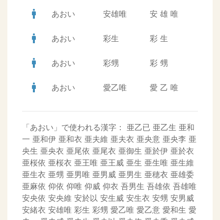
man
あおい
安雄唯
安
雄
唯
man
あおい
彩生
彩
生
man
あおい
彩甥
彩
甥
man
あおい
愛乙唯
愛
乙
唯
「あおい」で使われる漢字：
亜乙已
亜乙生
亜和
一
亜和伊
亜和衣
亜夫維
亜夫衣
亜央意
亜央李
亜
央生
亜央衣
亜尾依
亜尾衣
亜御生
亜於伊
亜於衣
亜桜依
亜桜衣
亜王唯
亜王威
亜生
亜生唯
亜生維
亜生衣
亜甥
亜男唯
亜男威
亜男生
亜穂衣
亜雄委
亜麻依
仰依
仰唯
仰威
仰衣
吾男生
吾雄依
吾雄唯
安央依
安央維
安於以
安生威
安生衣
安甥
安男威
安緒衣
安雄唯
彩生
彩甥
愛乙唯
愛乙意
愛和生
愛