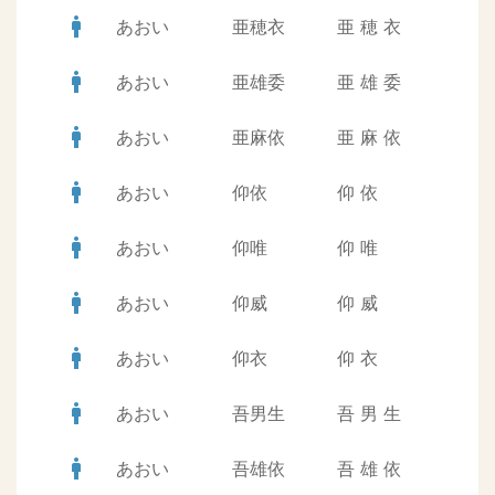
man
あおい
亜穂衣
亜
穂
衣
man
あおい
亜雄委
亜
雄
委
man
あおい
亜麻依
亜
麻
依
man
あおい
仰依
仰
依
man
あおい
仰唯
仰
唯
man
あおい
仰威
仰
威
man
あおい
仰衣
仰
衣
man
あおい
吾男生
吾
男
生
man
あおい
吾雄依
吾
雄
依