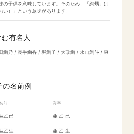
妹の子供を意味しています。そのため、「絢甥」は
おい）」という意味があります。
含む有名人
絢乃 / 長手絢香 / 堀絢子 / 大政絢 / 永山絢斗 / 東
子の名前例
名前
漢字
亜乙已
亜
乙
已
亜乙生
亜
乙
生