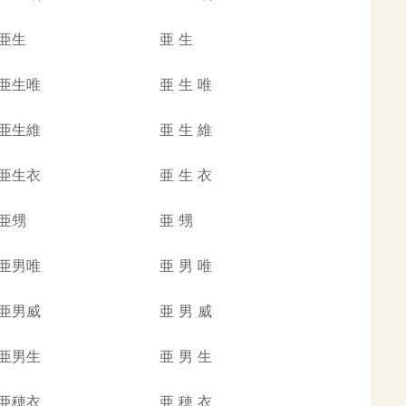
亜生
亜
生
亜生唯
亜
生
唯
亜生維
亜
生
維
亜生衣
亜
生
衣
亜甥
亜
甥
亜男唯
亜
男
唯
亜男威
亜
男
威
亜男生
亜
男
生
亜穂衣
亜
穂
衣