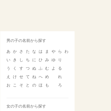
男の子の名前から探す
あ
か
さ
た
な
は
ま
や
ら
わ
い
き
し
ち
に
ひ
み
ゆ
り
う
く
す
つ
ぬ
ふ
む
よ
る
え
け
せ
て
ね
へ
め
れ
お
こ
そ
と
の
ほ
も
ろ
女の子の名前から探す