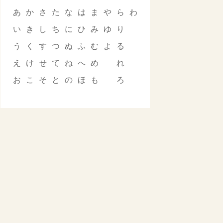
あ
か
さ
た
な
は
ま
や
ら
わ
い
き
し
ち
に
ひ
み
ゆ
り
う
く
す
つ
ぬ
ふ
む
よ
る
え
け
せ
て
ね
へ
め
れ
お
こ
そ
と
の
ほ
も
ろ