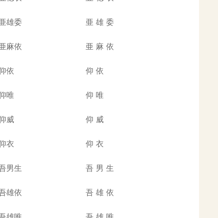
亜雄委
亜
雄
委
亜麻依
亜
麻
依
仰依
仰
依
仰唯
仰
唯
仰威
仰
威
仰衣
仰
衣
吾男生
吾
男
生
吾雄依
吾
雄
依
吾雄唯
吾
雄
唯