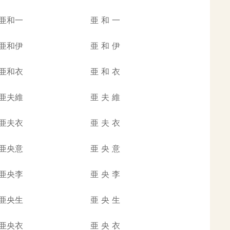
亜和一
亜
和
一
亜和伊
亜
和
伊
亜和衣
亜
和
衣
亜夫維
亜
夫
維
亜夫衣
亜
夫
衣
亜央意
亜
央
意
亜央李
亜
央
李
亜央生
亜
央
生
亜央衣
亜
央
衣