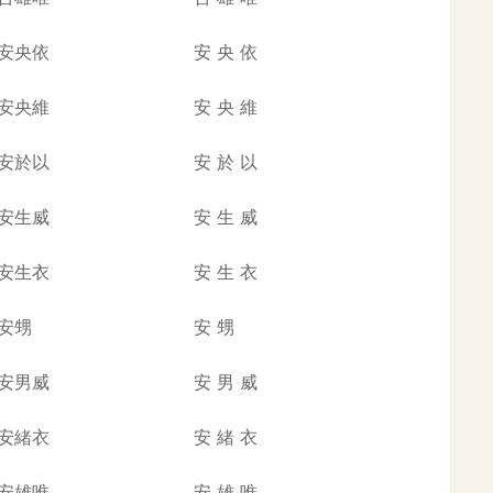
安央依
安
央
依
安央維
安
央
維
安於以
安
於
以
安生威
安
生
威
安生衣
安
生
衣
安甥
安
甥
安男威
安
男
威
安緒衣
安
緒
衣
安雄唯
安
雄
唯