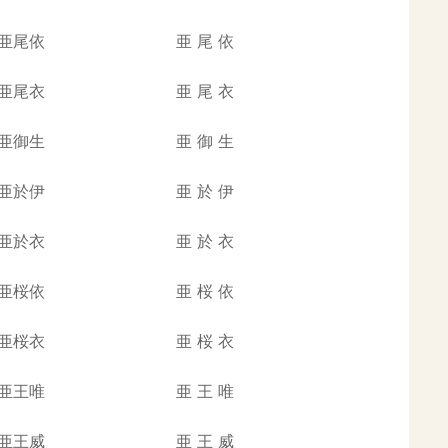
亜尾依
亜
尾
依
亜尾衣
亜
尾
衣
亜御生
亜
御
生
亜於伊
亜
於
伊
亜於衣
亜
於
衣
亜桜依
亜
桜
依
亜桜衣
亜
桜
衣
亜王唯
亜
王
唯
亜王威
亜
王
威