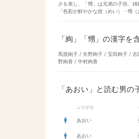
さを表し、「甥」は兄弟の子供、姉
「色彩が鮮やかな姪（めい）・甥（
「絢」「甥」の漢字を
馬渡絢子 / 矢野絢子 / 宝田絢子 / 吉田
野絢香 / 中村絢香
「あおい」と読む男の
ふりがな
man
あおい
man
あおい