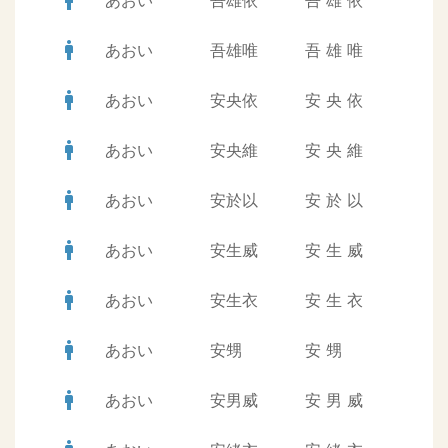
man
あおい
吾雄依
吾
雄
依
man
あおい
吾雄唯
吾
雄
唯
man
あおい
安央依
安
央
依
man
あおい
安央維
安
央
維
man
あおい
安於以
安
於
以
man
あおい
安生威
安
生
威
man
あおい
安生衣
安
生
衣
man
あおい
安甥
安
甥
man
あおい
安男威
安
男
威