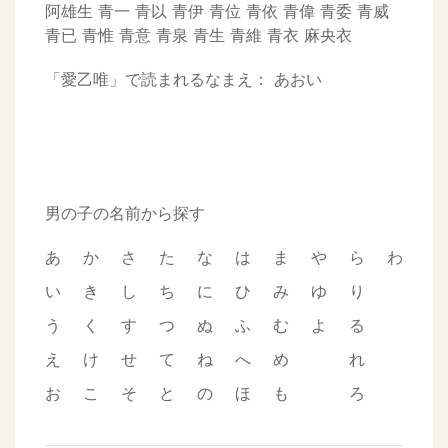
阿雄生
青一
青以
青伊
青位
青依
青偉
青委
青威
青已
青惟
青意
青泉
青生
青維
青衣
麻央衣
「愛乙唯」で読まれるなまえ：
あおい
男の子の名前から探す
あ
か
さ
た
な
は
ま
や
ら
わ
い
き
し
ち
に
ひ
み
ゆ
り
う
く
す
つ
ぬ
ふ
む
よ
る
え
け
せ
て
ね
へ
め
れ
お
こ
そ
と
の
ほ
も
ろ