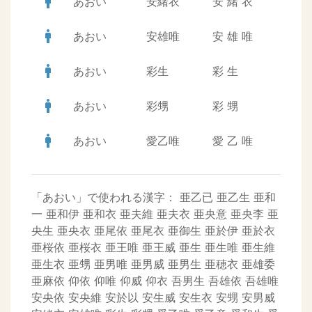
man
あおい
安緒衣
安
緒
衣
man
あおい
安雄唯
安
雄
唯
man
あおい
彩生
彩
生
man
あおい
彩甥
彩
甥
man
あおい
愛乙唯
愛
乙
唯
「あおい」で使われる漢字：
亜乙已
亜乙生
亜和
一
亜和伊
亜和衣
亜夫維
亜夫衣
亜央意
亜央李
亜
央生
亜央衣
亜尾依
亜尾衣
亜御生
亜於伊
亜於衣
亜桜依
亜桜衣
亜王唯
亜王威
亜生
亜生唯
亜生維
亜生衣
亜甥
亜男唯
亜男威
亜男生
亜穂衣
亜雄委
亜麻依
仰依
仰唯
仰威
仰衣
吾男生
吾雄依
吾雄唯
安央依
安央維
安於以
安生威
安生衣
安甥
安男威