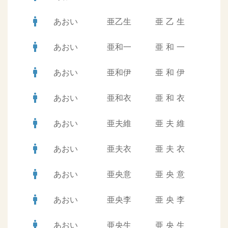
man
あおい
亜乙生
亜
乙
生
man
あおい
亜和一
亜
和
一
man
あおい
亜和伊
亜
和
伊
man
あおい
亜和衣
亜
和
衣
man
あおい
亜夫維
亜
夫
維
man
あおい
亜夫衣
亜
夫
衣
man
あおい
亜央意
亜
央
意
man
あおい
亜央李
亜
央
李
man
あおい
亜央生
亜
央
生