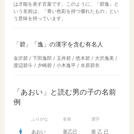
は才能を表す言葉です。このように、「碧逸」と
いう名前は、「青い色彩を持つ優れたもの」とい
う意味を持っています。
「碧」「逸」の漢字を含む有名人
金沢碧 / 下田逸郎 / 玉井碧 / 悠木碧 / 大沢逸美 /
渡辺碧斗 / 夕崎碧 / 小木逸平 / 水原碧衣
「あおい」と読む男の子の名前
例
ふりがな
名前
漢字
man
あおい
亜乙已
亜
乙
已