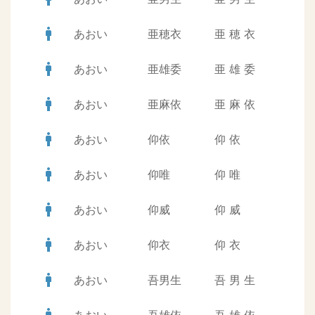
man
あおい
亜穂衣
亜
穂
衣
man
あおい
亜雄委
亜
雄
委
man
あおい
亜麻依
亜
麻
依
man
あおい
仰依
仰
依
man
あおい
仰唯
仰
唯
man
あおい
仰威
仰
威
man
あおい
仰衣
仰
衣
man
あおい
吾男生
吾
男
生