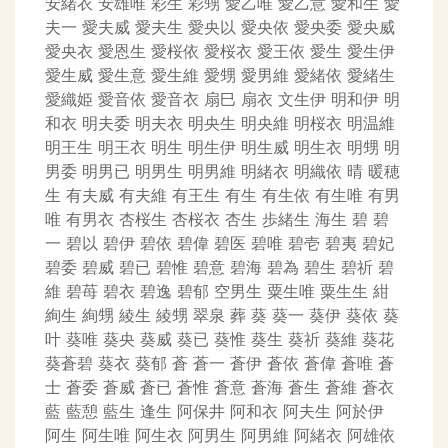
安緒衣
安雄唯
彩生
彩甥
愛乙唯
愛乙意
愛和生
愛
夫一
愛夫威
愛夫生
愛央以
愛央依
愛央委
愛央威
愛央衣
愛恩生
愛桜依
愛桜衣
愛王依
愛生
愛生伊
愛生威
愛生意
愛生維
愛甥
愛男維
愛緒依
愛緒生
愛織姫
愛音依
愛音衣
扇巳
扇衣
文生伊
明和伊
明
和衣
明夫委
明夫衣
明央生
明央維
明桜衣
明温維
明王生
明王衣
明生
明生伊
明生威
明生衣
明甥
明
男委
明男已
明男生
明男維
明緒衣
明織依
晴
暖穂
生
有夫威
有夫維
有王生
有生
有生依
有生唯
有男
唯
有男衣
杏桜生
杏桜衣
杏生
歩緒生
海生
碧
碧
一
碧以
碧伊
碧依
碧偉
碧医
碧唯
碧壱
碧夷
碧妃
碧委
碧威
碧已
碧惟
碧意
碧海
碧為
碧生
碧祈
碧
維
碧苺
碧衣
碧逸
碧郁
空男生
粟生唯
粟生生
紺
絢生
絢甥
綾生
綾甥
翠泉
葬
葵
葵一
葵伊
葵依
葵
叶
葵唯
葵央
葵威
葵已
葵惟
葵生
葵祈
葵維
葵花
葵蒼碧
葵衣
葵郁
蒼
蒼一
蒼伊
蒼依
蒼偉
蒼唯
蒼
士
蒼委
蒼威
蒼已
蒼惟
蒼意
蒼海
蒼生
蒼維
蒼衣
藍
藍憩
藍生
逢生
阿保井
阿和衣
阿夫生
阿於伊
阿生
阿生唯
阿生衣
阿男生
阿男維
阿緒衣
阿雄依