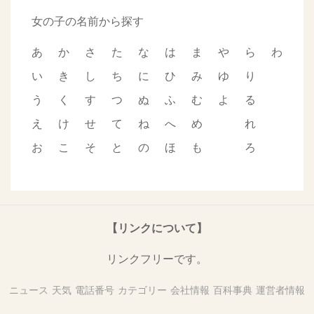
女の子の名前から探す
あ
か
さ
た
な
は
ま
や
ら
わ
い
き
し
ち
に
ひ
み
ゆ
り
う
く
す
つ
ぬ
ふ
む
よ
る
え
け
せ
て
ね
へ
め
れ
お
こ
そ
と
の
ほ
も
ろ
【リンクについて】
リンクフリーです。
ニュース
天気
電話番号
カテゴリー
会社情報
百科事典
運営者情報