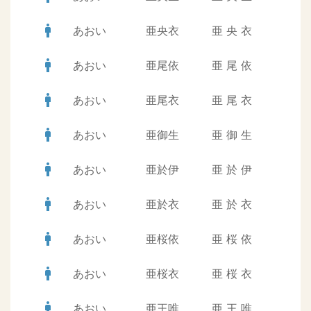
man
あおい
亜央衣
亜
央
衣
man
あおい
亜尾依
亜
尾
依
man
あおい
亜尾衣
亜
尾
衣
man
あおい
亜御生
亜
御
生
man
あおい
亜於伊
亜
於
伊
man
あおい
亜於衣
亜
於
衣
man
あおい
亜桜依
亜
桜
依
man
あおい
亜桜衣
亜
桜
衣
man
あおい
亜王唯
亜
王
唯