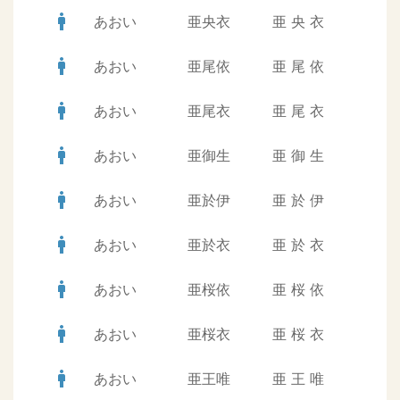
man
あおい
亜央衣
亜
央
衣
man
あおい
亜尾依
亜
尾
依
man
あおい
亜尾衣
亜
尾
衣
man
あおい
亜御生
亜
御
生
man
あおい
亜於伊
亜
於
伊
man
あおい
亜於衣
亜
於
衣
man
あおい
亜桜依
亜
桜
依
man
あおい
亜桜衣
亜
桜
衣
man
あおい
亜王唯
亜
王
唯