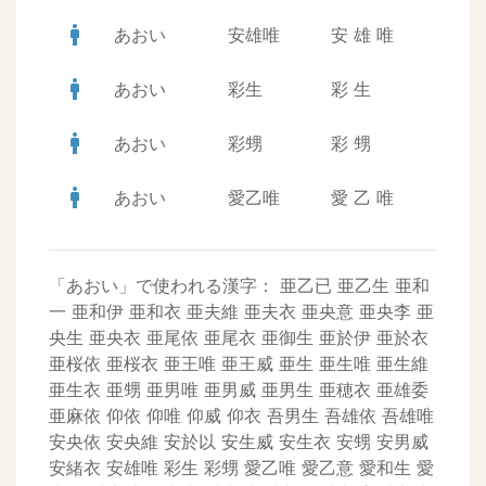
man
あおい
安雄唯
安
雄
唯
man
あおい
彩生
彩
生
man
あおい
彩甥
彩
甥
man
あおい
愛乙唯
愛
乙
唯
「あおい」で使われる漢字：
亜乙已
亜乙生
亜和
一
亜和伊
亜和衣
亜夫維
亜夫衣
亜央意
亜央李
亜
央生
亜央衣
亜尾依
亜尾衣
亜御生
亜於伊
亜於衣
亜桜依
亜桜衣
亜王唯
亜王威
亜生
亜生唯
亜生維
亜生衣
亜甥
亜男唯
亜男威
亜男生
亜穂衣
亜雄委
亜麻依
仰依
仰唯
仰威
仰衣
吾男生
吾雄依
吾雄唯
安央依
安央維
安於以
安生威
安生衣
安甥
安男威
安緒衣
安雄唯
彩生
彩甥
愛乙唯
愛乙意
愛和生
愛