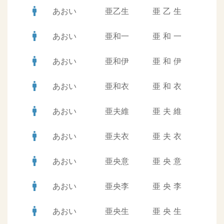
man
あおい
亜乙生
亜
乙
生
man
あおい
亜和一
亜
和
一
man
あおい
亜和伊
亜
和
伊
man
あおい
亜和衣
亜
和
衣
man
あおい
亜夫維
亜
夫
維
man
あおい
亜夫衣
亜
夫
衣
man
あおい
亜央意
亜
央
意
man
あおい
亜央李
亜
央
李
man
あおい
亜央生
亜
央
生