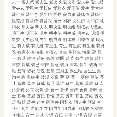
夫一
愛夫威
愛夫生
愛央以
愛央依
愛央委
愛央威
愛央衣
愛恩生
愛桜依
愛桜衣
愛王依
愛生
愛生伊
愛生威
愛生意
愛生維
愛甥
愛男維
愛緒依
愛緒生
愛織姫
愛音依
愛音衣
扇巳
扇衣
文生伊
明和伊
明
和衣
明夫委
明夫衣
明央生
明央維
明桜衣
明温維
明王生
明王衣
明生
明生伊
明生威
明生衣
明甥
明
男委
明男已
明男生
明男維
明緒衣
明織依
晴
暖穂
生
有夫威
有夫維
有王生
有生
有生依
有生唯
有男
唯
有男衣
杏桜生
杏桜衣
杏生
歩緒生
海生
碧
碧
一
碧以
碧伊
碧依
碧偉
碧医
碧唯
碧壱
碧夷
碧妃
碧委
碧威
碧已
碧惟
碧意
碧海
碧為
碧生
碧祈
碧
維
碧苺
碧衣
碧逸
碧郁
空男生
粟生唯
粟生生
紺
絢生
絢甥
綾生
綾甥
翠泉
葬
葵
葵一
葵伊
葵依
葵
叶
葵唯
葵央
葵威
葵已
葵惟
葵生
葵祈
葵維
葵花
葵蒼碧
葵衣
葵郁
蒼
蒼一
蒼伊
蒼依
蒼偉
蒼唯
蒼
士
蒼委
蒼威
蒼已
蒼惟
蒼意
蒼海
蒼生
蒼維
蒼衣
藍
藍憩
藍生
逢生
阿保井
阿和衣
阿夫生
阿於伊
阿生
阿生唯
阿生衣
阿男生
阿男維
阿緒衣
阿雄依
阿雄生
青一
青以
青伊
青位
青依
青偉
青委
青威