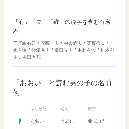
「有」「夫」「維」の漢字を含む有名
人
三野輪有紀 / 安藤一夫 / 中条静夫 / 斉藤哲夫 / 一
木有海 / 砂塚秀夫 / 浜田光夫 / 中村有沙 / 松本利
夫 / 本田有花
「あおい」と読む男の子の名前
例
ふりがな
名前
漢字
man
あおい
亜乙已
亜
乙
已