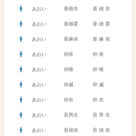
man
あおい
亜穂衣
亜
穂
衣
man
あおい
亜雄委
亜
雄
委
man
あおい
亜麻依
亜
麻
依
man
あおい
仰依
仰
依
man
あおい
仰唯
仰
唯
man
あおい
仰威
仰
威
man
あおい
仰衣
仰
衣
man
あおい
吾男生
吾
男
生
man
あおい
吾雄依
吾
雄
依