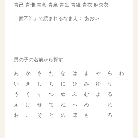
青已
青惟
青意
青泉
青生
青維
青衣
麻央衣
「愛乙唯」で読まれるなまえ：
あおい
男の子の名前から探す
あ
か
さ
た
な
は
ま
や
ら
わ
い
き
し
ち
に
ひ
み
ゆ
り
う
く
す
つ
ぬ
ふ
む
よ
る
え
け
せ
て
ね
へ
め
れ
お
こ
そ
と
の
ほ
も
ろ