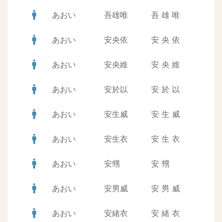
man
あおい
吾雄唯
吾
雄
唯
man
あおい
安央依
安
央
依
man
あおい
安央維
安
央
維
man
あおい
安於以
安
於
以
man
あおい
安生威
安
生
威
man
あおい
安生衣
安
生
衣
man
あおい
安甥
安
甥
man
あおい
安男威
安
男
威
man
あおい
安緒衣
安
緒
衣