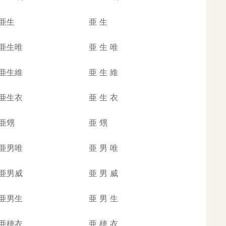
亜生
亜
生
亜生唯
亜
生
唯
亜生維
亜
生
維
亜生衣
亜
生
衣
亜甥
亜
甥
亜男唯
亜
男
唯
亜男威
亜
男
威
亜男生
亜
男
生
亜穂衣
亜
穂
衣