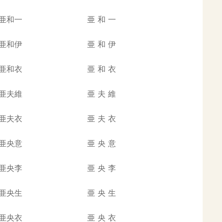
亜和一
亜
和
一
亜和伊
亜
和
伊
亜和衣
亜
和
衣
亜夫維
亜
夫
維
亜夫衣
亜
夫
衣
亜央意
亜
央
意
亜央李
亜
央
李
亜央生
亜
央
生
亜央衣
亜
央
衣