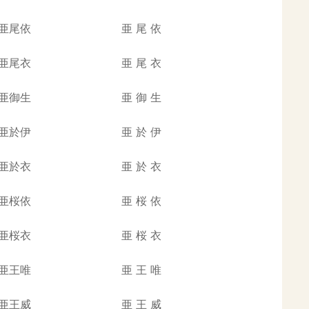
亜尾依
亜
尾
依
亜尾衣
亜
尾
衣
亜御生
亜
御
生
亜於伊
亜
於
伊
亜於衣
亜
於
衣
亜桜依
亜
桜
依
亜桜衣
亜
桜
衣
亜王唯
亜
王
唯
亜王威
亜
王
威