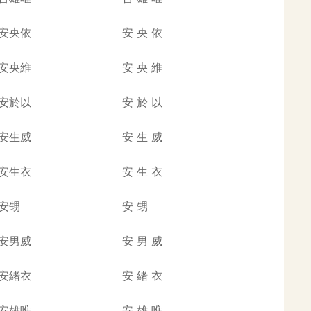
安央依
安
央
依
安央維
安
央
維
安於以
安
於
以
安生威
安
生
威
安生衣
安
生
衣
安甥
安
甥
安男威
安
男
威
安緒衣
安
緒
衣
安雄唯
安
雄
唯