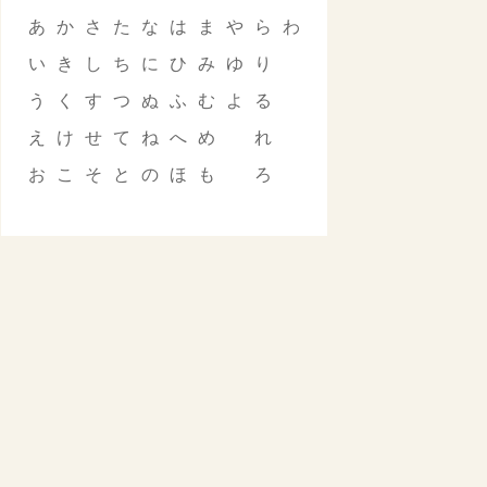
あ
か
さ
た
な
は
ま
や
ら
わ
い
き
し
ち
に
ひ
み
ゆ
り
う
く
す
つ
ぬ
ふ
む
よ
る
え
け
せ
て
ね
へ
め
れ
お
こ
そ
と
の
ほ
も
ろ