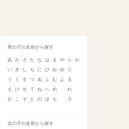
男の子の名前から探す
あ
か
さ
た
な
は
ま
や
ら
わ
い
き
し
ち
に
ひ
み
ゆ
り
う
く
す
つ
ぬ
ふ
む
よ
る
え
け
せ
て
ね
へ
め
れ
お
こ
そ
と
の
ほ
も
ろ
女の子の名前から探す