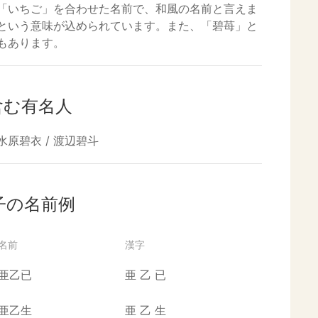
「いちご」を合わせた名前で、和風の名前と言えま
という意味が込められています。また、「碧苺」と
もあります。
含む有名人
/ 水原碧衣 / 渡辺碧斗
子の名前例
名前
漢字
亜乙已
亜
乙
已
亜乙生
亜
乙
生