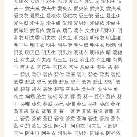
安緒衣
安雄唯
彩生
彩甥
愛乙唯
愛乙意
愛和生
愛
夫一
愛夫威
愛夫生
愛央以
愛央依
愛央委
愛央威
愛央衣
愛恩生
愛桜依
愛桜衣
愛王依
愛生
愛生伊
愛生威
愛生意
愛生維
愛甥
愛男維
愛緒依
愛緒生
愛織姫
愛音依
愛音衣
扇巳
扇衣
文生伊
明和伊
明
和衣
明夫委
明夫衣
明央生
明央維
明桜衣
明温維
明王生
明王衣
明生
明生伊
明生威
明生衣
明甥
明
男委
明男已
明男生
明男維
明緒衣
明織依
晴
暖穂
生
有夫威
有夫維
有王生
有生
有生依
有生唯
有男
唯
有男衣
杏桜生
杏桜衣
杏生
歩緒生
海生
碧
碧
一
碧以
碧伊
碧依
碧偉
碧医
碧唯
碧壱
碧夷
碧妃
碧委
碧威
碧已
碧惟
碧意
碧海
碧為
碧生
碧祈
碧
維
碧苺
碧衣
碧逸
碧郁
空男生
粟生唯
粟生生
紺
絢生
絢甥
綾生
綾甥
翠泉
葬
葵
葵一
葵伊
葵依
葵
叶
葵唯
葵央
葵威
葵已
葵惟
葵生
葵祈
葵維
葵花
葵蒼碧
葵衣
葵郁
蒼
蒼一
蒼伊
蒼依
蒼偉
蒼唯
蒼
士
蒼委
蒼威
蒼已
蒼惟
蒼意
蒼海
蒼生
蒼維
蒼衣
藍
藍憩
藍生
逢生
阿保井
阿和衣
阿夫生
阿於伊
阿生
阿生唯
阿生衣
阿男生
阿男維
阿緒衣
阿雄依