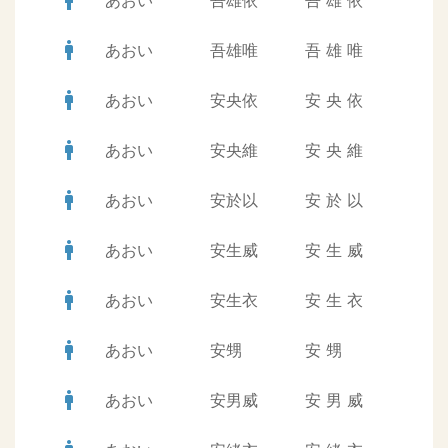
man
あおい
吾雄依
吾
雄
依
man
あおい
吾雄唯
吾
雄
唯
man
あおい
安央依
安
央
依
man
あおい
安央維
安
央
維
man
あおい
安於以
安
於
以
man
あおい
安生威
安
生
威
man
あおい
安生衣
安
生
衣
man
あおい
安甥
安
甥
man
あおい
安男威
安
男
威