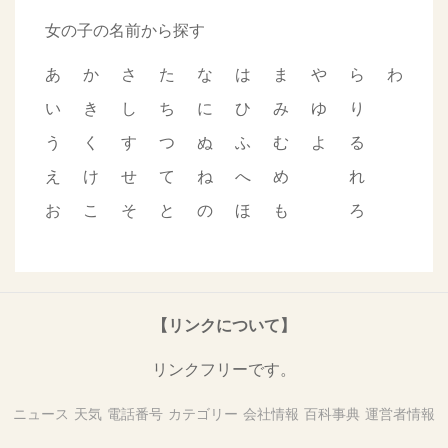
女の子の名前から探す
あ
か
さ
た
な
は
ま
や
ら
わ
い
き
し
ち
に
ひ
み
ゆ
り
う
く
す
つ
ぬ
ふ
む
よ
る
え
け
せ
て
ね
へ
め
れ
お
こ
そ
と
の
ほ
も
ろ
【リンクについて】
リンクフリーです。
ニュース
天気
電話番号
カテゴリー
会社情報
百科事典
運営者情報