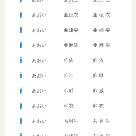
man
あおい
亜穂衣
亜
穂
衣
man
あおい
亜雄委
亜
雄
委
man
あおい
亜麻依
亜
麻
依
man
あおい
仰依
仰
依
man
あおい
仰唯
仰
唯
man
あおい
仰威
仰
威
man
あおい
仰衣
仰
衣
man
あおい
吾男生
吾
男
生