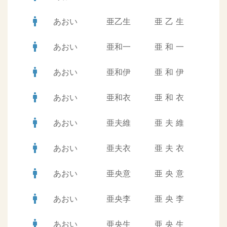
man
あおい
亜乙生
亜
乙
生
man
あおい
亜和一
亜
和
一
man
あおい
亜和伊
亜
和
伊
man
あおい
亜和衣
亜
和
衣
man
あおい
亜夫維
亜
夫
維
man
あおい
亜夫衣
亜
夫
衣
man
あおい
亜央意
亜
央
意
man
あおい
亜央李
亜
央
李
man
あおい
亜央生
亜
央
生