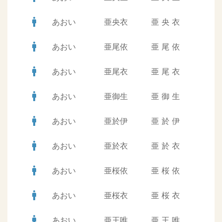
man
あおい
亜央衣
亜
央
衣
man
あおい
亜尾依
亜
尾
依
man
あおい
亜尾衣
亜
尾
衣
man
あおい
亜御生
亜
御
生
man
あおい
亜於伊
亜
於
伊
man
あおい
亜於衣
亜
於
衣
man
あおい
亜桜依
亜
桜
依
man
あおい
亜桜衣
亜
桜
衣
man
あおい
亜王唯
亜
王
唯