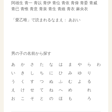
阿雄生
青一
青以
青伊
青位
青依
青偉
青委
青威
青已
青惟
青意
青泉
青生
青維
青衣
麻央衣
「愛乙唯」で読まれるなまえ：
あおい
男の子の名前から探す
あ
か
さ
た
な
は
ま
や
ら
わ
い
き
し
ち
に
ひ
み
ゆ
り
う
く
す
つ
ぬ
ふ
む
よ
る
え
け
せ
て
ね
へ
め
れ
お
こ
そ
と
の
ほ
も
ろ