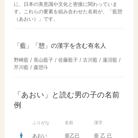
に、日本の美意識や文化と密接に関わっていま
す。これらの要素を組み合わせた名前が、「藍憩
（あおい）」です。
「藍」「憩」の漢字を含む有名人
野崎藍 / 長山藍子 / 佐藤藍子 / 古川藍 / 蓮沼藍 /
芹川藍 / 森憩斗
「あおい」と読む男の子の名前
例
ふりがな
名前
漢字
man
あおい
亜乙已
亜
乙
已