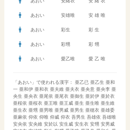
man
あおい
安緒衣
安
緒
衣
man
あおい
安雄唯
安
雄
唯
man
あおい
彩生
彩
生
man
あおい
彩甥
彩
甥
man
あおい
愛乙唯
愛
乙
唯
「あおい」で使われる漢字：
亜乙已
亜乙生
亜和
一
亜和伊
亜和衣
亜夫維
亜夫衣
亜央意
亜央李
亜
央生
亜央衣
亜尾依
亜尾衣
亜御生
亜於伊
亜於衣
亜桜依
亜桜衣
亜王唯
亜王威
亜生
亜生唯
亜生維
亜生衣
亜甥
亜男唯
亜男威
亜男生
亜穂衣
亜雄委
亜麻依
仰依
仰唯
仰威
仰衣
吾男生
吾雄依
吾雄唯
安央依
安央維
安於以
安生威
安生衣
安甥
安男威