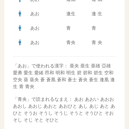
man
あお
逢生
逢
生
man
あお
青
青
man
あお
青央
青
央
「あお」で使われる漢字：
亜央
亜生
亜雄
亞雄
愛勇
愛生
愛緒
昂和
明和
明生
碧
碧和
碧生
空和
空央
葵
葵央
蒼
蒼凰
蒼和
蒼士
蒼央
蒼生
逢凰
逢
生
青
青央
「青央」で読まれるなまえ：
あお
あおい
あおお
あおし
あおじ
あおと
あおひと
あし
あじ
あと
あ
ひと
そうお
そうし
そうじ
そうと
そうひと
そお
そし
そじ
そと
そひと