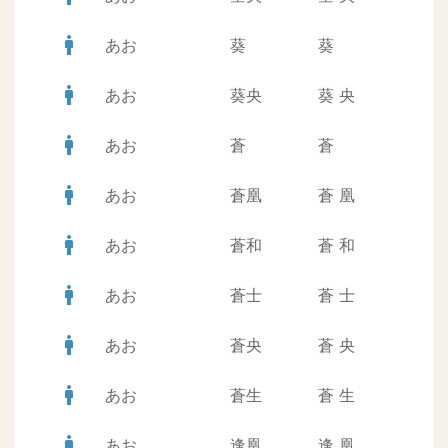
man
あお
葵
葵
man
あお
葵央
葵
央
man
あお
蒼
蒼
man
あお
蒼凰
蒼
凰
man
あお
蒼和
蒼
和
man
あお
蒼士
蒼
士
man
あお
蒼央
蒼
央
man
あお
蒼生
蒼
生
man
あお
逢凰
逢
凰