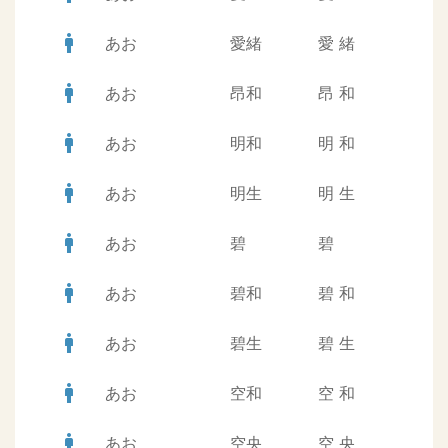
man
あお
愛緒
愛
緒
man
あお
昂和
昂
和
man
あお
明和
明
和
man
あお
明生
明
生
man
あお
碧
碧
man
あお
碧和
碧
和
man
あお
碧生
碧
生
man
あお
空和
空
和
man
あお
空央
空
央