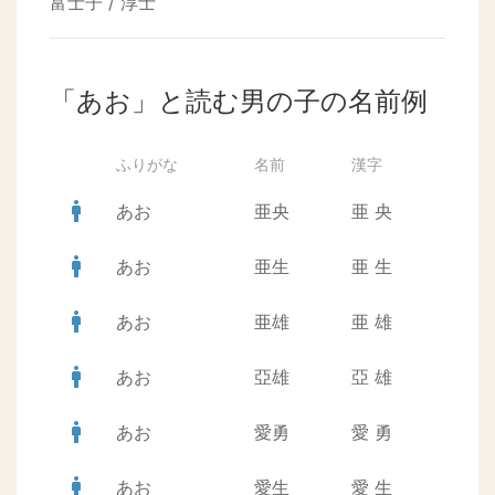
富士子 / 淳士
「あお」と読む男の子の名前例
ふりがな
名前
漢字
man
あお
亜央
亜
央
man
あお
亜生
亜
生
man
あお
亜雄
亜
雄
man
あお
亞雄
亞
雄
man
あお
愛勇
愛
勇
man
あお
愛生
愛
生