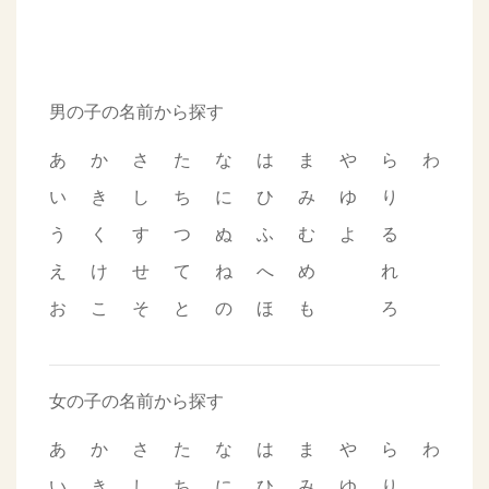
男の子の名前から探す
あ
か
さ
た
な
は
ま
や
ら
わ
い
き
し
ち
に
ひ
み
ゆ
り
う
く
す
つ
ぬ
ふ
む
よ
る
え
け
せ
て
ね
へ
め
れ
お
こ
そ
と
の
ほ
も
ろ
女の子の名前から探す
あ
か
さ
た
な
は
ま
や
ら
わ
い
き
し
ち
に
ひ
み
ゆ
り