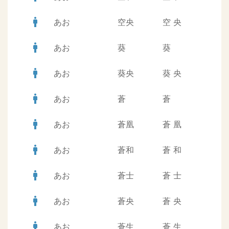
man
あお
空央
空
央
man
あお
葵
葵
man
あお
葵央
葵
央
man
あお
蒼
蒼
man
あお
蒼凰
蒼
凰
man
あお
蒼和
蒼
和
man
あお
蒼士
蒼
士
man
あお
蒼央
蒼
央
man
あお
蒼生
蒼
生