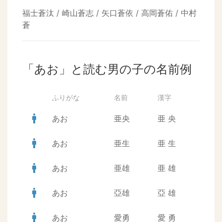
福士蒼汰 / 崎山蒼志 / 矢口蒼依 / 高岡蒼佑 / 中村
蒼
「あお」と読む男の子の名前例
ふりがな
名前
漢字
man
あお
亜央
亜
央
man
あお
亜生
亜
生
man
あお
亜雄
亜
雄
man
あお
亞雄
亞
雄
man
あお
愛勇
愛
勇