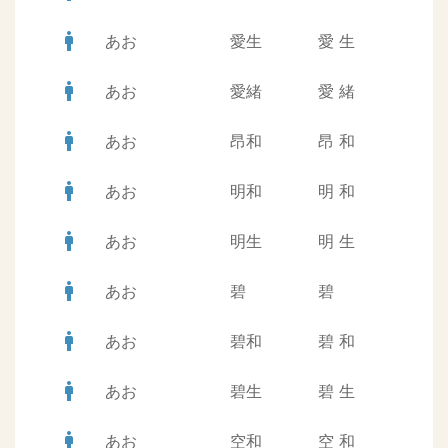
man
あお
愛生
愛
生
man
あお
愛緒
愛
緒
man
あお
昂和
昂
和
man
あお
明和
明
和
man
あお
明生
明
生
man
あお
碧
碧
man
あお
碧和
碧
和
man
あお
碧生
碧
生
man
あお
空和
空
和