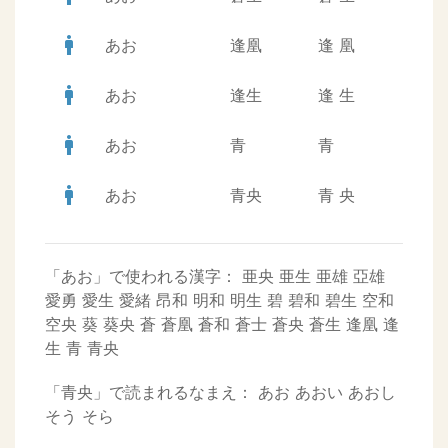
man
あお
逢凰
逢
凰
man
あお
逢生
逢
生
man
あお
青
青
man
あお
青央
青
央
「あお」で使われる漢字：
亜央
亜生
亜雄
亞雄
愛勇
愛生
愛緒
昂和
明和
明生
碧
碧和
碧生
空和
空央
葵
葵央
蒼
蒼凰
蒼和
蒼士
蒼央
蒼生
逢凰
逢
生
青
青央
「青央」で読まれるなまえ：
あお
あおい
あおし
そう
そら