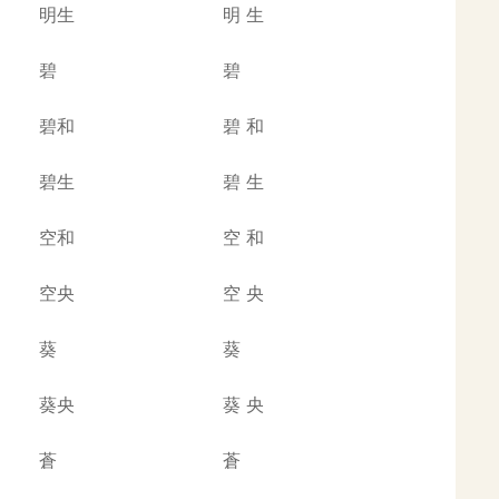
明生
明
生
碧
碧
碧和
碧
和
碧生
碧
生
空和
空
和
空央
空
央
葵
葵
葵央
葵
央
蒼
蒼