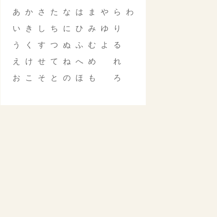
あ
か
さ
た
な
は
ま
や
ら
わ
い
き
し
ち
に
ひ
み
ゆ
り
う
く
す
つ
ぬ
ふ
む
よ
る
え
け
せ
て
ね
へ
め
れ
お
こ
そ
と
の
ほ
も
ろ