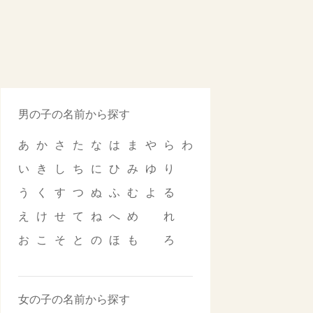
男の子の名前から探す
あ
か
さ
た
な
は
ま
や
ら
わ
い
き
し
ち
に
ひ
み
ゆ
り
う
く
す
つ
ぬ
ふ
む
よ
る
え
け
せ
て
ね
へ
め
れ
お
こ
そ
と
の
ほ
も
ろ
女の子の名前から探す