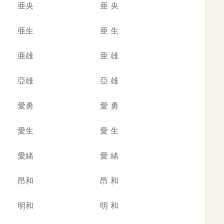
亜央
亜
央
亜生
亜
生
亜雄
亜
雄
亞雄
亞
雄
愛勇
愛
勇
愛生
愛
生
愛緒
愛
緒
昂和
昂
和
明和
明
和