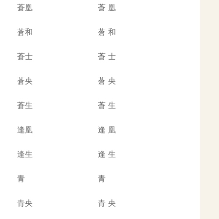
蒼凰
蒼
凰
蒼和
蒼
和
蒼士
蒼
士
蒼央
蒼
央
蒼生
蒼
生
逢凰
逢
凰
逢生
逢
生
青
青
青央
青
央