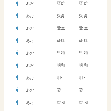
man
あお
亞雄
亞
雄
man
あお
愛勇
愛
勇
man
あお
愛生
愛
生
man
あお
愛緒
愛
緒
man
あお
昂和
昂
和
man
あお
明和
明
和
man
あお
明生
明
生
man
あお
碧
碧
man
あお
碧和
碧
和