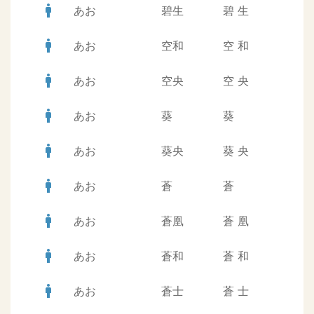
man
あお
碧生
碧
生
man
あお
空和
空
和
man
あお
空央
空
央
man
あお
葵
葵
man
あお
葵央
葵
央
man
あお
蒼
蒼
man
あお
蒼凰
蒼
凰
man
あお
蒼和
蒼
和
man
あお
蒼士
蒼
士