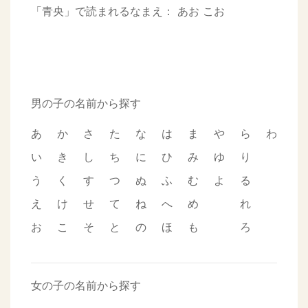
「青央」で読まれるなまえ：
あお
こお
男の子の名前から探す
あ
か
さ
た
な
は
ま
や
ら
わ
い
き
し
ち
に
ひ
み
ゆ
り
う
く
す
つ
ぬ
ふ
む
よ
る
え
け
せ
て
ね
へ
め
れ
お
こ
そ
と
の
ほ
も
ろ
女の子の名前から探す