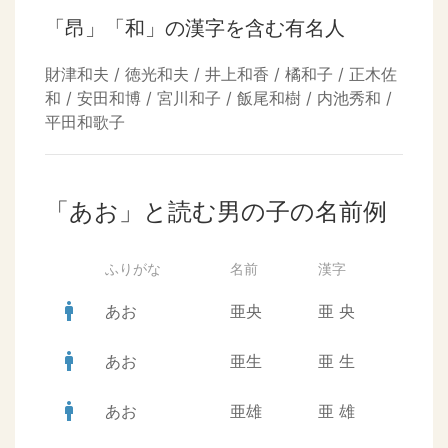
「昂」「和」の漢字を含む有名人
財津和夫 / 徳光和夫 / 井上和香 / 橘和子 / 正木佐
和 / 安田和博 / 宮川和子 / 飯尾和樹 / 内池秀和 /
平田和歌子
「あお」と読む男の子の名前例
ふりがな
名前
漢字
man
あお
亜央
亜
央
man
あお
亜生
亜
生
man
あお
亜雄
亜
雄