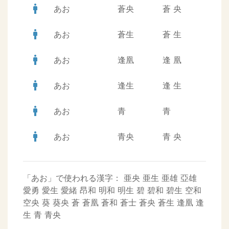
man
あお
蒼央
蒼
央
man
あお
蒼生
蒼
生
man
あお
逢凰
逢
凰
man
あお
逢生
逢
生
man
あお
青
青
man
あお
青央
青
央
「あお」で使われる漢字：
亜央
亜生
亜雄
亞雄
愛勇
愛生
愛緒
昂和
明和
明生
碧
碧和
碧生
空和
空央
葵
葵央
蒼
蒼凰
蒼和
蒼士
蒼央
蒼生
逢凰
逢
生
青
青央