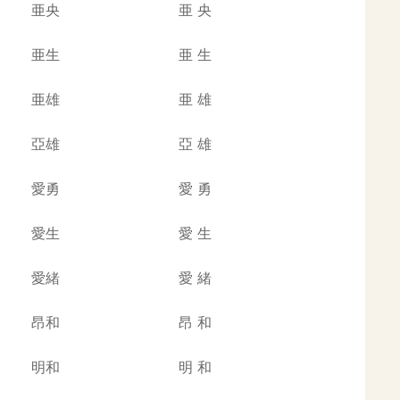
亜央
亜
央
亜生
亜
生
亜雄
亜
雄
亞雄
亞
雄
愛勇
愛
勇
愛生
愛
生
愛緒
愛
緒
昂和
昂
和
明和
明
和