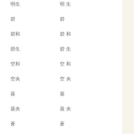
明生
明
生
碧
碧
碧和
碧
和
碧生
碧
生
空和
空
和
空央
空
央
葵
葵
葵央
葵
央
蒼
蒼