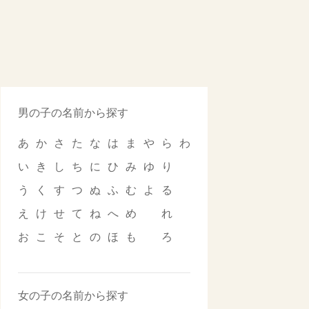
男の子の名前から探す
あ
か
さ
た
な
は
ま
や
ら
わ
い
き
し
ち
に
ひ
み
ゆ
り
う
く
す
つ
ぬ
ふ
む
よ
る
え
け
せ
て
ね
へ
め
れ
お
こ
そ
と
の
ほ
も
ろ
女の子の名前から探す