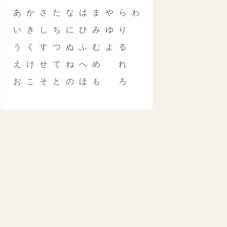
あ
か
さ
た
な
は
ま
や
ら
わ
い
き
し
ち
に
ひ
み
ゆ
り
う
く
す
つ
ぬ
ふ
む
よ
る
え
け
せ
て
ね
へ
め
れ
お
こ
そ
と
の
ほ
も
ろ