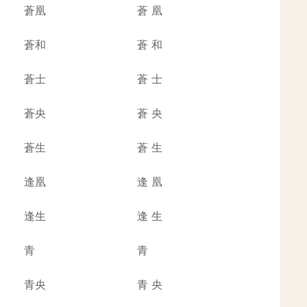
蒼凰
蒼
凰
蒼和
蒼
和
蒼士
蒼
士
蒼央
蒼
央
蒼生
蒼
生
逢凰
逢
凰
逢生
逢
生
青
青
青央
青
央