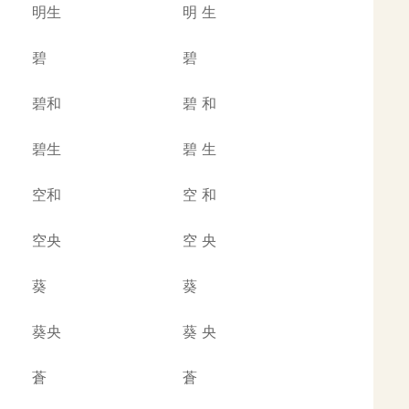
明生
明
生
碧
碧
碧和
碧
和
碧生
碧
生
空和
空
和
空央
空
央
葵
葵
葵央
葵
央
蒼
蒼