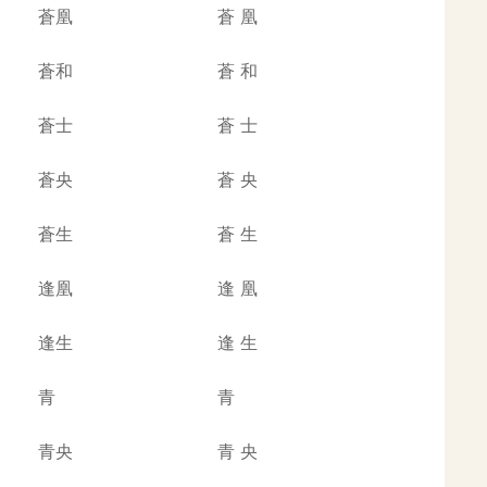
蒼凰
蒼
凰
蒼和
蒼
和
蒼士
蒼
士
蒼央
蒼
央
蒼生
蒼
生
逢凰
逢
凰
逢生
逢
生
青
青
青央
青
央