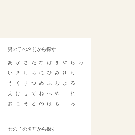
男の子の名前から探す
あ
か
さ
た
な
は
ま
や
ら
わ
い
き
し
ち
に
ひ
み
ゆ
り
う
く
す
つ
ぬ
ふ
む
よ
る
え
け
せ
て
ね
へ
め
れ
お
こ
そ
と
の
ほ
も
ろ
女の子の名前から探す