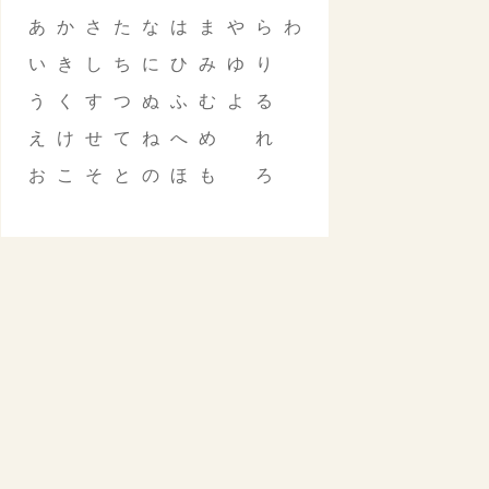
あ
か
さ
た
な
は
ま
や
ら
わ
い
き
し
ち
に
ひ
み
ゆ
り
う
く
す
つ
ぬ
ふ
む
よ
る
え
け
せ
て
ね
へ
め
れ
お
こ
そ
と
の
ほ
も
ろ