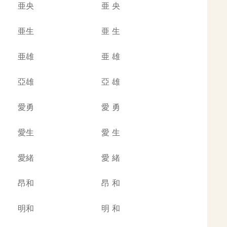
亜央
亜
央
亜生
亜
生
亜雄
亜
雄
亞雄
亞
雄
愛勇
愛
勇
愛生
愛
生
愛緒
愛
緒
昂和
昂
和
明和
明
和