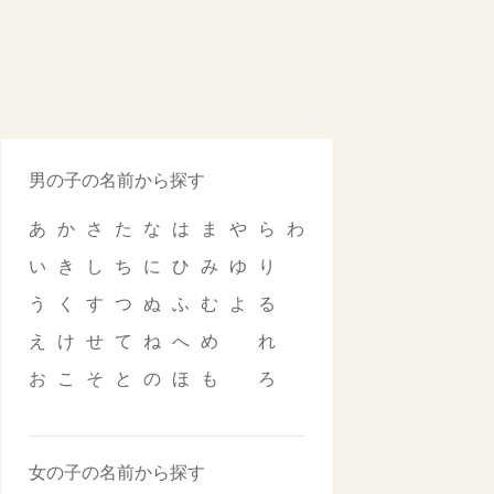
男の子の名前から探す
あ
か
さ
た
な
は
ま
や
ら
わ
い
き
し
ち
に
ひ
み
ゆ
り
う
く
す
つ
ぬ
ふ
む
よ
る
え
け
せ
て
ね
へ
め
れ
お
こ
そ
と
の
ほ
も
ろ
女の子の名前から探す