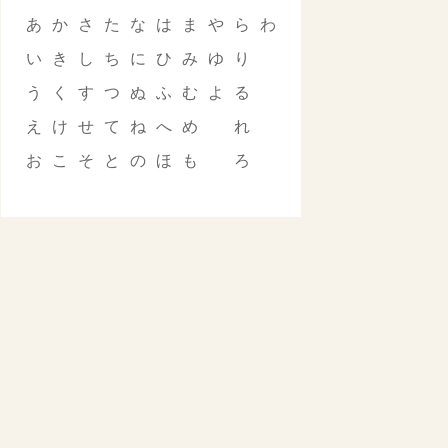
あ
か
さ
た
な
は
ま
や
ら
わ
い
き
し
ち
に
ひ
み
ゆ
り
う
く
す
つ
ぬ
ふ
む
よ
る
え
け
せ
て
ね
へ
め
れ
お
こ
そ
と
の
ほ
も
ろ