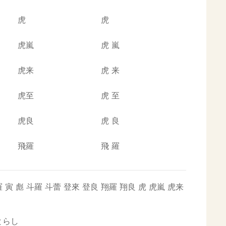
虎
虎
虎嵐
虎
嵐
虎来
虎
来
虎至
虎
至
虎良
虎
良
飛羅
飛
羅
羅
寅
彪
斗羅
斗蕾
登來
登良
翔羅
翔良
虎
虎嵐
虎来
とらし