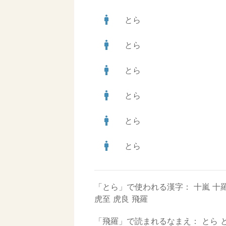
man
とら
man
とら
man
とら
man
とら
man
とら
man
とら
「とら」で使われる漢字：
十嵐
十
虎至
虎良
飛羅
「飛羅」で読まれるなまえ：
とら