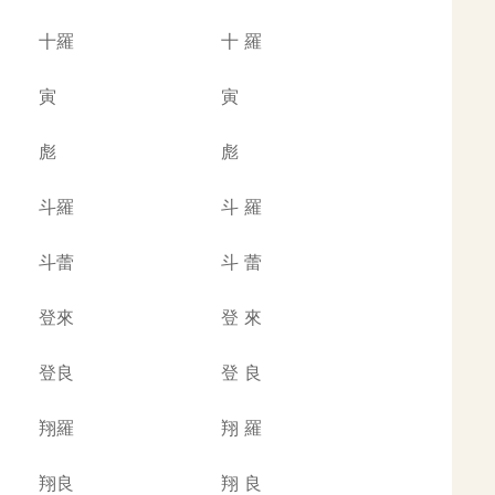
十羅
十
羅
寅
寅
彪
彪
斗羅
斗
羅
斗蕾
斗
蕾
登來
登
來
登良
登
良
翔羅
翔
羅
翔良
翔
良