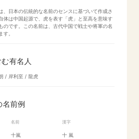
は、日本の伝統的な名前のセンスに基づいて作成さ
自体は中国起源で、虎を表す「虎」と至高を意味す
ものです。この名前は、古代中国で戦士や将軍の名
ます。
含む有名人
 / 岸利至 / 龍虎
の名前例
名前
漢字
十嵐
十
嵐