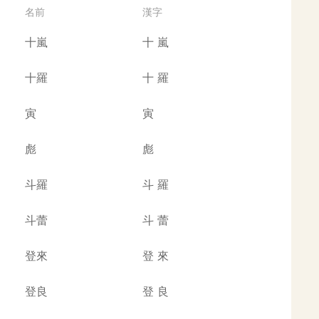
名前
漢字
十嵐
十
嵐
十羅
十
羅
寅
寅
彪
彪
斗羅
斗
羅
斗蕾
斗
蕾
登來
登
來
登良
登
良