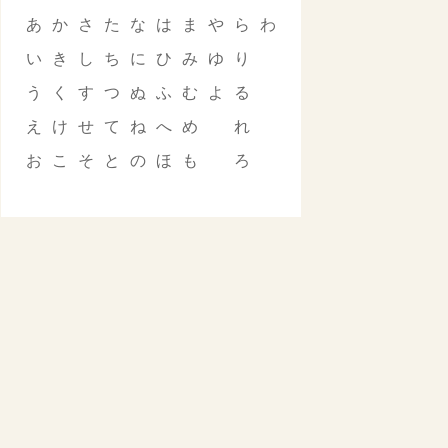
あ
か
さ
た
な
は
ま
や
ら
わ
い
き
し
ち
に
ひ
み
ゆ
り
う
く
す
つ
ぬ
ふ
む
よ
る
え
け
せ
て
ね
へ
め
れ
お
こ
そ
と
の
ほ
も
ろ