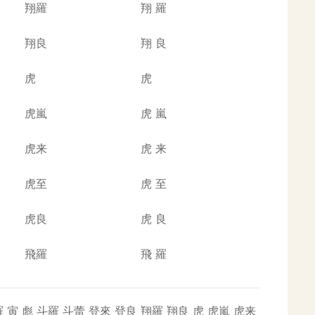
翔羅
翔
羅
翔良
翔
良
虎
虎
虎嵐
虎
嵐
虎来
虎
来
虎至
虎
至
虎良
虎
良
飛羅
飛
羅
羅
寅
彪
斗羅
斗蕾
登來
登良
翔羅
翔良
虎
虎嵐
虎来