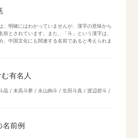
話
は、明確にはわかっていませんが、漢字の意味から
名前とされています。また、「斗」という漢字は、
め、中国文化にも関連する名前であると考えられま
含む有名人
斗晶 / 末高斗夢 / 永山絢斗 / 生田斗真 / 渡辺碧斗 /
の名前例