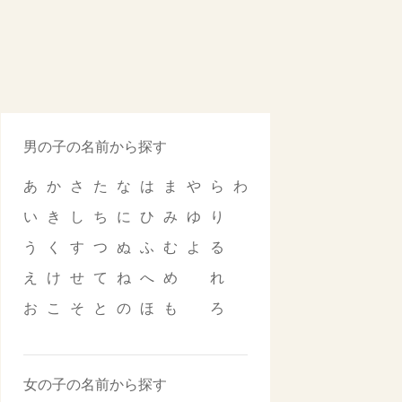
男の子の名前から探す
あ
か
さ
た
な
は
ま
や
ら
わ
い
き
し
ち
に
ひ
み
ゆ
り
う
く
す
つ
ぬ
ふ
む
よ
る
え
け
せ
て
ね
へ
め
れ
お
こ
そ
と
の
ほ
も
ろ
女の子の名前から探す