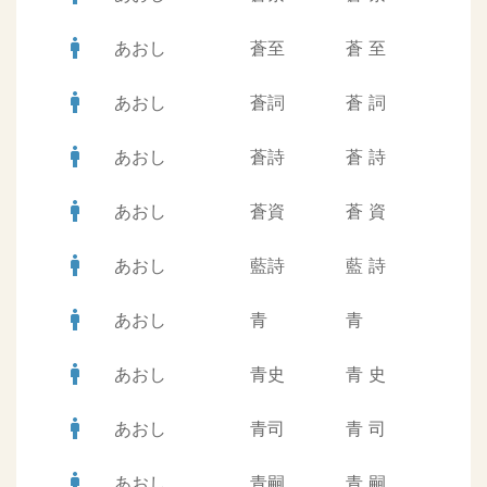
man
あおし
蒼至
蒼
至
man
あおし
蒼詞
蒼
詞
man
あおし
蒼詩
蒼
詩
man
あおし
蒼資
蒼
資
man
あおし
藍詩
藍
詩
man
あおし
青
青
man
あおし
青史
青
史
man
あおし
青司
青
司
man
あおし
青嗣
青
嗣