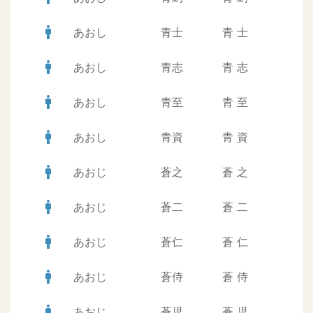
man
あおし
青士
青
士
man
あおし
青志
青
志
man
あおし
青至
青
至
man
あおし
青資
青
資
man
あおじ
蒼之
蒼
之
man
あおじ
蒼二
蒼
二
man
あおじ
蒼仁
蒼
仁
man
あおじ
蒼侍
蒼
侍
man
あおじ
蒼児
蒼
児