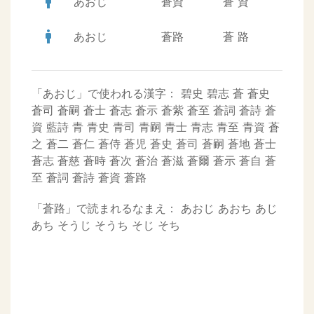
man
あおじ
蒼資
蒼
資
man
あおじ
蒼路
蒼
路
「あおじ」で使われる漢字：
碧史
碧志
蒼
蒼史
蒼司
蒼嗣
蒼士
蒼志
蒼示
蒼紫
蒼至
蒼詞
蒼詩
蒼
資
藍詩
青
青史
青司
青嗣
青士
青志
青至
青資
蒼
之
蒼二
蒼仁
蒼侍
蒼児
蒼史
蒼司
蒼嗣
蒼地
蒼士
蒼志
蒼慈
蒼時
蒼次
蒼治
蒼滋
蒼爾
蒼示
蒼自
蒼
至
蒼詞
蒼詩
蒼資
蒼路
「蒼路」で読まれるなまえ：
あおじ
あおち
あじ
あち
そうじ
そうち
そじ
そち