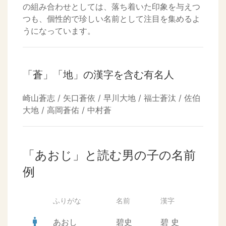
の組み合わせとしては、落ち着いた印象を与えつ
つも、個性的で珍しい名前として注目を集めるよ
うになっています。
「蒼」「地」の漢字を含む有名人
崎山蒼志 / 矢口蒼依 / 早川大地 / 福士蒼汰 / 佐伯
大地 / 高岡蒼佑 / 中村蒼
「あおじ」と読む男の子の名前
例
ふりがな
名前
漢字
man
あおし
碧史
碧
史