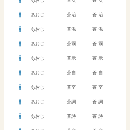
man
あおじ
蒼次
蒼
次
man
あおじ
蒼治
蒼
治
man
あおじ
蒼滋
蒼
滋
man
あおじ
蒼爾
蒼
爾
man
あおじ
蒼示
蒼
示
man
あおじ
蒼自
蒼
自
man
あおじ
蒼至
蒼
至
man
あおじ
蒼詞
蒼
詞
man
あおじ
蒼詩
蒼
詩