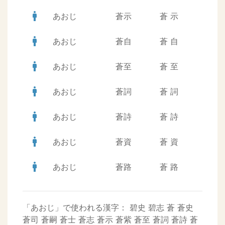
man
あおじ
蒼示
蒼
示
man
あおじ
蒼自
蒼
自
man
あおじ
蒼至
蒼
至
man
あおじ
蒼詞
蒼
詞
man
あおじ
蒼詩
蒼
詩
man
あおじ
蒼資
蒼
資
man
あおじ
蒼路
蒼
路
「あおじ」で使われる漢字：
碧史
碧志
蒼
蒼史
蒼司
蒼嗣
蒼士
蒼志
蒼示
蒼紫
蒼至
蒼詞
蒼詩
蒼