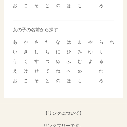
お
こ
そ
と
の
ほ
も
ろ
女の子の名前から探す
あ
か
さ
た
な
は
ま
や
ら
わ
い
き
し
ち
に
ひ
み
ゆ
り
う
く
す
つ
ぬ
ふ
む
よ
る
え
け
せ
て
ね
へ
め
れ
お
こ
そ
と
の
ほ
も
ろ
【リンクについて】
リンクフリーです。