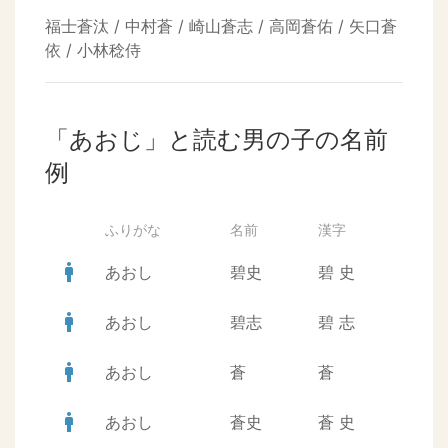
福士蒼汰 / 中村蒼 / 崎山蒼志 / 高岡蒼佑 / 矢口蒼
依 / 小林稔侍
「あおじ」と読む男の子の名前
例
ふりがな
名前
漢字
man
あおし
碧史
碧
史
man
あおし
碧志
碧
志
man
あおし
蒼
蒼
man
あおし
蒼史
蒼
史