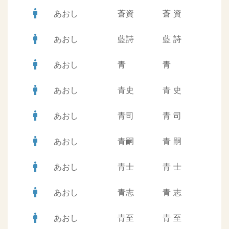
man
あおし
蒼資
蒼
資
man
あおし
藍詩
藍
詩
man
あおし
青
青
man
あおし
青史
青
史
man
あおし
青司
青
司
man
あおし
青嗣
青
嗣
man
あおし
青士
青
士
man
あおし
青志
青
志
man
あおし
青至
青
至