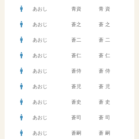
man
あおし
青資
青
資
man
あおじ
蒼之
蒼
之
man
あおじ
蒼二
蒼
二
man
あおじ
蒼仁
蒼
仁
man
あおじ
蒼侍
蒼
侍
man
あおじ
蒼児
蒼
児
man
あおじ
蒼史
蒼
史
man
あおじ
蒼司
蒼
司
man
あおじ
蒼嗣
蒼
嗣