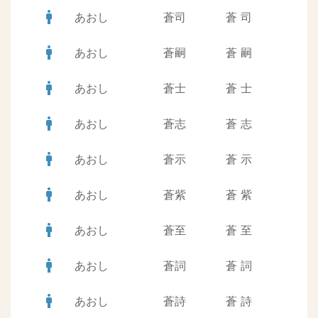
man
あおし
蒼司
蒼
司
man
あおし
蒼嗣
蒼
嗣
man
あおし
蒼士
蒼
士
man
あおし
蒼志
蒼
志
man
あおし
蒼示
蒼
示
man
あおし
蒼紫
蒼
紫
man
あおし
蒼至
蒼
至
man
あおし
蒼詞
蒼
詞
man
あおし
蒼詩
蒼
詩