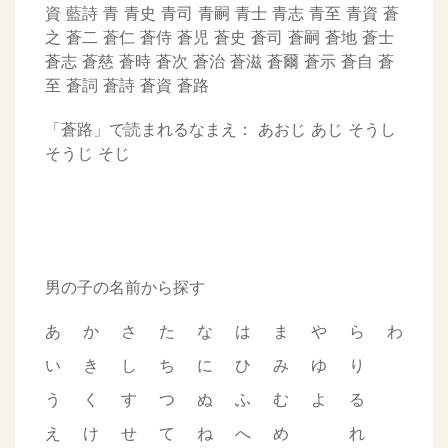
資
藍詩
青
青史
青司
青嗣
青士
青志
青至
青資
蒼
之
蒼二
蒼仁
蒼侍
蒼児
蒼史
蒼司
蒼嗣
蒼地
蒼士
蒼志
蒼慈
蒼時
蒼次
蒼治
蒼滋
蒼爾
蒼示
蒼自
蒼
至
蒼詞
蒼詩
蒼資
蒼路
「蒼路」で読まれるなまえ：
あおじ
あじ
そうし
そうじ
そじ
男の子の名前から探す
あ
か
さ
た
な
は
ま
や
ら
わ
い
き
し
ち
に
ひ
み
ゆ
り
う
く
す
つ
ぬ
ふ
む
よ
る
え
け
せ
て
ね
へ
め
れ