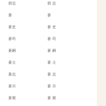
碧志
碧
志
蒼
蒼
蒼史
蒼
史
蒼司
蒼
司
蒼嗣
蒼
嗣
蒼士
蒼
士
蒼志
蒼
志
蒼示
蒼
示
蒼紫
蒼
紫