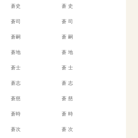
蒼史
蒼
史
蒼司
蒼
司
蒼嗣
蒼
嗣
蒼地
蒼
地
蒼士
蒼
士
蒼志
蒼
志
蒼慈
蒼
慈
蒼時
蒼
時
蒼次
蒼
次