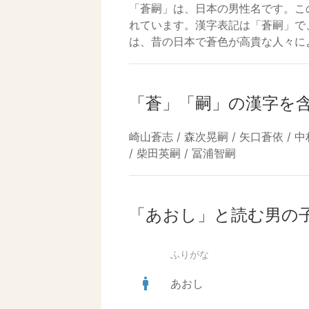
「蒼嗣」は、日本の男性名です。こ
れています。漢字表記は「蒼嗣」で
は、昔の日本で蒼色が高貴な人々に
「蒼」「嗣」の漢字を
崎山蒼志 / 森次晃嗣 / 矢口蒼依 / 中
/ 柴田英嗣 / 冨浦智嗣
「あおし」と読む男の
ふりがな
man
あおし