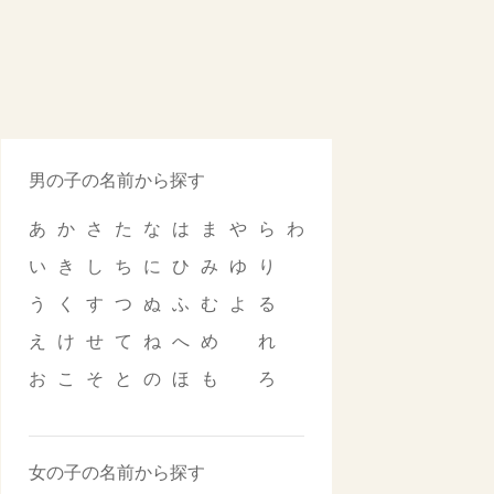
男の子の名前から探す
あ
か
さ
た
な
は
ま
や
ら
わ
い
き
し
ち
に
ひ
み
ゆ
り
う
く
す
つ
ぬ
ふ
む
よ
る
え
け
せ
て
ね
へ
め
れ
お
こ
そ
と
の
ほ
も
ろ
女の子の名前から探す