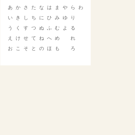
あ
か
さ
た
な
は
ま
や
ら
わ
い
き
し
ち
に
ひ
み
ゆ
り
う
く
す
つ
ぬ
ふ
む
よ
る
え
け
せ
て
ね
へ
め
れ
お
こ
そ
と
の
ほ
も
ろ