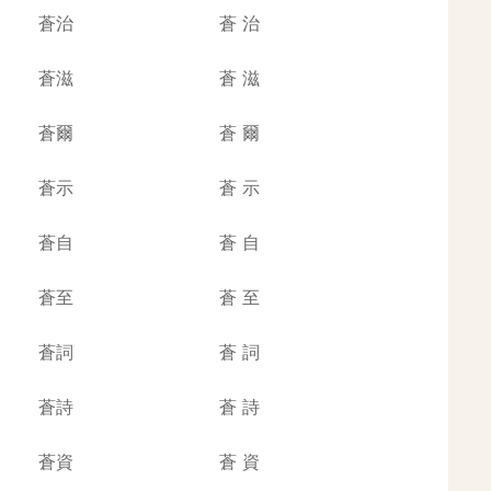
蒼治
蒼
治
蒼滋
蒼
滋
蒼爾
蒼
爾
蒼示
蒼
示
蒼自
蒼
自
蒼至
蒼
至
蒼詞
蒼
詞
蒼詩
蒼
詩
蒼資
蒼
資