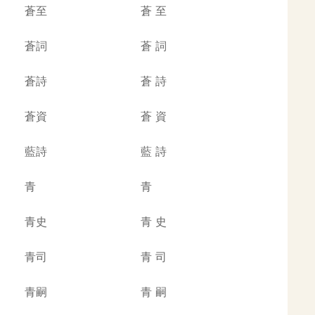
蒼至
蒼
至
蒼詞
蒼
詞
蒼詩
蒼
詩
蒼資
蒼
資
藍詩
藍
詩
青
青
青史
青
史
青司
青
司
青嗣
青
嗣