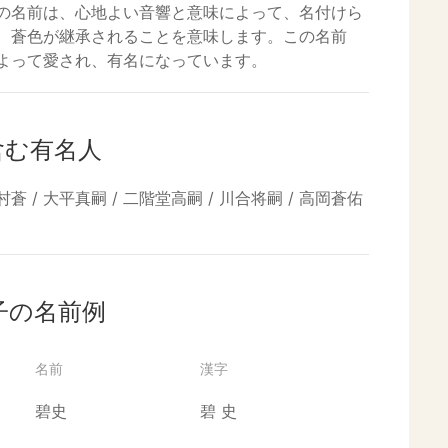
の名前は、心地よい音響と意味によって、名付けら
、蒼色が継承されることを意味します。この名前
よって愛され、有名になっています。
含む有名人
村蒼 / 大平真嗣 / 二階堂高嗣 / 川合将嗣 / 高岡蒼佑
子の名前例
名前
漢字
碧史
碧
史