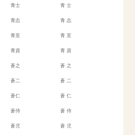
青士
青
士
青志
青
志
青至
青
至
青資
青
資
蒼之
蒼
之
蒼二
蒼
二
蒼仁
蒼
仁
蒼侍
蒼
侍
蒼児
蒼
児