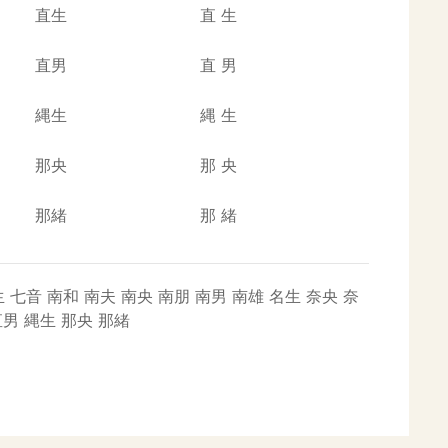
直生
直
生
直男
直
男
縄生
縄
生
那央
那
央
那緒
那
緒
生
七音
南和
南夫
南央
南朋
南男
南雄
名生
奈央
奈
直男
縄生
那央
那緒