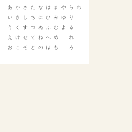
あ
か
さ
た
な
は
ま
や
ら
わ
い
き
し
ち
に
ひ
み
ゆ
り
う
く
す
つ
ぬ
ふ
む
よ
る
え
け
せ
て
ね
へ
め
れ
お
こ
そ
と
の
ほ
も
ろ