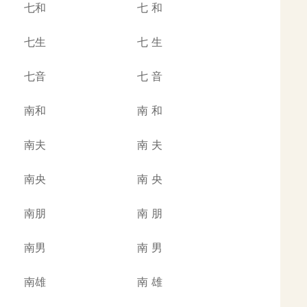
七和
七
和
七生
七
生
七音
七
音
南和
南
和
南夫
南
夫
南央
南
央
南朋
南
朋
南男
南
男
南雄
南
雄