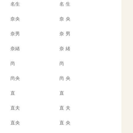
名生
名
生
奈央
奈
央
奈男
奈
男
奈緒
奈
緒
尚
尚
尚央
尚
央
直
直
直夫
直
夫
直央
直
央