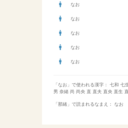
man
なお
man
なお
man
なお
man
なお
man
なお
「なお」で使われる漢字：
七和
七
男
奈緒
尚
尚央
直
直夫
直央
直生
「那緒」で読まれるなまえ：
なお