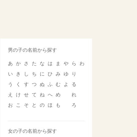
男の子の名前から探す
あ
か
さ
た
な
は
ま
や
ら
わ
い
き
し
ち
に
ひ
み
ゆ
り
う
く
す
つ
ぬ
ふ
む
よ
る
え
け
せ
て
ね
へ
め
れ
お
こ
そ
と
の
ほ
も
ろ
女の子の名前から探す