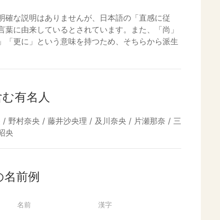
明確な説明はありませんが、日本語の「直感に従
言葉に由来しているとされています。また、「尚」
」「更に」という意味を持つため、そちらから派生
含む有名人
/ 野村奈央 / 藤井沙央理 / 及川奈央 / 片瀬那奈 / 三
好昭央
の名前例
名前
漢字