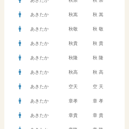
man
あきたか
秋崇
秋
崇
man
あきたか
秋嵩
秋
嵩
man
あきたか
秋敬
秋
敬
man
あきたか
秋貴
秋
貴
man
あきたか
秋隆
秋
隆
man
あきたか
秋高
秋
高
man
あきたか
空天
空
天
man
あきたか
章孝
章
孝
man
あきたか
章貴
章
貴