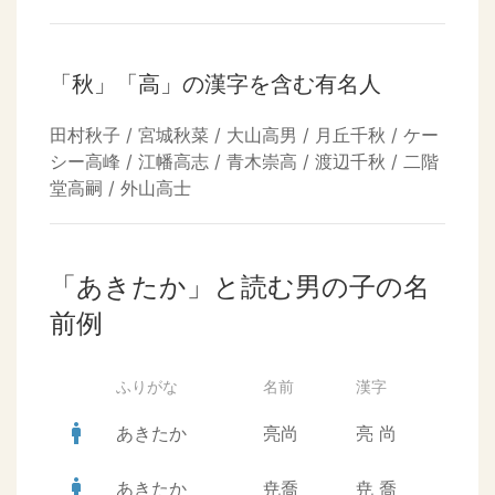
「秋」「高」の漢字を含む有名人
田村秋子 / 宮城秋菜 / 大山高男 / 月丘千秋 / ケー
シー高峰 / 江幡高志 / 青木崇高 / 渡辺千秋 / 二階
堂高嗣 / 外山高士
「あきたか」と読む男の子の名
前例
ふりがな
名前
漢字
man
あきたか
亮尚
亮
尚
man
あきたか
尭喬
尭
喬