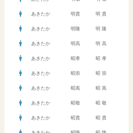
man
あきたか
明貴
明
貴
man
あきたか
明隆
明
隆
man
あきたか
明高
明
高
man
あきたか
昭孝
昭
孝
man
あきたか
昭崇
昭
崇
man
あきたか
昭嵩
昭
嵩
man
あきたか
昭敬
昭
敬
man
あきたか
昭貴
昭
貴
man
あきたか
昭隆
昭
隆