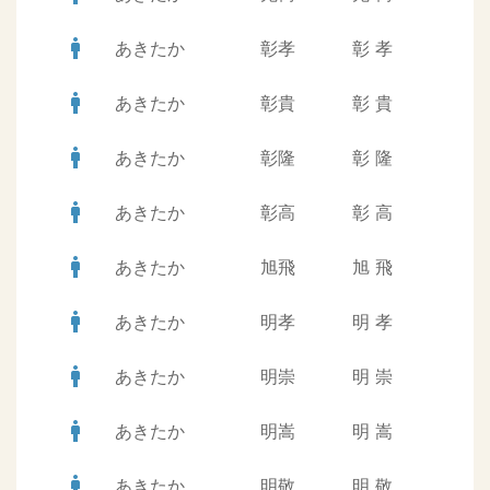
man
あきたか
彰孝
彰
孝
man
あきたか
彰貴
彰
貴
man
あきたか
彰隆
彰
隆
man
あきたか
彰高
彰
高
man
あきたか
旭飛
旭
飛
man
あきたか
明孝
明
孝
man
あきたか
明崇
明
崇
man
あきたか
明嵩
明
嵩
man
あきたか
明敬
明
敬