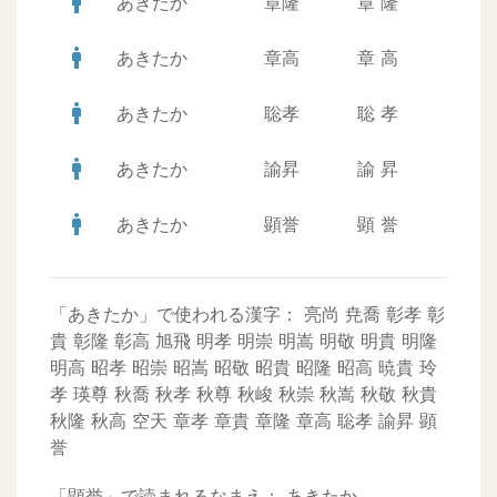
man
あきたか
章隆
章
隆
man
あきたか
章高
章
高
man
あきたか
聡孝
聡
孝
man
あきたか
諭昇
諭
昇
man
あきたか
顕誉
顕
誉
「あきたか」で使われる漢字：
亮尚
尭喬
彰孝
彰
貴
彰隆
彰高
旭飛
明孝
明崇
明嵩
明敬
明貴
明隆
明高
昭孝
昭崇
昭嵩
昭敬
昭貴
昭隆
昭高
暁貴
玲
孝
瑛尊
秋喬
秋孝
秋尊
秋峻
秋崇
秋嵩
秋敬
秋貴
秋隆
秋高
空天
章孝
章貴
章隆
章高
聡孝
諭昇
顕
誉
「顕誉」で読まれるなまえ：
あきたか