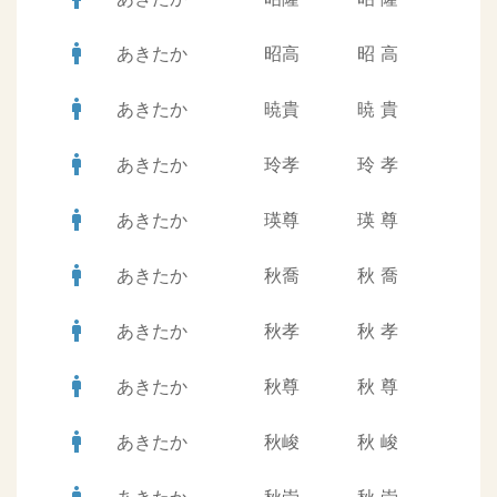
man
あきたか
昭高
昭
高
man
あきたか
暁貴
暁
貴
man
あきたか
玲孝
玲
孝
man
あきたか
瑛尊
瑛
尊
man
あきたか
秋喬
秋
喬
man
あきたか
秋孝
秋
孝
man
あきたか
秋尊
秋
尊
man
あきたか
秋峻
秋
峻