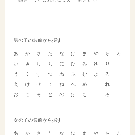
男の子の名前から探す
あ
か
さ
た
な
は
ま
や
ら
わ
い
き
し
ち
に
ひ
み
ゆ
り
う
く
す
つ
ぬ
ふ
む
よ
る
え
け
せ
て
ね
へ
め
れ
お
こ
そ
と
の
ほ
も
ろ
女の子の名前から探す
あ
か
さ
た
な
は
ま
や
ら
わ