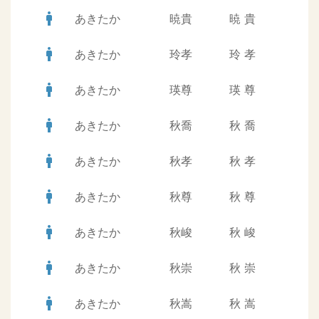
man
あきたか
暁貴
暁
貴
man
あきたか
玲孝
玲
孝
man
あきたか
瑛尊
瑛
尊
man
あきたか
秋喬
秋
喬
man
あきたか
秋孝
秋
孝
man
あきたか
秋尊
秋
尊
man
あきたか
秋峻
秋
峻
man
あきたか
秋崇
秋
崇
man
あきたか
秋嵩
秋
嵩