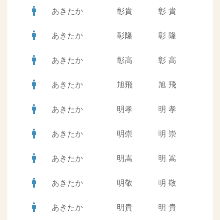
man
あきたか
彰貴
彰
貴
man
あきたか
彰隆
彰
隆
man
あきたか
彰高
彰
高
man
あきたか
旭飛
旭
飛
man
あきたか
明孝
明
孝
man
あきたか
明崇
明
崇
man
あきたか
明嵩
明
嵩
man
あきたか
明敬
明
敬
man
あきたか
明貴
明
貴