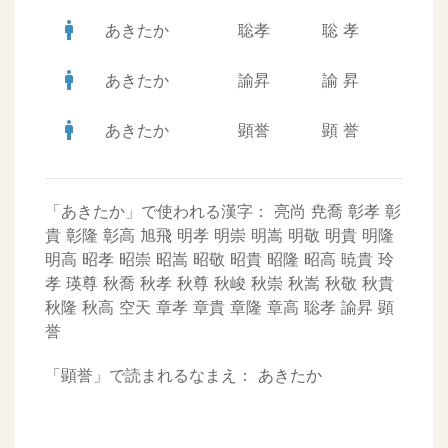
man
あきたか
聡孝
聡
孝
man
あきたか
諭昇
諭
昇
man
あきたか
顕誉
顕
誉
「あきたか」で使われる漢字：
亮尚
尭喬
彰孝
彰
貴
彰隆
彰高
旭飛
明孝
明崇
明嵩
明敬
明貴
明隆
明高
昭孝
昭崇
昭嵩
昭敬
昭貴
昭隆
昭高
暁貴
玲
孝
瑛尊
秋喬
秋孝
秋尊
秋峻
秋崇
秋嵩
秋敬
秋貴
秋隆
秋高
空天
章孝
章貴
章隆
章高
聡孝
諭昇
顕
誉
「顕誉」で読まれるなまえ：
あきたか