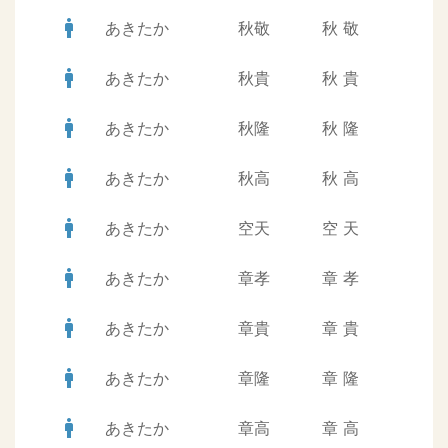
man
あきたか
秋敬
秋
敬
man
あきたか
秋貴
秋
貴
man
あきたか
秋隆
秋
隆
man
あきたか
秋高
秋
高
man
あきたか
空天
空
天
man
あきたか
章孝
章
孝
man
あきたか
章貴
章
貴
man
あきたか
章隆
章
隆
man
あきたか
章高
章
高