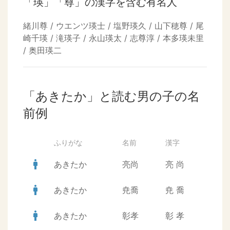
「瑛」「尊」の漢字を含む有名人
緒川尊 / ウエンツ瑛士 / 塩野瑛久 / 山下穂尊 / 尾
崎千瑛 / 滝瑛子 / 永山瑛太 / 志尊淳 / 本多瑛未里
/ 奥田瑛二
「あきたか」と読む男の子の名
前例
ふりがな
名前
漢字
man
あきたか
亮尚
亮
尚
man
あきたか
尭喬
尭
喬
man
あきたか
彰孝
彰
孝