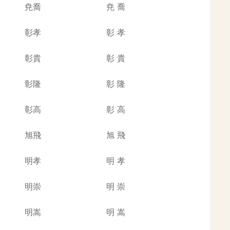
尭喬
尭
喬
彰孝
彰
孝
彰貴
彰
貴
彰隆
彰
隆
彰高
彰
高
旭飛
旭
飛
明孝
明
孝
明崇
明
崇
明嵩
明
嵩