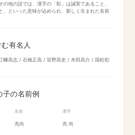
その他の説では、漢字の「彰」は誠実であること、
と、といった意味が込められ、新しく生まれた名前
含む有名人
江幡高志 / 石橋正高 / 笹野高史 / 木田高介 / 国松彰
の子の名前例
名前
漢字
亮尚
亮
尚