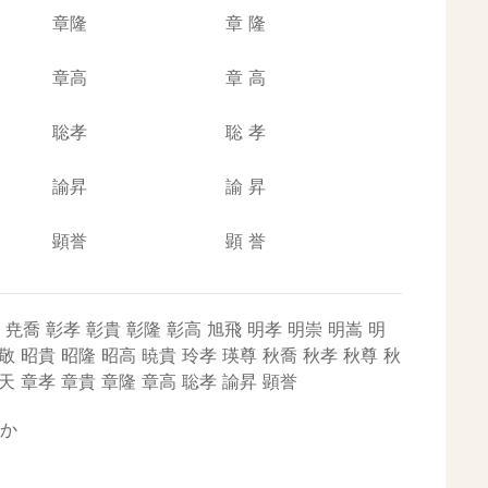
章隆
章
隆
章高
章
高
聡孝
聡
孝
諭昇
諭
昇
顕誉
顕
誉
尭喬
彰孝
彰貴
彰隆
彰高
旭飛
明孝
明崇
明嵩
明
敬
昭貴
昭隆
昭高
暁貴
玲孝
瑛尊
秋喬
秋孝
秋尊
秋
天
章孝
章貴
章隆
章高
聡孝
諭昇
顕誉
か