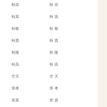
秋崇
秋
崇
秋嵩
秋
嵩
秋敬
秋
敬
秋貴
秋
貴
秋隆
秋
隆
秋高
秋
高
空天
空
天
章孝
章
孝
章貴
章
貴