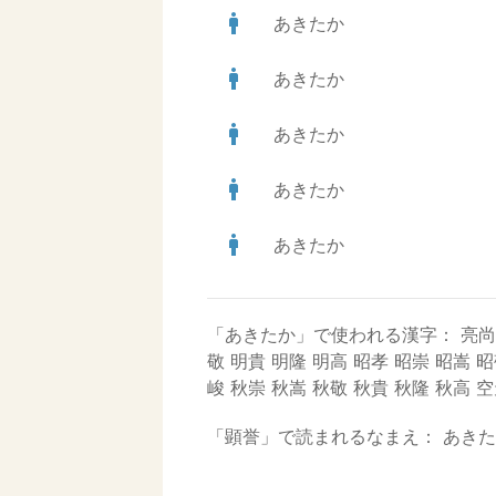
man
あきたか
man
あきたか
man
あきたか
man
あきたか
man
あきたか
「あきたか」で使われる漢字：
亮尚
敬
明貴
明隆
明高
昭孝
昭崇
昭嵩
昭
峻
秋崇
秋嵩
秋敬
秋貴
秋隆
秋高
空
「顕誉」で読まれるなまえ：
あきた