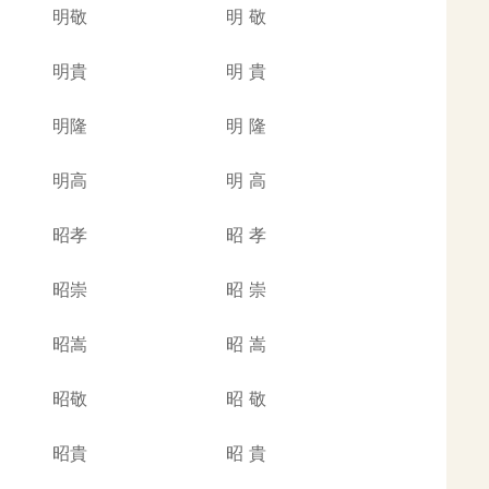
明敬
明
敬
明貴
明
貴
明隆
明
隆
明高
明
高
昭孝
昭
孝
昭崇
昭
崇
昭嵩
昭
嵩
昭敬
昭
敬
昭貴
昭
貴