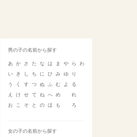
男の子の名前から探す
あ
か
さ
た
な
は
ま
や
ら
わ
い
き
し
ち
に
ひ
み
ゆ
り
う
く
す
つ
ぬ
ふ
む
よ
る
え
け
せ
て
ね
へ
め
れ
お
こ
そ
と
の
ほ
も
ろ
女の子の名前から探す