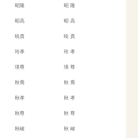
昭隆
昭
隆
昭高
昭
高
暁貴
暁
貴
玲孝
玲
孝
瑛尊
瑛
尊
秋喬
秋
喬
秋孝
秋
孝
秋尊
秋
尊
秋峻
秋
峻