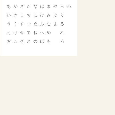
あ
か
さ
た
な
は
ま
や
ら
わ
い
き
し
ち
に
ひ
み
ゆ
り
う
く
す
つ
ぬ
ふ
む
よ
る
え
け
せ
て
ね
へ
め
れ
お
こ
そ
と
の
ほ
も
ろ