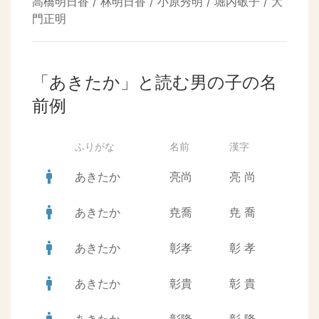
高橋明日香 / 林明日香 / 小原秀明 / 堀内敬子 / 大
門正明
「あきたか」と読む男の子の名
前例
ふりがな
名前
漢字
man
あきたか
亮尚
亮
尚
man
あきたか
尭喬
尭
喬
man
あきたか
彰孝
彰
孝
man
あきたか
彰貴
彰
貴