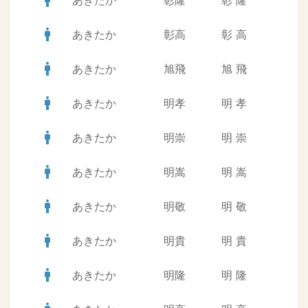
man
あきたか
彰隆
彰
隆
man
あきたか
彰高
彰
高
man
あきたか
旭飛
旭
飛
man
あきたか
明孝
明
孝
man
あきたか
明崇
明
崇
man
あきたか
明嵩
明
嵩
man
あきたか
明敬
明
敬
man
あきたか
明貴
明
貴
man
あきたか
明隆
明
隆