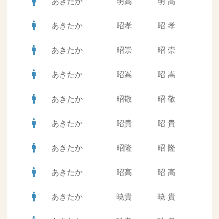
man
あきたか
明高
明
高
man
あきたか
昭孝
昭
孝
man
あきたか
昭崇
昭
崇
man
あきたか
昭嵩
昭
嵩
man
あきたか
昭敬
昭
敬
man
あきたか
昭貴
昭
貴
man
あきたか
昭隆
昭
隆
man
あきたか
昭高
昭
高
man
あきたか
暁貴
暁
貴