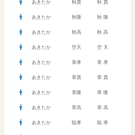
man
あきたか
秋貴
秋
貴
man
あきたか
秋隆
秋
隆
man
あきたか
秋高
秋
高
man
あきたか
空天
空
天
man
あきたか
章孝
章
孝
man
あきたか
章貴
章
貴
man
あきたか
章隆
章
隆
man
あきたか
章高
章
高
man
あきたか
聡孝
聡
孝