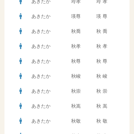
man
あきたか
玲孝
玲
孝
man
あきたか
瑛尊
瑛
尊
man
あきたか
秋喬
秋
喬
man
あきたか
秋孝
秋
孝
man
あきたか
秋尊
秋
尊
man
あきたか
秋峻
秋
峻
man
あきたか
秋崇
秋
崇
man
あきたか
秋嵩
秋
嵩
man
あきたか
秋敬
秋
敬