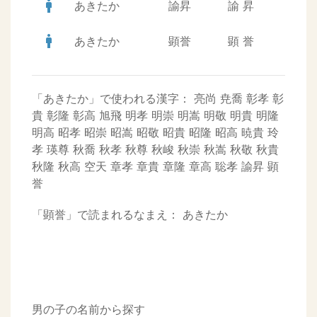
man
あきたか
諭昇
諭
昇
man
あきたか
顕誉
顕
誉
「あきたか」で使われる漢字：
亮尚
尭喬
彰孝
彰
貴
彰隆
彰高
旭飛
明孝
明崇
明嵩
明敬
明貴
明隆
明高
昭孝
昭崇
昭嵩
昭敬
昭貴
昭隆
昭高
暁貴
玲
孝
瑛尊
秋喬
秋孝
秋尊
秋峻
秋崇
秋嵩
秋敬
秋貴
秋隆
秋高
空天
章孝
章貴
章隆
章高
聡孝
諭昇
顕
誉
「顕誉」で読まれるなまえ：
あきたか
男の子の名前から探す