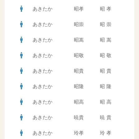
man
あきたか
昭孝
昭
孝
man
あきたか
昭崇
昭
崇
man
あきたか
昭嵩
昭
嵩
man
あきたか
昭敬
昭
敬
man
あきたか
昭貴
昭
貴
man
あきたか
昭隆
昭
隆
man
あきたか
昭高
昭
高
man
あきたか
暁貴
暁
貴
man
あきたか
玲孝
玲
孝