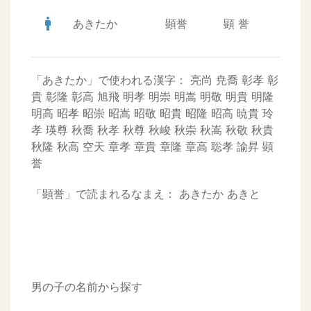
man
あきたか
顕誉
顕
誉
「あきたか」で使われる漢字：
亮尚
尭喬
彰孝
彰
貴
彰隆
彰高
旭飛
明孝
明崇
明嵩
明敬
明貴
明隆
明高
昭孝
昭崇
昭嵩
昭敬
昭貴
昭隆
昭高
暁貴
玲
孝
瑛尊
秋喬
秋孝
秋尊
秋峻
秋崇
秋嵩
秋敬
秋貴
秋隆
秋高
空天
章孝
章貴
章隆
章高
聡孝
諭昇
顕
誉
「顕誉」で読まれるなまえ：
あきたか
あきと
男の子の名前から探す