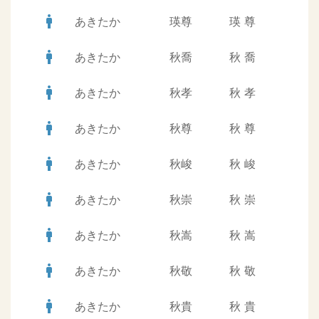
man
あきたか
瑛尊
瑛
尊
man
あきたか
秋喬
秋
喬
man
あきたか
秋孝
秋
孝
man
あきたか
秋尊
秋
尊
man
あきたか
秋峻
秋
峻
man
あきたか
秋崇
秋
崇
man
あきたか
秋嵩
秋
嵩
man
あきたか
秋敬
秋
敬
man
あきたか
秋貴
秋
貴