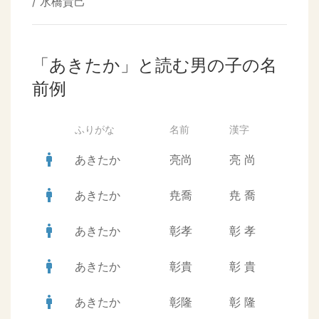
/ 水橋貴己
「あきたか」と読む男の子の名
前例
ふりがな
名前
漢字
man
あきたか
亮尚
亮
尚
man
あきたか
尭喬
尭
喬
man
あきたか
彰孝
彰
孝
man
あきたか
彰貴
彰
貴
man
あきたか
彰隆
彰
隆