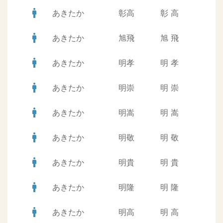
man
あきたか
彰高
彰
高
man
あきたか
旭飛
旭
飛
man
あきたか
明孝
明
孝
man
あきたか
明崇
明
崇
man
あきたか
明嵩
明
嵩
man
あきたか
明敬
明
敬
man
あきたか
明貴
明
貴
man
あきたか
明隆
明
隆
man
あきたか
明高
明
高