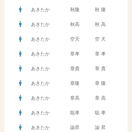
man
あきたか
秋隆
秋
隆
man
あきたか
秋高
秋
高
man
あきたか
空天
空
天
man
あきたか
章孝
章
孝
man
あきたか
章貴
章
貴
man
あきたか
章隆
章
隆
man
あきたか
章高
章
高
man
あきたか
聡孝
聡
孝
man
あきたか
諭昇
諭
昇