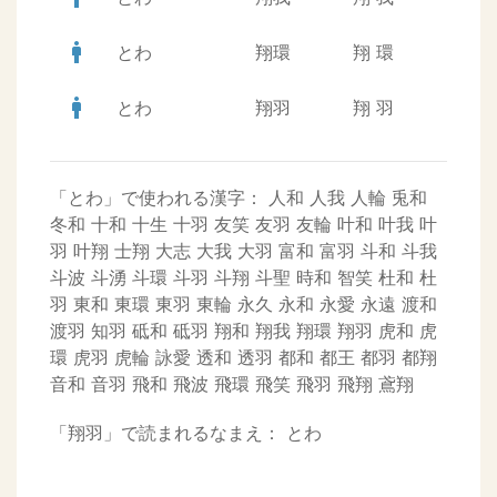
man
とわ
翔環
翔
環
man
とわ
翔羽
翔
羽
「とわ」で使われる漢字：
人和
人我
人輪
兎和
冬和
十和
十生
十羽
友笑
友羽
友輪
叶和
叶我
叶
羽
叶翔
士翔
大志
大我
大羽
富和
富羽
斗和
斗我
斗波
斗湧
斗環
斗羽
斗翔
斗聖
時和
智笑
杜和
杜
羽
東和
東環
東羽
東輪
永久
永和
永愛
永遠
渡和
渡羽
知羽
砥和
砥羽
翔和
翔我
翔環
翔羽
虎和
虎
環
虎羽
虎輪
詠愛
透和
透羽
都和
都王
都羽
都翔
音和
音羽
飛和
飛波
飛環
飛笑
飛羽
飛翔
鳶翔
「翔羽」で読まれるなまえ：
とわ