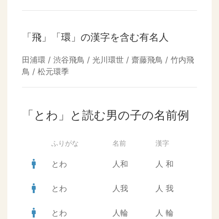
「飛」「環」の漢字を含む有名人
田浦環 / 渋谷飛鳥 / 光川環世 / 齋藤飛鳥 / 竹内飛
鳥 / 松元環季
「とわ」と読む男の子の名前例
ふりがな
名前
漢字
man
とわ
人和
人
和
man
とわ
人我
人
我
man
とわ
人輪
人
輪