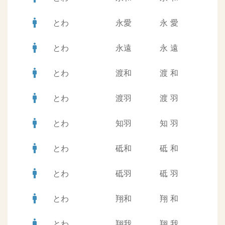
man
とわ
永愛
永
愛
man
とわ
永遠
永
遠
man
とわ
渡和
渡
和
man
とわ
渡羽
渡
羽
man
とわ
知羽
知
羽
man
とわ
砥和
砥
和
man
とわ
砥羽
砥
羽
man
とわ
翔和
翔
和
man
とわ
翔我
翔
我