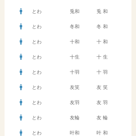
man
とわ
兎和
兎
和
man
とわ
冬和
冬
和
man
とわ
十和
十
和
man
とわ
十生
十
生
man
とわ
十羽
十
羽
man
とわ
友笑
友
笑
man
とわ
友羽
友
羽
man
とわ
友輪
友
輪
man
とわ
叶和
叶
和