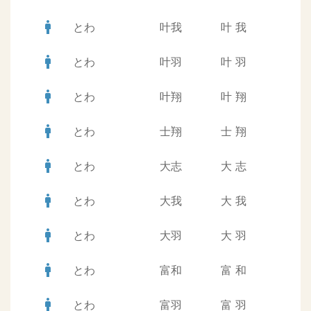
man
とわ
叶我
叶
我
man
とわ
叶羽
叶
羽
man
とわ
叶翔
叶
翔
man
とわ
士翔
士
翔
man
とわ
大志
大
志
man
とわ
大我
大
我
man
とわ
大羽
大
羽
man
とわ
富和
富
和
man
とわ
富羽
富
羽