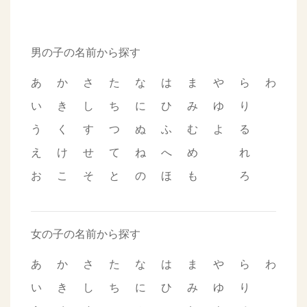
男の子の名前から探す
あ
か
さ
た
な
は
ま
や
ら
わ
い
き
し
ち
に
ひ
み
ゆ
り
う
く
す
つ
ぬ
ふ
む
よ
る
え
け
せ
て
ね
へ
め
れ
お
こ
そ
と
の
ほ
も
ろ
女の子の名前から探す
あ
か
さ
た
な
は
ま
や
ら
わ
い
き
し
ち
に
ひ
み
ゆ
り