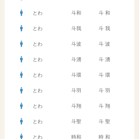
man
とわ
斗和
斗
和
man
とわ
斗我
斗
我
man
とわ
斗波
斗
波
man
とわ
斗湧
斗
湧
man
とわ
斗環
斗
環
man
とわ
斗羽
斗
羽
man
とわ
斗翔
斗
翔
man
とわ
斗聖
斗
聖
man
とわ
時和
時
和