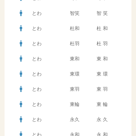
man
とわ
智笑
智
笑
man
とわ
杜和
杜
和
man
とわ
杜羽
杜
羽
man
とわ
東和
東
和
man
とわ
東環
東
環
man
とわ
東羽
東
羽
man
とわ
東輪
東
輪
man
とわ
永久
永
久
man
とわ
永和
永
和