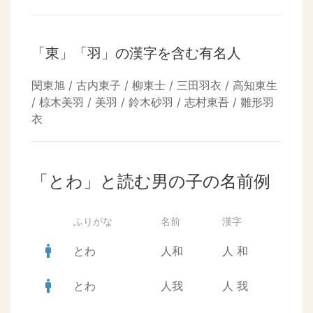
「東」「羽」の漢字を含む有名人
閔東旭 / 古内東子 / 柳東士 / 三田羽衣 / 高知東生
/ 椋木美羽 / 美羽 / 鈴木砂羽 / 志村東吾 / 雛形羽
衣
「とわ」と読む男の子の名前例
ふりがな
名前
漢字
man
とわ
人和
人
和
man
とわ
人我
人
我