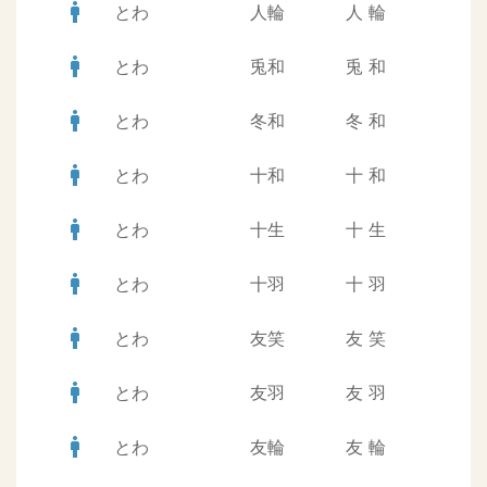
man
とわ
人輪
人
輪
man
とわ
兎和
兎
和
man
とわ
冬和
冬
和
man
とわ
十和
十
和
man
とわ
十生
十
生
man
とわ
十羽
十
羽
man
とわ
友笑
友
笑
man
とわ
友羽
友
羽
man
とわ
友輪
友
輪