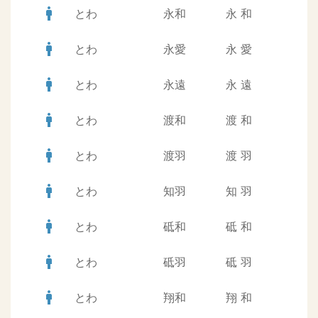
man
とわ
永和
永
和
man
とわ
永愛
永
愛
man
とわ
永遠
永
遠
man
とわ
渡和
渡
和
man
とわ
渡羽
渡
羽
man
とわ
知羽
知
羽
man
とわ
砥和
砥
和
man
とわ
砥羽
砥
羽
man
とわ
翔和
翔
和