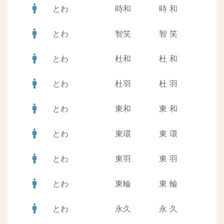
man
とわ
時和
時
和
man
とわ
智笑
智
笑
man
とわ
杜和
杜
和
man
とわ
杜羽
杜
羽
man
とわ
東和
東
和
man
とわ
東環
東
環
man
とわ
東羽
東
羽
man
とわ
東輪
東
輪
man
とわ
永久
永
久