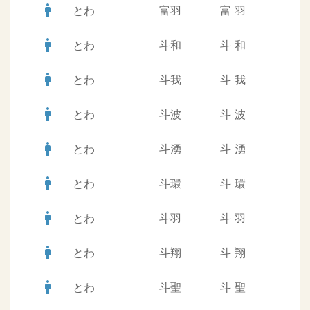
man
とわ
富羽
富
羽
man
とわ
斗和
斗
和
man
とわ
斗我
斗
我
man
とわ
斗波
斗
波
man
とわ
斗湧
斗
湧
man
とわ
斗環
斗
環
man
とわ
斗羽
斗
羽
man
とわ
斗翔
斗
翔
man
とわ
斗聖
斗
聖