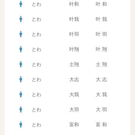
man
とわ
叶和
叶
和
man
とわ
叶我
叶
我
man
とわ
叶羽
叶
羽
man
とわ
叶翔
叶
翔
man
とわ
士翔
士
翔
man
とわ
大志
大
志
man
とわ
大我
大
我
man
とわ
大羽
大
羽
man
とわ
富和
富
和