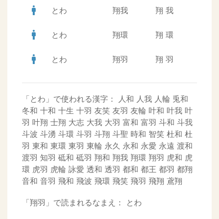
man
とわ
翔我
翔
我
man
とわ
翔環
翔
環
man
とわ
翔羽
翔
羽
「とわ」で使われる漢字：
人和
人我
人輪
兎和
冬和
十和
十生
十羽
友笑
友羽
友輪
叶和
叶我
叶
羽
叶翔
士翔
大志
大我
大羽
富和
富羽
斗和
斗我
斗波
斗湧
斗環
斗羽
斗翔
斗聖
時和
智笑
杜和
杜
羽
東和
東環
東羽
東輪
永久
永和
永愛
永遠
渡和
渡羽
知羽
砥和
砥羽
翔和
翔我
翔環
翔羽
虎和
虎
環
虎羽
虎輪
詠愛
透和
透羽
都和
都王
都羽
都翔
音和
音羽
飛和
飛波
飛環
飛笑
飛羽
飛翔
鳶翔
「翔羽」で読まれるなまえ：
とわ