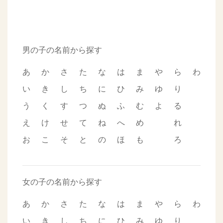
男の子の名前から探す
あ
か
さ
た
な
は
ま
や
ら
わ
い
き
し
ち
に
ひ
み
ゆ
り
う
く
す
つ
ぬ
ふ
む
よ
る
え
け
せ
て
ね
へ
め
れ
お
こ
そ
と
の
ほ
も
ろ
女の子の名前から探す
あ
か
さ
た
な
は
ま
や
ら
わ
い
き
し
ち
に
ひ
み
ゆ
り