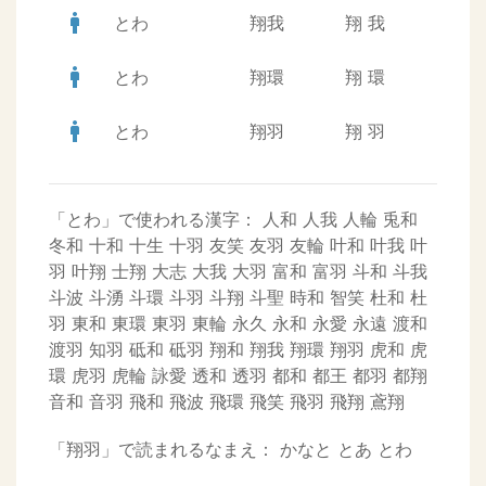
man
とわ
翔我
翔
我
man
とわ
翔環
翔
環
man
とわ
翔羽
翔
羽
「とわ」で使われる漢字：
人和
人我
人輪
兎和
冬和
十和
十生
十羽
友笑
友羽
友輪
叶和
叶我
叶
羽
叶翔
士翔
大志
大我
大羽
富和
富羽
斗和
斗我
斗波
斗湧
斗環
斗羽
斗翔
斗聖
時和
智笑
杜和
杜
羽
東和
東環
東羽
東輪
永久
永和
永愛
永遠
渡和
渡羽
知羽
砥和
砥羽
翔和
翔我
翔環
翔羽
虎和
虎
環
虎羽
虎輪
詠愛
透和
透羽
都和
都王
都羽
都翔
音和
音羽
飛和
飛波
飛環
飛笑
飛羽
飛翔
鳶翔
「翔羽」で読まれるなまえ：
かなと
とあ
とわ