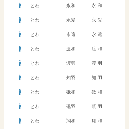
man
とわ
永和
永
和
man
とわ
永愛
永
愛
man
とわ
永遠
永
遠
man
とわ
渡和
渡
和
man
とわ
渡羽
渡
羽
man
とわ
知羽
知
羽
man
とわ
砥和
砥
和
man
とわ
砥羽
砥
羽
man
とわ
翔和
翔
和