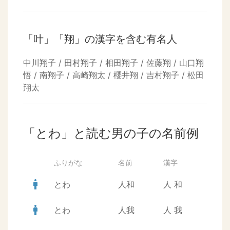
「叶」「翔」の漢字を含む有名人
中川翔子 / 田村翔子 / 相田翔子 / 佐藤翔 / 山口翔
悟 / 南翔子 / 高崎翔太 / 櫻井翔 / 吉村翔子 / 松田
翔太
「とわ」と読む男の子の名前例
ふりがな
名前
漢字
man
とわ
人和
人
和
man
とわ
人我
人
我