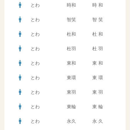
man
とわ
時和
時
和
man
とわ
智笑
智
笑
man
とわ
杜和
杜
和
man
とわ
杜羽
杜
羽
man
とわ
東和
東
和
man
とわ
東環
東
環
man
とわ
東羽
東
羽
man
とわ
東輪
東
輪
man
とわ
永久
永
久