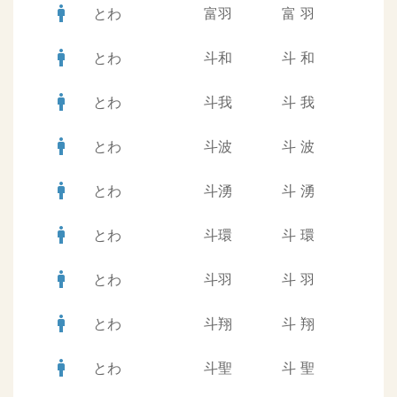
man
とわ
富羽
富
羽
man
とわ
斗和
斗
和
man
とわ
斗我
斗
我
man
とわ
斗波
斗
波
man
とわ
斗湧
斗
湧
man
とわ
斗環
斗
環
man
とわ
斗羽
斗
羽
man
とわ
斗翔
斗
翔
man
とわ
斗聖
斗
聖