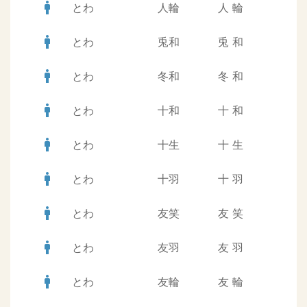
man
とわ
人輪
人
輪
man
とわ
兎和
兎
和
man
とわ
冬和
冬
和
man
とわ
十和
十
和
man
とわ
十生
十
生
man
とわ
十羽
十
羽
man
とわ
友笑
友
笑
man
とわ
友羽
友
羽
man
とわ
友輪
友
輪