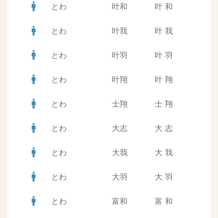
man
とわ
叶和
叶
和
man
とわ
叶我
叶
我
man
とわ
叶羽
叶
羽
man
とわ
叶翔
叶
翔
man
とわ
士翔
士
翔
man
とわ
大志
大
志
man
とわ
大我
大
我
man
とわ
大羽
大
羽
man
とわ
富和
富
和