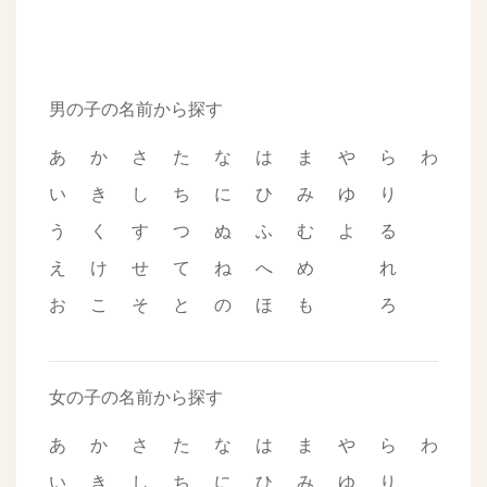
男の子の名前から探す
あ
か
さ
た
な
は
ま
や
ら
わ
い
き
し
ち
に
ひ
み
ゆ
り
う
く
す
つ
ぬ
ふ
む
よ
る
え
け
せ
て
ね
へ
め
れ
お
こ
そ
と
の
ほ
も
ろ
女の子の名前から探す
あ
か
さ
た
な
は
ま
や
ら
わ
い
き
し
ち
に
ひ
み
ゆ
り