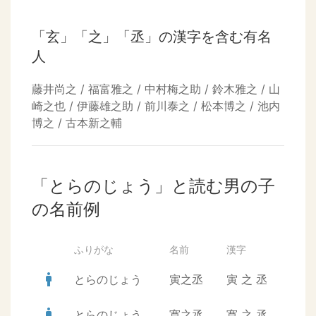
「玄」「之」「丞」の漢字を含む有名
人
藤井尚之 / 福富雅之 / 中村梅之助 / 鈴木雅之 / 山
崎之也 / 伊藤雄之助 / 前川泰之 / 松本博之 / 池内
博之 / 古本新之輔
「とらのじょう」と読む男の子
の名前例
ふりがな
名前
漢字
man
とらのじょう
寅之丞
寅
之
丞
man
とらのじょう
寛之丞
寛
之
丞