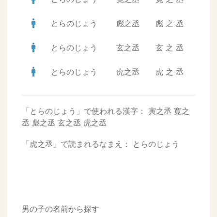
man
とらのじょう
彪之丞
彪
之
丞
man
とらのじょう
玄之丞
玄
之
丞
man
とらのじょう
虎之丞
虎
之
丞
「とらのじょう」で使われる漢字：
寅之丞
寛之
丞
彪之丞
玄之丞
虎之丞
「虎之丞」で読まれるなまえ：
とらのじょう
男の子の名前から探す