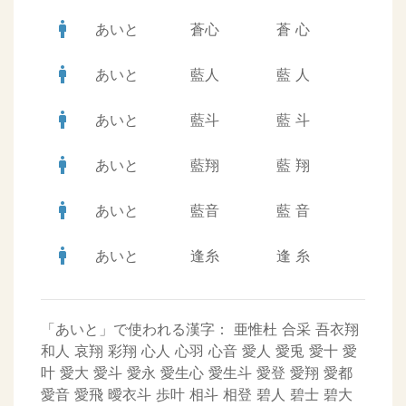
man
あいと
蒼心
蒼
心
man
あいと
藍人
藍
人
man
あいと
藍斗
藍
斗
man
あいと
藍翔
藍
翔
man
あいと
藍音
藍
音
man
あいと
逢糸
逢
糸
「あいと」で使われる漢字：
亜惟杜
合采
吾衣翔
和人
哀翔
彩翔
心人
心羽
心音
愛人
愛兎
愛十
愛
叶
愛大
愛斗
愛永
愛生心
愛生斗
愛登
愛翔
愛都
愛音
愛飛
曖衣斗
歩叶
相斗
相登
碧人
碧士
碧大