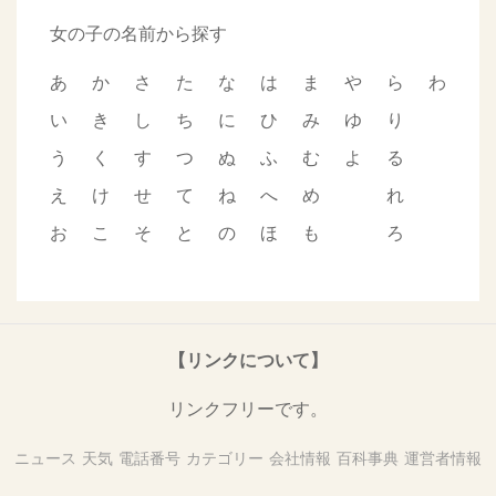
女の子の名前から探す
あ
か
さ
た
な
は
ま
や
ら
わ
い
き
し
ち
に
ひ
み
ゆ
り
う
く
す
つ
ぬ
ふ
む
よ
る
え
け
せ
て
ね
へ
め
れ
お
こ
そ
と
の
ほ
も
ろ
【リンクについて】
リンクフリーです。
ニュース
天気
電話番号
カテゴリー
会社情報
百科事典
運営者情報