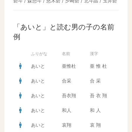
碧斗 / 森憩斗 / 悠木碧 / 夕崎碧 / 北斗晶 / 玉井碧
「あいと」と読む男の子の名前
例
ふりがな
名前
漢字
man
あいと
亜惟杜
亜
惟
杜
man
あいと
合采
合
采
man
あいと
吾衣翔
吾
衣
翔
man
あいと
和人
和
人
man
あいと
哀翔
哀
翔