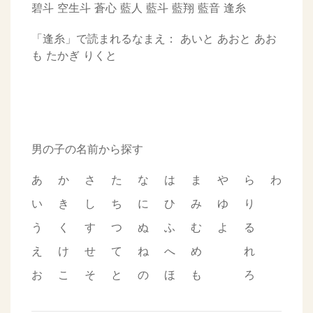
碧斗
空生斗
蒼心
藍人
藍斗
藍翔
藍音
逢糸
「逢糸」で読まれるなまえ：
あいと
あおと
あお
も
たかぎ
りくと
男の子の名前から探す
あ
か
さ
た
な
は
ま
や
ら
わ
い
き
し
ち
に
ひ
み
ゆ
り
う
く
す
つ
ぬ
ふ
む
よ
る
え
け
せ
て
ね
へ
め
れ
お
こ
そ
と
の
ほ
も
ろ