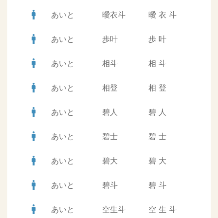
man
あいと
曖衣斗
曖
衣
斗
man
あいと
歩叶
歩
叶
man
あいと
相斗
相
斗
man
あいと
相登
相
登
man
あいと
碧人
碧
人
man
あいと
碧士
碧
士
man
あいと
碧大
碧
大
man
あいと
碧斗
碧
斗
man
あいと
空生斗
空
生
斗