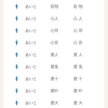
man
あいと
彩翔
彩
翔
man
あいと
心人
心
人
man
あいと
心羽
心
羽
man
あいと
心音
心
音
man
あいと
愛人
愛
人
man
あいと
愛兎
愛
兎
man
あいと
愛十
愛
十
man
あいと
愛叶
愛
叶
man
あいと
愛大
愛
大