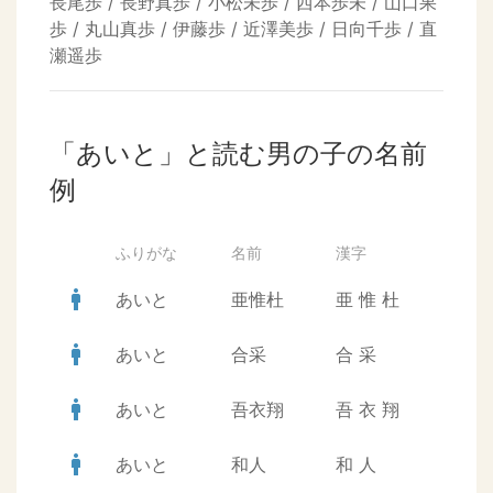
長尾歩 / 長野真歩 / 小松未歩 / 西本歩未 / 山口果
歩 / 丸山真歩 / 伊藤歩 / 近澤美歩 / 日向千歩 / 直
瀬遥歩
「あいと」と読む男の子の名前
例
ふりがな
名前
漢字
man
あいと
亜惟杜
亜
惟
杜
man
あいと
合采
合
采
man
あいと
吾衣翔
吾
衣
翔
man
あいと
和人
和
人