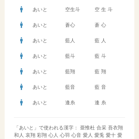
man
あいと
空生斗
空
生
斗
man
あいと
蒼心
蒼
心
man
あいと
藍人
藍
人
man
あいと
藍斗
藍
斗
man
あいと
藍翔
藍
翔
man
あいと
藍音
藍
音
man
あいと
逢糸
逢
糸
「あいと」で使われる漢字：
亜惟杜
合采
吾衣翔
和人
哀翔
彩翔
心人
心羽
心音
愛人
愛兎
愛十
愛