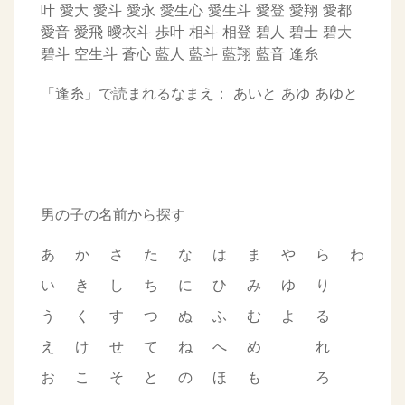
叶
愛大
愛斗
愛永
愛生心
愛生斗
愛登
愛翔
愛都
愛音
愛飛
曖衣斗
歩叶
相斗
相登
碧人
碧士
碧大
碧斗
空生斗
蒼心
藍人
藍斗
藍翔
藍音
逢糸
「逢糸」で読まれるなまえ：
あいと
あゆ
あゆと
男の子の名前から探す
あ
か
さ
た
な
は
ま
や
ら
わ
い
き
し
ち
に
ひ
み
ゆ
り
う
く
す
つ
ぬ
ふ
む
よ
る
え
け
せ
て
ね
へ
め
れ
お
こ
そ
と
の
ほ
も
ろ