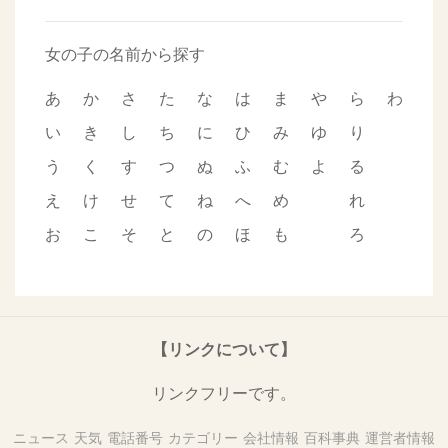
女の子の名前から探す
あ
か
さ
た
な
は
ま
や
ら
わ
い
き
し
ち
に
ひ
み
ゆ
り
う
く
す
つ
ぬ
ふ
む
よ
る
え
け
せ
て
ね
へ
め
れ
お
こ
そ
と
の
ほ
も
ろ
【リンクについて】
リンクフリーです。
ニュース
天気
電話番号
カテゴリー
会社情報
百科事典
運営者情報