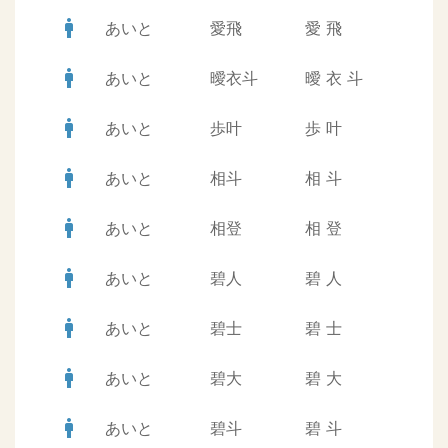
man
あいと
愛飛
愛
飛
man
あいと
曖衣斗
曖
衣
斗
man
あいと
歩叶
歩
叶
man
あいと
相斗
相
斗
man
あいと
相登
相
登
man
あいと
碧人
碧
人
man
あいと
碧士
碧
士
man
あいと
碧大
碧
大
man
あいと
碧斗
碧
斗