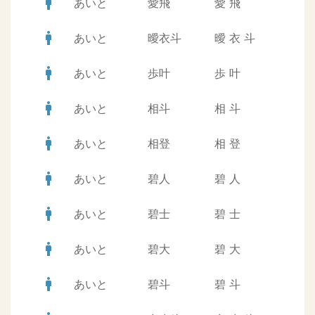
man
あいと
愛飛
愛
飛
man
あいと
曖衣斗
曖
衣
斗
man
あいと
歩叶
歩
叶
man
あいと
相斗
相
斗
man
あいと
相登
相
登
man
あいと
碧人
碧
人
man
あいと
碧士
碧
士
man
あいと
碧大
碧
大
man
あいと
碧斗
碧
斗