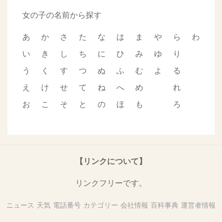
女の子の名前から探す
あ
か
さ
た
な
は
ま
や
ら
わ
い
き
し
ち
に
ひ
み
ゆ
り
う
く
す
つ
ぬ
ふ
む
よ
る
え
け
せ
て
ね
へ
め
れ
お
こ
そ
と
の
ほ
も
ろ
【リンクについて】
リンクフリーです。
ニュース
天気
電話番号
カテゴリー
会社情報
百科事典
運営者情報