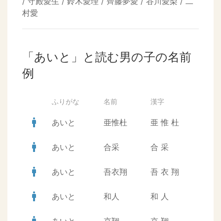
/ 守殿愛生 / 鈴木愛理 / 齊藤夢愛 / 谷川愛梨 / 二
村愛
「あいと」と読む男の子の名前
例
ふりがな
名前
漢字
man
あいと
亜惟杜
亜
惟
杜
man
あいと
合采
合
采
man
あいと
吾衣翔
吾
衣
翔
man
あいと
和人
和
人