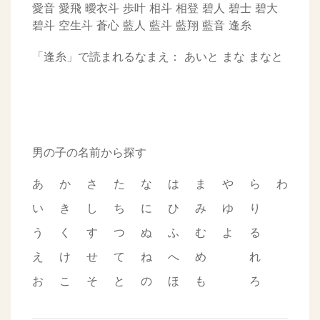
愛音
愛飛
曖衣斗
歩叶
相斗
相登
碧人
碧士
碧大
碧斗
空生斗
蒼心
藍人
藍斗
藍翔
藍音
逢糸
「逢糸」で読まれるなまえ：
あいと
まな
まなと
男の子の名前から探す
あ
か
さ
た
な
は
ま
や
ら
わ
い
き
し
ち
に
ひ
み
ゆ
り
う
く
す
つ
ぬ
ふ
む
よ
る
え
け
せ
て
ね
へ
め
れ
お
こ
そ
と
の
ほ
も
ろ