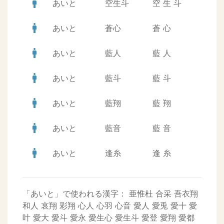
man
あいと
空生斗
空
生
斗
man
あいと
蒼心
蒼
心
man
あいと
藍人
藍
人
man
あいと
藍斗
藍
斗
man
あいと
藍翔
藍
翔
man
あいと
藍音
藍
音
man
あいと
逢糸
逢
糸
「あいと」で使われる漢字：
亜惟杜
合采
吾衣翔
和人
哀翔
彩翔
心人
心羽
心音
愛人
愛兎
愛十
愛
叶
愛大
愛斗
愛永
愛生心
愛生斗
愛登
愛翔
愛都