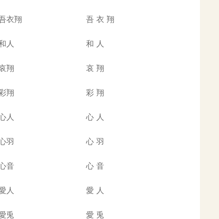
吾衣翔
吾
衣
翔
和人
和
人
哀翔
哀
翔
彩翔
彩
翔
心人
心
人
心羽
心
羽
心音
心
音
愛人
愛
人
愛兎
愛
兎