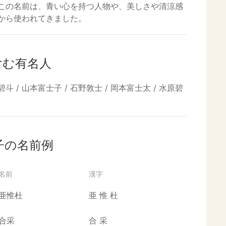
この名前は、青い心を持つ人物や、美しさや清涼感
から使われてきました。
含む有名人
碧斗 / 山本富士子 / 石野敦士 / 岡本富士太 / 水原碧
子の名前例
名前
漢字
亜惟杜
亜
惟
杜
合采
合
采