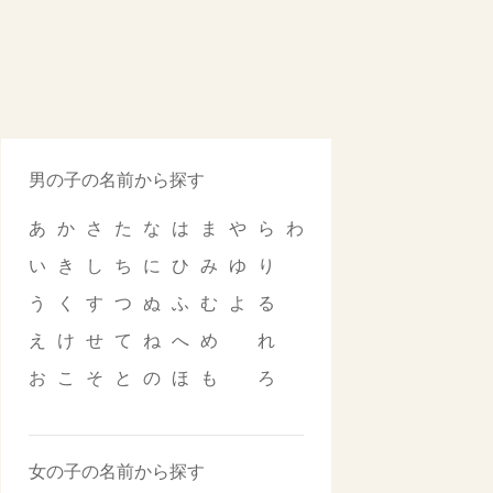
男の子の名前から探す
あ
か
さ
た
な
は
ま
や
ら
わ
い
き
し
ち
に
ひ
み
ゆ
り
う
く
す
つ
ぬ
ふ
む
よ
る
え
け
せ
て
ね
へ
め
れ
お
こ
そ
と
の
ほ
も
ろ
女の子の名前から探す