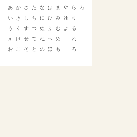
あ
か
さ
た
な
は
ま
や
ら
わ
い
き
し
ち
に
ひ
み
ゆ
り
う
く
す
つ
ぬ
ふ
む
よ
る
え
け
せ
て
ね
へ
め
れ
お
こ
そ
と
の
ほ
も
ろ