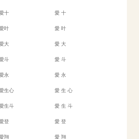
愛十
愛
十
愛叶
愛
叶
愛大
愛
大
愛斗
愛
斗
愛永
愛
永
愛生心
愛
生
心
愛生斗
愛
生
斗
愛登
愛
登
愛翔
愛
翔