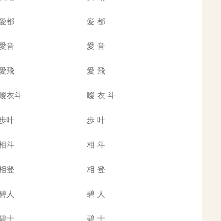
愛都
愛
都
愛音
愛
音
愛飛
愛
飛
曖衣斗
曖
衣
斗
歩叶
歩
叶
相斗
相
斗
相登
相
登
碧人
碧
人
碧士
碧
士