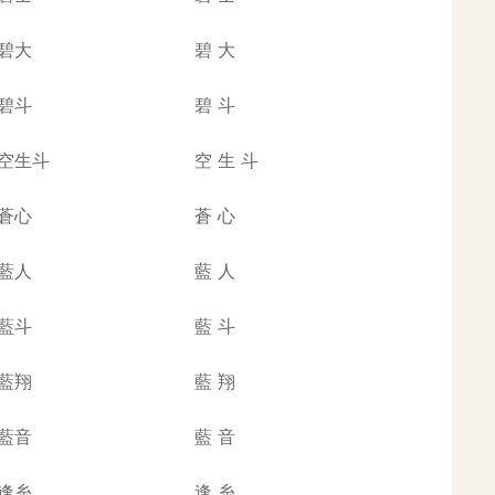
碧大
碧
大
碧斗
碧
斗
空生斗
空
生
斗
蒼心
蒼
心
藍人
藍
人
藍斗
藍
斗
藍翔
藍
翔
藍音
藍
音
逢糸
逢
糸