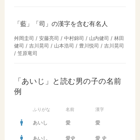
「藍」「司」の漢字を含む有名人
舛岡圭司 / 安藤亮司 / 中村錦司 / 山内健司 / 林田
健司 / 吉川晃司 / 山本浩司 / 豊川悦司 / 吉川晃司
/ 笠原竜司
「あいじ」と読む男の子の名前
例
ふりがな
名前
漢字
man
あいし
愛
愛
man
あいし
愛史
愛
史