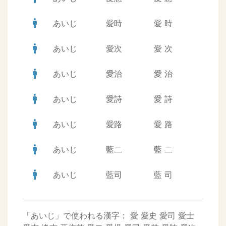
man
あいじ
愛時
愛
時
man
あいじ
愛次
愛
次
man
あいじ
愛治
愛
治
man
あいじ
愛詩
愛
詩
man
あいじ
愛路
愛
路
man
あいじ
藍二
藍
二
man
あいじ
藍司
藍
司
「あいじ」で使われる漢字：
愛
愛史
愛司
愛士