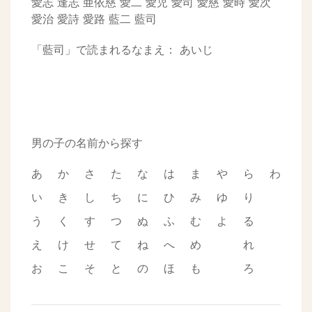
愛志
逢志
亜依慈
愛二
愛児
愛司
愛慈
愛時
愛次
愛治
愛詩
愛路
藍二
藍司
「藍司」で読まれるなまえ：
あいじ
男の子の名前から探す
あ
か
さ
た
な
は
ま
や
ら
わ
い
き
し
ち
に
ひ
み
ゆ
り
う
く
す
つ
ぬ
ふ
む
よ
る
え
け
せ
て
ね
へ
め
れ
お
こ
そ
と
の
ほ
も
ろ