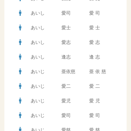
man
あいし
愛司
愛
司
man
あいし
愛士
愛
士
man
あいし
愛志
愛
志
man
あいし
逢志
逢
志
man
あいじ
亜依慈
亜
依
慈
man
あいじ
愛二
愛
二
man
あいじ
愛児
愛
児
man
あいじ
愛司
愛
司
man
あいじ
愛慈
愛
慈