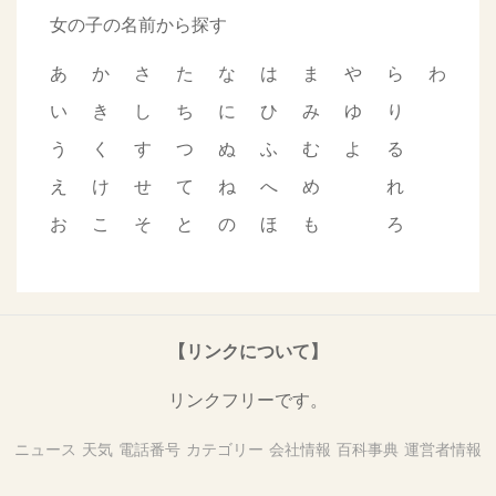
女の子の名前から探す
あ
か
さ
た
な
は
ま
や
ら
わ
い
き
し
ち
に
ひ
み
ゆ
り
う
く
す
つ
ぬ
ふ
む
よ
る
え
け
せ
て
ね
へ
め
れ
お
こ
そ
と
の
ほ
も
ろ
【リンクについて】
リンクフリーです。
ニュース
天気
電話番号
カテゴリー
会社情報
百科事典
運営者情報