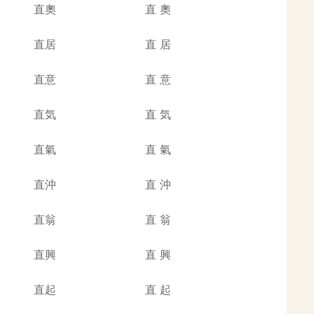
直奧
直
奧
直居
直
居
直意
直
意
直気
直
気
直氣
直
氣
直沖
直
沖
直翁
直
翁
直興
直
興
直起
直
起