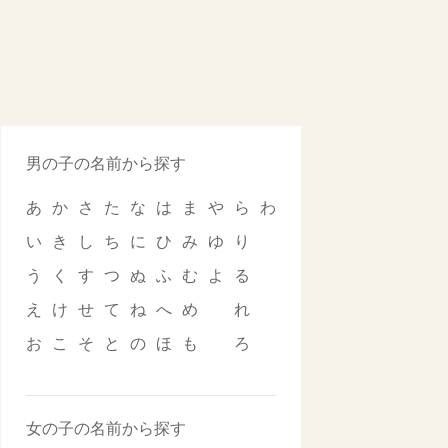
男の子の名前から探す
あ
か
さ
た
な
は
ま
や
ら
わ
い
き
し
ち
に
ひ
み
ゆ
り
う
く
す
つ
ぬ
ふ
む
よ
る
え
け
せ
て
ね
へ
め
れ
お
こ
そ
と
の
ほ
も
ろ
女の子の名前から探す