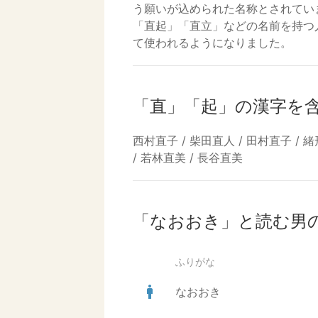
う願いが込められた名称とされてい
「直起」「直立」などの名前を持つ
て使われるようになりました。
「直」「起」の漢字を
西村直子 / 柴田直人 / 田村直子 / 緒
/ 若林直美 / 長谷直美
「なおおき」と読む男
ふりがな
man
なおおき