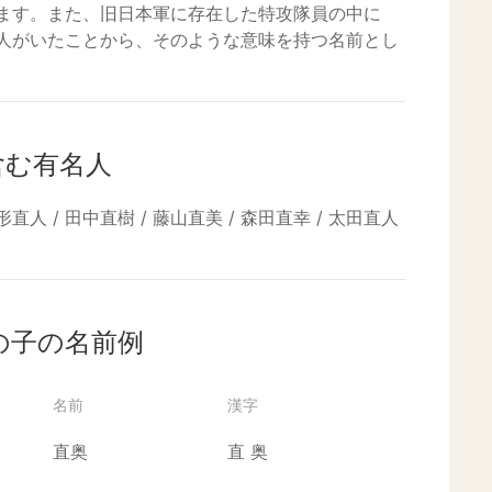
ます。また、旧日本軍に存在した特攻隊員の中に
人がいたことから、そのような意味を持つ名前とし
含む有名人
形直人 / 田中直樹 / 藤山直美 / 森田直幸 / 太田直人
の子の名前例
名前
漢字
直奥
直
奥