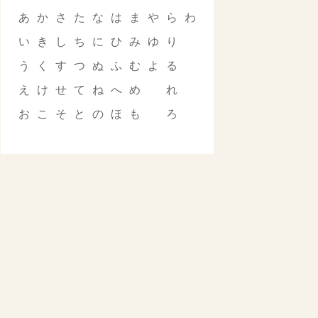
あ
か
さ
た
な
は
ま
や
ら
わ
い
き
し
ち
に
ひ
み
ゆ
り
う
く
す
つ
ぬ
ふ
む
よ
る
え
け
せ
て
ね
へ
め
れ
お
こ
そ
と
の
ほ
も
ろ