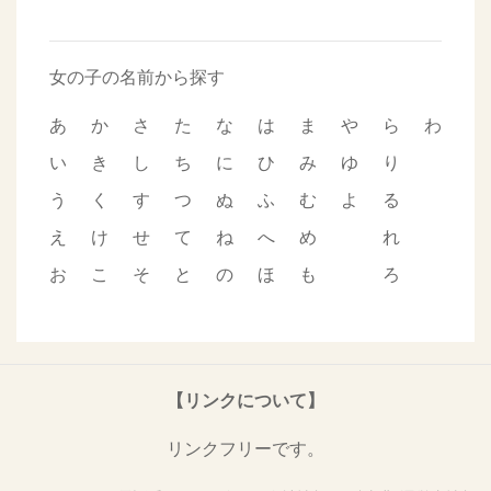
女の子の名前から探す
あ
か
さ
た
な
は
ま
や
ら
わ
い
き
し
ち
に
ひ
み
ゆ
り
う
く
す
つ
ぬ
ふ
む
よ
る
え
け
せ
て
ね
へ
め
れ
お
こ
そ
と
の
ほ
も
ろ
【リンクについて】
リンクフリーです。