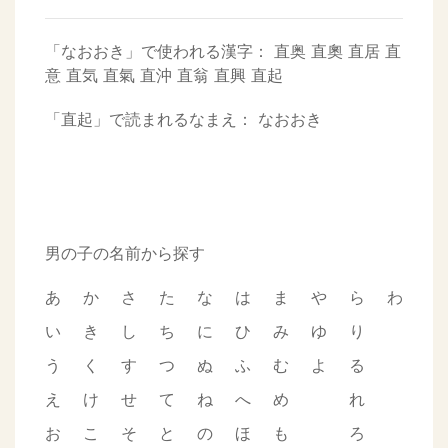
「なおおき」で使われる漢字：
直奥
直奧
直居
直
意
直気
直氣
直沖
直翁
直興
直起
「直起」で読まれるなまえ：
なおおき
男の子の名前から探す
あ
か
さ
た
な
は
ま
や
ら
わ
い
き
し
ち
に
ひ
み
ゆ
り
う
く
す
つ
ぬ
ふ
む
よ
る
え
け
せ
て
ね
へ
め
れ
お
こ
そ
と
の
ほ
も
ろ