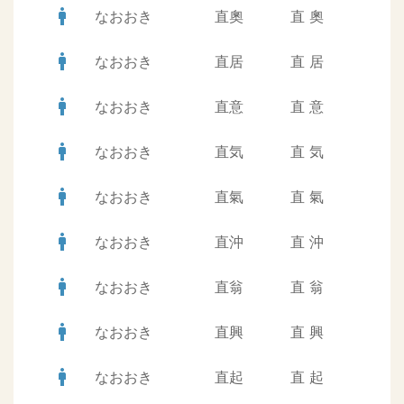
man
なおおき
直奧
直
奧
man
なおおき
直居
直
居
man
なおおき
直意
直
意
man
なおおき
直気
直
気
man
なおおき
直氣
直
氣
man
なおおき
直沖
直
沖
man
なおおき
直翁
直
翁
man
なおおき
直興
直
興
man
なおおき
直起
直
起