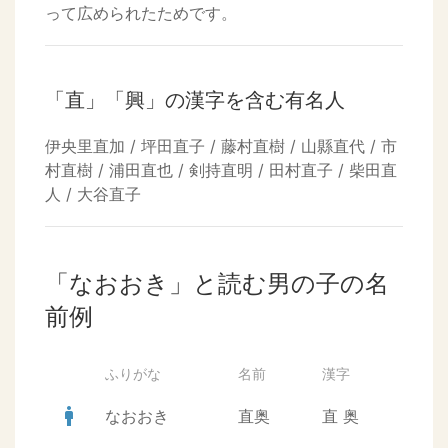
って広められたためです。
「直」「興」の漢字を含む有名人
伊央里直加 / 坪田直子 / 藤村直樹 / 山縣直代 / 市
村直樹 / 浦田直也 / 剣持直明 / 田村直子 / 柴田直
人 / 大谷直子
「なおおき」と読む男の子の名
前例
ふりがな
名前
漢字
man
なおおき
直奥
直
奥