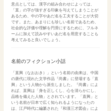
意点としては、漢字の組み合わせによっては、
「直」の字が強すぎる印象を与えてしまうことが
あるため、中の字やあだ名を工夫することが大切
です。また、あまりにも珍しい名前であるため、
社会的な評価や理解を円滑にするために、フルネ
ームに加えて読みやすいあだ名を用意することも
考えてみると良いでしょう。
名前のフィクション小話
「直興（なおおき）」という名前の由来は、中国
の唐代に現れた文学作品『尚書』に登場する「直
興」という人物から派生しました。『尚書』によ
れば、直興は「身を正しくし、心を清らかにし、
品格を備えた人物」とされています。「直興」と
いう名前が日本で広く知られるようになったの
は、江戸時代に編纂された『和漢三才図会』によ