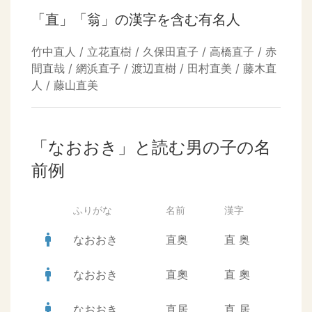
「直」「翁」の漢字を含む有名人
竹中直人 / 立花直樹 / 久保田直子 / 高橋直子 / 赤
間直哉 / 網浜直子 / 渡辺直樹 / 田村直美 / 藤木直
人 / 藤山直美
「なおおき」と読む男の子の名
前例
ふりがな
名前
漢字
man
なおおき
直奥
直
奥
man
なおおき
直奧
直
奧
man
なおおき
直居
直
居