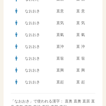
man
なおおき
直意
直
意
man
なおおき
直気
直
気
man
なおおき
直氣
直
氣
man
なおおき
直沖
直
沖
man
なおおき
直翁
直
翁
man
なおおき
直興
直
興
man
なおおき
直起
直
起
「なおおき」で使われる漢字：
直奥
直奧
直居
直