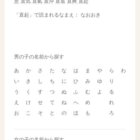
意
直気
直氣
直沖
直翁
直興
直起
「直起」で読まれるなまえ：
なおおき
男の子の名前から探す
あ
か
さ
た
な
は
ま
や
ら
わ
い
き
し
ち
に
ひ
み
ゆ
り
う
く
す
つ
ぬ
ふ
む
よ
る
え
け
せ
て
ね
へ
め
れ
お
こ
そ
と
の
ほ
も
ろ
女の子の名前から探す