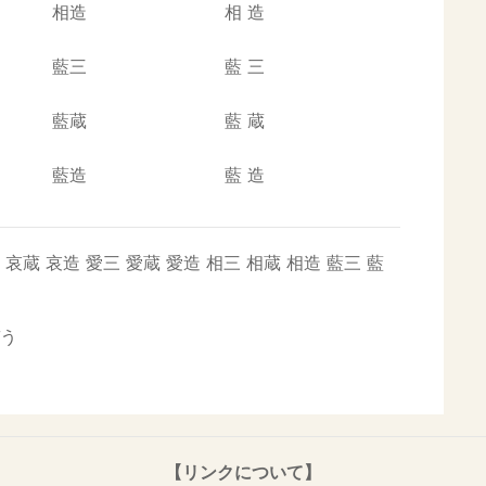
相造
相
造
藍三
藍
三
藍蔵
藍
蔵
藍造
藍
造
哀蔵
哀造
愛三
愛蔵
愛造
相三
相蔵
相造
藍三
藍
う
【リンクについて】