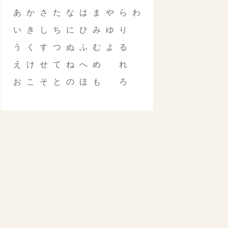
あ
か
さ
た
な
は
ま
や
ら
わ
い
き
し
ち
に
ひ
み
ゆ
り
う
く
す
つ
ぬ
ふ
む
よ
る
え
け
せ
て
ね
へ
め
れ
お
こ
そ
と
の
ほ
も
ろ