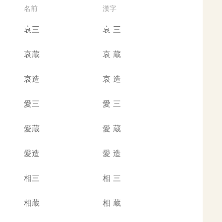
名前
漢字
哀三
哀
三
哀蔵
哀
蔵
哀造
哀
造
愛三
愛
三
愛蔵
愛
蔵
愛造
愛
造
相三
相
三
相蔵
相
蔵