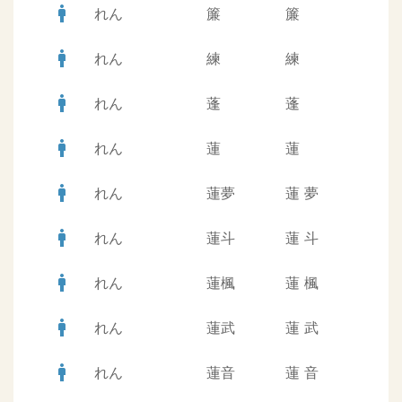
man
れん
簾
簾
man
れん
練
練
man
れん
蓬
蓬
man
れん
蓮
蓮
man
れん
蓮夢
蓮
夢
man
れん
蓮斗
蓮
斗
man
れん
蓮楓
蓮
楓
man
れん
蓮武
蓮
武
man
れん
蓮音
蓮
音