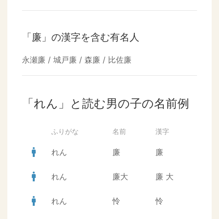
「廉」の漢字を含む有名人
永瀬廉 / 城戸廉 / 森廉 / 比佐廉
「れん」と読む男の子の名前例
ふりがな
名前
漢字
man
れん
廉
廉
man
れん
廉大
廉
大
man
れん
怜
怜