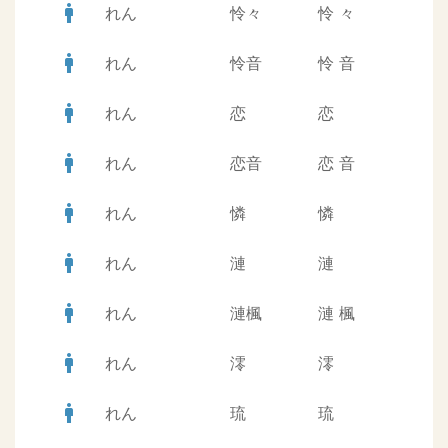
man
れん
怜々
怜
々
man
れん
怜音
怜
音
man
れん
恋
恋
man
れん
恋音
恋
音
man
れん
憐
憐
man
れん
漣
漣
man
れん
漣楓
漣
楓
man
れん
澪
澪
man
れん
琉
琉