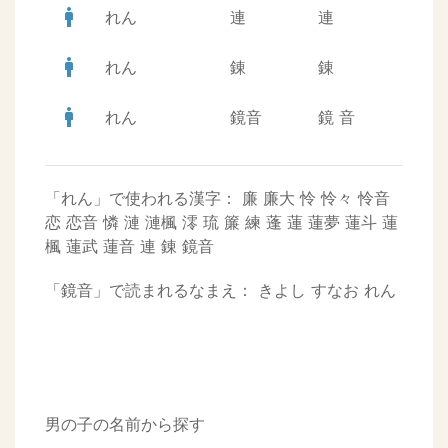
man
れん
連
連
man
れん
錬
錬
man
れん
鏡音
鏡
音
「れん」で使われる漢字：
廉
廉大
怜
怜々
怜音
恋
恋音
憐
漣
漣楓
澪
琉
簾
練
蓬
蓮
蓮夢
蓮斗
蓮
楓
蓮武
蓮音
連
錬
鏡音
「鏡音」で読まれるなまえ：
きよし
すなお
れん
男の子の名前から探す