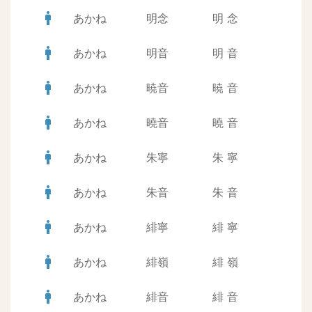
man
あかね
明念
明
念
man
あかね
明音
明
音
man
あかね
暁音
暁
音
man
あかね
曉音
曉
音
man
あかね
朱寧
朱
寧
man
あかね
朱音
朱
音
man
あかね
緋寧
緋
寧
man
あかね
緋嶺
緋
嶺
man
あかね
緋音
緋
音