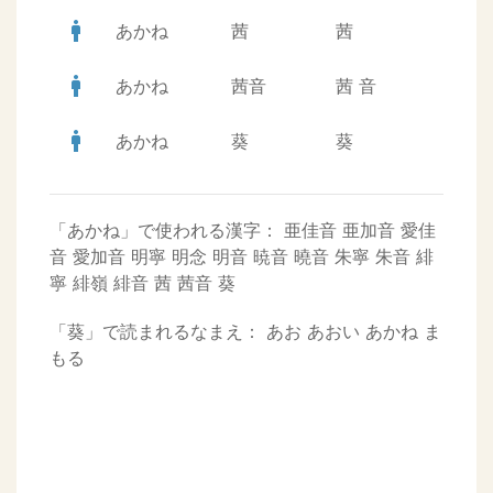
man
あかね
茜
茜
man
あかね
茜音
茜
音
man
あかね
葵
葵
「あかね」で使われる漢字：
亜佳音
亜加音
愛佳
音
愛加音
明寧
明念
明音
暁音
曉音
朱寧
朱音
緋
寧
緋嶺
緋音
茜
茜音
葵
「葵」で読まれるなまえ：
あお
あおい
あかね
ま
もる