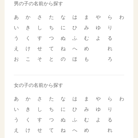
男の子の名前から探す
あ
か
さ
た
な
は
ま
や
ら
わ
い
き
し
ち
に
ひ
み
ゆ
り
う
く
す
つ
ぬ
ふ
む
よ
る
え
け
せ
て
ね
へ
め
れ
お
こ
そ
と
の
ほ
も
ろ
女の子の名前から探す
あ
か
さ
た
な
は
ま
や
ら
わ
い
き
し
ち
に
ひ
み
ゆ
り
う
く
す
つ
ぬ
ふ
む
よ
る
え
け
せ
て
ね
へ
め
れ