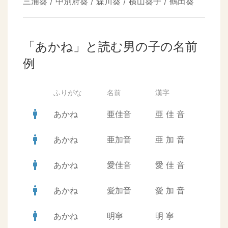
三浦葵 / 中別府葵 / 森川葵 / 横山葵子 / 鶴田葵
「あかね」と読む男の子の名前
例
ふりがな
名前
漢字
man
あかね
亜佳音
亜
佳
音
man
あかね
亜加音
亜
加
音
man
あかね
愛佳音
愛
佳
音
man
あかね
愛加音
愛
加
音
man
あかね
明寧
明
寧