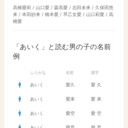
高橋愛莉 / 山口愛 / 森高愛 / 志田未来 / 久保田悠
来 / 本田紗来 / 橋本愛 / 早乙女愛 / 山口莉愛 / 高
橋愛
「あいく」と読む男の子の名前
例
ふりがな
名前
漢字
man
あいく
愛久
愛
久
man
あいく
愛来
愛
来
man
あいく
愛空
愛
空
man
あいく
愛育
愛
育