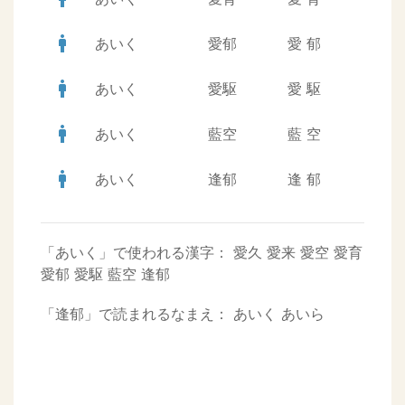
man
あいく
愛郁
愛
郁
man
あいく
愛駆
愛
駆
man
あいく
藍空
藍
空
man
あいく
逢郁
逢
郁
「あいく」で使われる漢字：
愛久
愛来
愛空
愛育
愛郁
愛駆
藍空
逢郁
「逢郁」で読まれるなまえ：
あいく
あいら