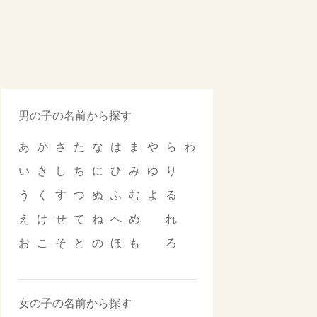
男の子の名前から探す
あ
か
さ
た
な
は
ま
や
ら
わ
い
き
し
ち
に
ひ
み
ゆ
り
う
く
す
つ
ぬ
ふ
む
よ
る
え
け
せ
て
ね
へ
め
れ
お
こ
そ
と
の
ほ
も
ろ
女の子の名前から探す