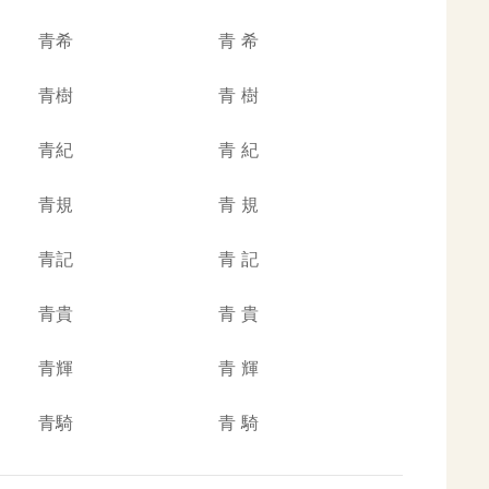
青希
青
希
青樹
青
樹
青紀
青
紀
青規
青
規
青記
青
記
青貴
青
貴
青輝
青
輝
青騎
青
騎