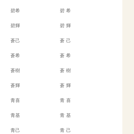
碧希
碧
希
碧輝
碧
輝
蒼己
蒼
己
蒼希
蒼
希
蒼樹
蒼
樹
蒼輝
蒼
輝
青喜
青
喜
青基
青
基
青己
青
己