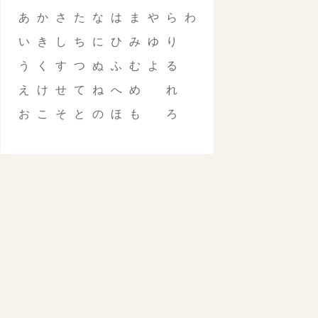
あ
か
さ
た
な
は
ま
や
ら
わ
い
き
し
ち
に
ひ
み
ゆ
り
う
く
す
つ
ぬ
ふ
む
よ
る
え
け
せ
て
ね
へ
め
れ
お
こ
そ
と
の
ほ
も
ろ