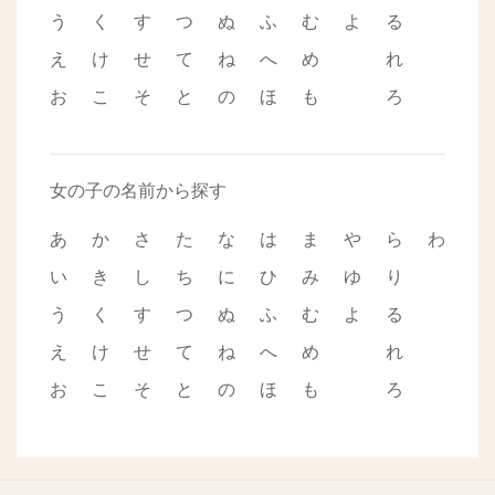
う
く
す
つ
ぬ
ふ
む
よ
る
え
け
せ
て
ね
へ
め
れ
お
こ
そ
と
の
ほ
も
ろ
女の子の名前から探す
あ
か
さ
た
な
は
ま
や
ら
わ
い
き
し
ち
に
ひ
み
ゆ
り
う
く
す
つ
ぬ
ふ
む
よ
る
え
け
せ
て
ね
へ
め
れ
お
こ
そ
と
の
ほ
も
ろ