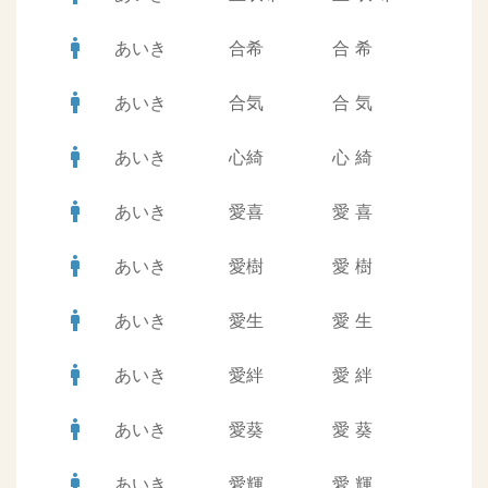
man
あいき
合希
合
希
man
あいき
合気
合
気
man
あいき
心綺
心
綺
man
あいき
愛喜
愛
喜
man
あいき
愛樹
愛
樹
man
あいき
愛生
愛
生
man
あいき
愛絆
愛
絆
man
あいき
愛葵
愛
葵
man
あいき
愛輝
愛
輝