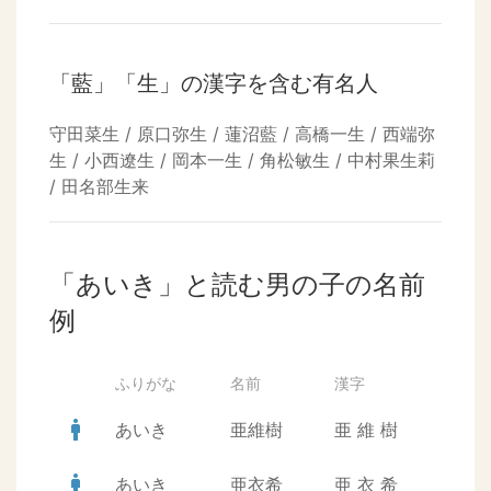
「藍」「生」の漢字を含む有名人
守田菜生 / 原口弥生 / 蓮沼藍 / 高橋一生 / 西端弥
生 / 小西遼生 / 岡本一生 / 角松敏生 / 中村果生莉
/ 田名部生来
「あいき」と読む男の子の名前
例
ふりがな
名前
漢字
man
あいき
亜維樹
亜
維
樹
man
あいき
亜衣希
亜
衣
希