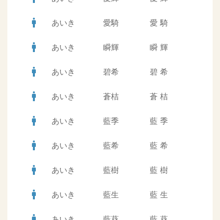
man
あいき
愛騎
愛
騎
man
あいき
瞬輝
瞬
輝
man
あいき
碧希
碧
希
man
あいき
蒼桔
蒼
桔
man
あいき
藍季
藍
季
man
あいき
藍希
藍
希
man
あいき
藍樹
藍
樹
man
あいき
藍生
藍
生
man
あいき
藍葵
藍
葵