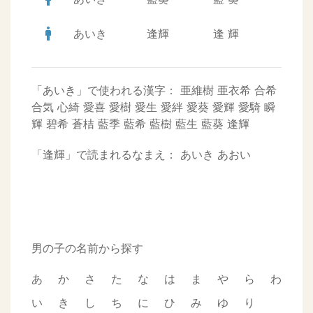
man
あいき
逢輝
逢
輝
「あいき」で使われる漢字：
亜維樹
亜衣希
合希
合気
心綺
愛喜
愛樹
愛生
愛絆
愛葵
愛輝
愛騎
瞬
輝
碧希
蒼桔
藍季
藍希
藍樹
藍生
藍葵
逢輝
「逢輝」で読まれるなまえ：
あいき
あおい
男の子の名前から探す
あ
か
さ
た
な
は
ま
や
ら
わ
い
き
し
ち
に
ひ
み
ゆ
り