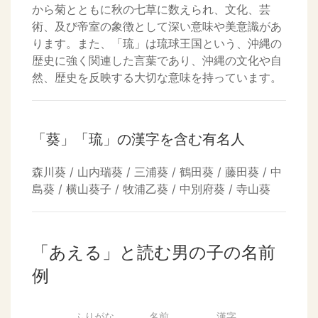
から菊とともに秋の七草に数えられ、文化、芸
術、及び帝室の象徴として深い意味や美意識があ
ります。また、「琉」は琉球王国という、沖縄の
歴史に強く関連した言葉であり、沖縄の文化や自
然、歴史を反映する大切な意味を持っています。
「葵」「琉」の漢字を含む有名人
森川葵 / 山内瑞葵 / 三浦葵 / 鶴田葵 / 藤田葵 / 中
島葵 / 横山葵子 / 牧浦乙葵 / 中別府葵 / 寺山葵
「あえる」と読む男の子の名前
例
ふりがな
名前
漢字