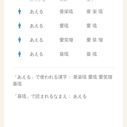
man
あえる
亜栄琉
亜
栄
琉
man
あえる
愛琉
愛
琉
man
あえる
愛笑瑠
愛
笑
瑠
man
あえる
葵琉
葵
琉
「あえる」で使われる漢字：
亜栄琉
愛琉
愛笑瑠
葵琉
「葵琉」で読まれるなまえ：
あえる