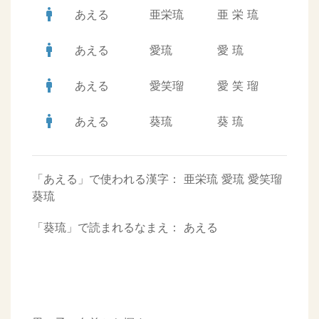
man
あえる
亜栄琉
亜
栄
琉
man
あえる
愛琉
愛
琉
man
あえる
愛笑瑠
愛
笑
瑠
man
あえる
葵琉
葵
琉
「あえる」で使われる漢字：
亜栄琉
愛琉
愛笑瑠
葵琉
「葵琉」で読まれるなまえ：
あえる