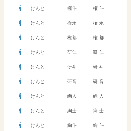
man
けんと
権斗
権
斗
man
けんと
権永
権
永
man
けんと
権都
権
都
man
けんと
研仁
研
仁
man
けんと
研斗
研
斗
man
けんと
研音
研
音
man
けんと
絢人
絢
人
man
けんと
絢士
絢
士
man
けんと
絢斗
絢
斗