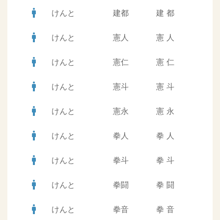
man
けんと
建都
建
都
man
けんと
憲人
憲
人
man
けんと
憲仁
憲
仁
man
けんと
憲斗
憲
斗
man
けんと
憲永
憲
永
man
けんと
拳人
拳
人
man
けんと
拳斗
拳
斗
man
けんと
拳闘
拳
闘
man
けんと
拳音
拳
音