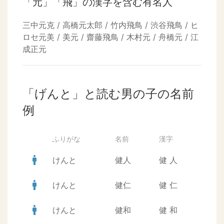
「元」「飛」の漢字を含む有名人
三中元克 / 高橋元太郎 / 竹内飛鳥 / 渋谷飛鳥 / ヒ
ロセ元美 / 美元 / 齋藤飛鳥 / 木村元 / 舟橋元 / 江
成正元
「げんと」と読む男の子の名前
例
ふりがな
名前
漢字
man
けんと
健人
健
人
man
けんと
健仁
健
仁
man
けんと
健和
健
和