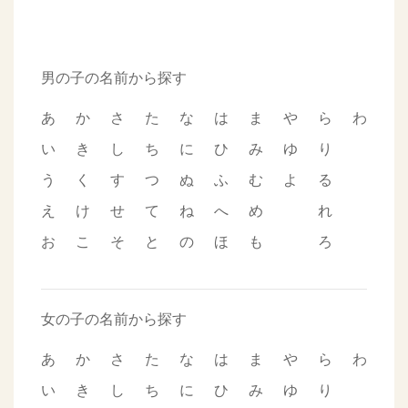
男の子の名前から探す
あ
か
さ
た
な
は
ま
や
ら
わ
い
き
し
ち
に
ひ
み
ゆ
り
う
く
す
つ
ぬ
ふ
む
よ
る
え
け
せ
て
ね
へ
め
れ
お
こ
そ
と
の
ほ
も
ろ
女の子の名前から探す
あ
か
さ
た
な
は
ま
や
ら
わ
い
き
し
ち
に
ひ
み
ゆ
り