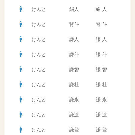
man
けんと
絹人
絹
人
man
けんと
腎斗
腎
斗
man
けんと
謙人
謙
人
man
けんと
謙斗
謙
斗
man
けんと
謙智
謙
智
man
けんと
謙杜
謙
杜
man
けんと
謙永
謙
永
man
けんと
謙渡
謙
渡
man
けんと
謙登
謙
登