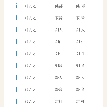
man
けんと
健都
健
都
man
けんと
兼音
兼
音
man
けんと
剣人
剣
人
man
けんと
剣仁
剣
仁
man
けんと
剣斗
剣
斗
man
けんと
剣音
剣
音
man
けんと
堅人
堅
人
man
けんと
堅音
堅
音
man
けんと
建杜
建
杜