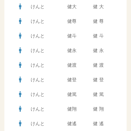
man
けんと
健大
健
大
man
けんと
健尊
健
尊
man
けんと
健斗
健
斗
man
けんと
健永
健
永
man
けんと
健渡
健
渡
man
けんと
健登
健
登
man
けんと
健篤
健
篤
man
けんと
健翔
健
翔
man
けんと
健遙
健
遙