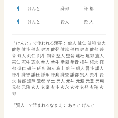
man
けんと
謙都
謙
都
man
けんと
賢人
賢
人
「けんと」で使われる漢字：
健人
健仁
健和
健大
健尊
健斗
健永
健渡
健登
健篤
健翔
健遙
健都
兼
音
剣人
剣仁
剣斗
剣音
堅人
堅音
建杜
建都
憲人
憲仁
憲斗
憲永
拳人
拳斗
拳闘
拳音
権斗
権永
権
都
研仁
研斗
研音
絢人
絢士
絢斗
絹人
腎斗
謙人
謙斗
謙智
謙杜
謙永
謙渡
謙登
謙都
賢人
賢斗
賢
永
賢都
遣翔
遣都
堅土
元人
元斗
元渡
元登
元翔
元都
元飛
玄人
玄兎
玄斗
玄永
玄渡
玄登
玄翔
玄
都
「賢人」で読まれるなまえ：
あさと
げんと