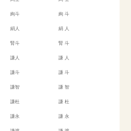
絢斗
絢
斗
絹人
絹
人
腎斗
腎
斗
謙人
謙
人
謙斗
謙
斗
謙智
謙
智
謙杜
謙
杜
謙永
謙
永
謙渡
謙
渡