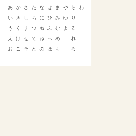
あ
か
さ
た
な
は
ま
や
ら
わ
い
き
し
ち
に
ひ
み
ゆ
り
う
く
す
つ
ぬ
ふ
む
よ
る
え
け
せ
て
ね
へ
め
れ
お
こ
そ
と
の
ほ
も
ろ