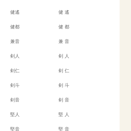
健遙
健
遙
健都
健
都
兼音
兼
音
剣人
剣
人
剣仁
剣
仁
剣斗
剣
斗
剣音
剣
音
堅人
堅
人
堅音
堅
音