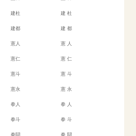
建杜
建
杜
建都
建
都
憲人
憲
人
憲仁
憲
仁
憲斗
憲
斗
憲永
憲
永
拳人
拳
人
拳斗
拳
斗
拳闘
拳
闘