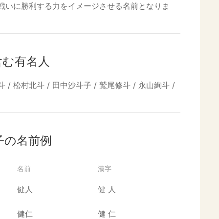
戦いに勝利する力をイメージさせる名前となりま
含む有名人
斗 / 松村北斗 / 田中沙斗子 / 鷲尾修斗 / 永山絢斗 /
子の名前例
名前
漢字
健人
健
人
健仁
健
仁