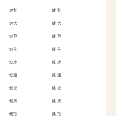
健和
健
和
健大
健
大
健尊
健
尊
健斗
健
斗
健永
健
永
健渡
健
渡
健登
健
登
健篤
健
篤
健翔
健
翔