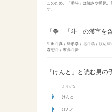
このため、「拳斗」は強さや勇気、
す。
「拳」「斗」の漢字を
生田斗真 / 緒形拳 / 北斗晶 / 渡辺碧
森憩斗 / 末高斗夢
「けんと」と読む男の
ふりがな
man
けんと
man
けんと