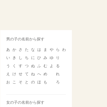
男の子の名前から探す
あ
か
さ
た
な
は
ま
や
ら
わ
い
き
し
ち
に
ひ
み
ゆ
り
う
く
す
つ
ぬ
ふ
む
よ
る
え
け
せ
て
ね
へ
め
れ
お
こ
そ
と
の
ほ
も
ろ
女の子の名前から探す