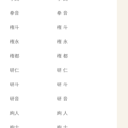
拳音
拳
音
権斗
権
斗
権永
権
永
権都
権
都
研仁
研
仁
研斗
研
斗
研音
研
音
絢人
絢
人
絢士
絢
士