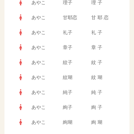
woman
あやこ
理子
理
子
woman
あやこ
甘耶恋
甘
耶
恋
woman
あやこ
礼子
礼
子
woman
あやこ
章子
章
子
woman
あやこ
紋子
紋
子
woman
あやこ
紋瑚
紋
瑚
woman
あやこ
純子
純
子
woman
あやこ
絢子
絢
子
woman
あやこ
絢瑚
絢
瑚