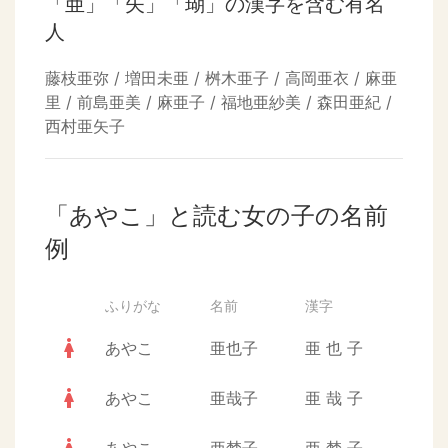
「亜」「矢」「瑚」の漢字を含む有名
人
藤枝亜弥 / 増田未亜 / 桝木亜子 / 高岡亜衣 / 麻亜
里 / 前島亜美 / 麻亜子 / 福地亜紗美 / 森田亜紀 /
西村亜矢子
「あやこ」と読む女の子の名前
例
ふりがな
名前
漢字
woman
あやこ
亜也子
亜
也
子
woman
あやこ
亜哉子
亜
哉
子