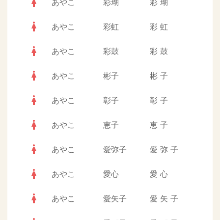
woman
あやこ
彩瑚
彩
瑚
woman
あやこ
彩虹
彩
虹
woman
あやこ
彩鼓
彩
鼓
woman
あやこ
彬子
彬
子
woman
あやこ
彰子
彰
子
woman
あやこ
恵子
恵
子
woman
あやこ
愛弥子
愛
弥
子
woman
あやこ
愛心
愛
心
woman
あやこ
愛矢子
愛
矢
子