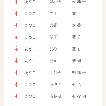
woman
あやこ
愛耶子
愛
耶
子
woman
あやこ
文子
文
子
woman
あやこ
文香
文
香
woman
あやこ
斐子
斐
子
woman
あやこ
斐心
斐
心
woman
あやこ
斐瑚
斐
瑚
woman
あやこ
明哉子
明
哉
子
woman
あやこ
有也子
有
也
子
woman
あやこ
有弥瑚
有
弥
瑚