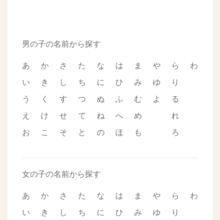
男の子の名前から探す
あ
か
さ
た
な
は
ま
や
ら
わ
い
き
し
ち
に
ひ
み
ゆ
り
う
く
す
つ
ぬ
ふ
む
よ
る
え
け
せ
て
ね
へ
め
れ
お
こ
そ
と
の
ほ
も
ろ
女の子の名前から探す
あ
か
さ
た
な
は
ま
や
ら
わ
い
き
し
ち
に
ひ
み
ゆ
り