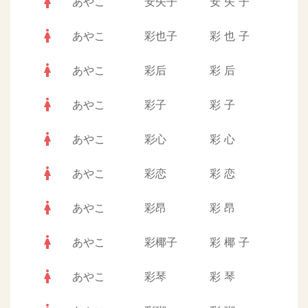
woman
あやこ
安矢子
安
矢
子
woman
あやこ
彩也子
彩
也
子
woman
あやこ
彩后
彩
后
woman
あやこ
彩子
彩
子
woman
あやこ
彩心
彩
心
woman
あやこ
彩恋
彩
恋
woman
あやこ
彩昂
彩
昂
woman
あやこ
彩椰子
彩
椰
子
woman
あやこ
彩琴
彩
琴