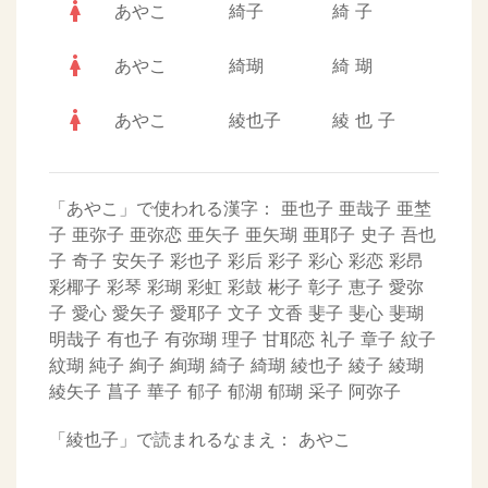
woman
あやこ
綺子
綺
子
woman
あやこ
綺瑚
綺
瑚
woman
あやこ
綾也子
綾
也
子
「あやこ」で使われる漢字：
亜也子
亜哉子
亜埜
子
亜弥子
亜弥恋
亜矢子
亜矢瑚
亜耶子
史子
吾也
子
奇子
安矢子
彩也子
彩后
彩子
彩心
彩恋
彩昂
彩椰子
彩琴
彩瑚
彩虹
彩鼓
彬子
彰子
恵子
愛弥
子
愛心
愛矢子
愛耶子
文子
文香
斐子
斐心
斐瑚
明哉子
有也子
有弥瑚
理子
甘耶恋
礼子
章子
紋子
紋瑚
純子
絢子
絢瑚
綺子
綺瑚
綾也子
綾子
綾瑚
綾矢子
菖子
華子
郁子
郁湖
郁瑚
采子
阿弥子
「綾也子」で読まれるなまえ：
あやこ