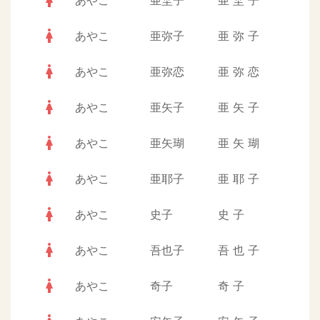
woman
あやこ
亜埜子
亜
埜
子
woman
あやこ
亜弥子
亜
弥
子
woman
あやこ
亜弥恋
亜
弥
恋
woman
あやこ
亜矢子
亜
矢
子
woman
あやこ
亜矢瑚
亜
矢
瑚
woman
あやこ
亜耶子
亜
耶
子
woman
あやこ
史子
史
子
woman
あやこ
吾也子
吾
也
子
woman
あやこ
奇子
奇
子